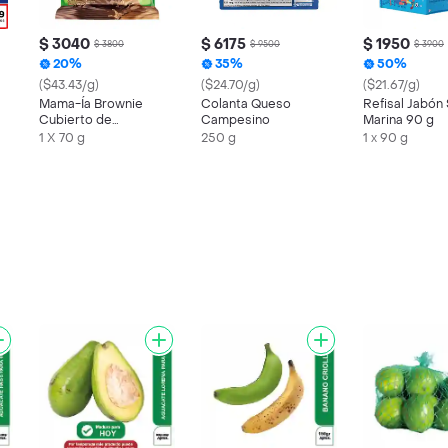
$ 3040
$ 6175
$ 1950
$ 3800
$ 9500
$ 3900
20%
35%
50%
($43.43/g)
($24.70/g)
($21.67/g)
Mama-Ía Brownie
Colanta Queso
Refisal Jabón 
Cubierto de
Campesino
Marina 90 g
Chocolate Relleno
1 X 70 g
250 g
1 x 90 g
con Arequipe