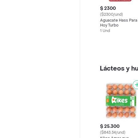
$ 2300
($2300/und)
Aguacate Hass Para
Hoy Turbo
1 Und
Lácteos y h
$ 25.300
($843.34/und)