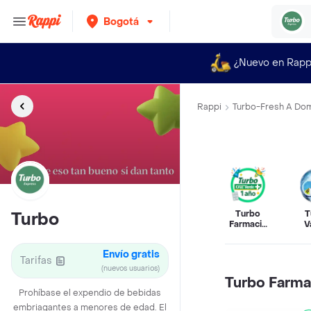
Bogotá
¿Nuevo en Rapp
Rappi
Turbo-Fresh A Domi
Turbo
T
Turbo
Farmacia
V
By Cruz
Verde
Envío gratis
Tarifas
(nuevos usuarios)
Turbo Farma
Prohíbase el expendio de bebidas
embriagantes a menores de edad. El