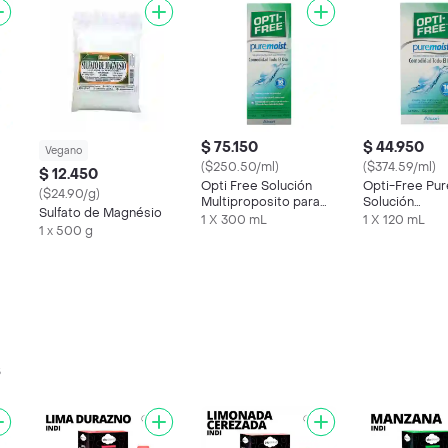
$ 75.150
$ 44.950
Vegano
($250.50/ml)
($374.59/ml)
$ 12.450
Opti Free Solución
Opti-Free Pu
($24.90/g)
Multiproposito para
Solución
Sulfato de Magnésio
Lentes de Contacto
Desinfectante
1 X 300 mL
1 X 120 mL
1 x 500 g
Multipropósit
s