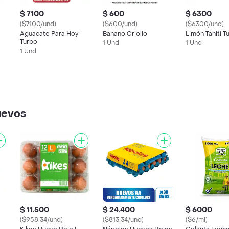
$ 7100
$ 600
$ 6300
($7100/und)
($600/und)
($6300/und)
Aguacate Para Hoy
Banano Criollo
Limón Tahití T
Turbo
1 Und
1 Und
1 Und
uevos
$ 11.500
$ 24.400
$ 6000
($958.34/und)
($813.34/und)
($6/ml)