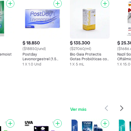
$ 18.850
$ 135.300
$ 25.
($18850/und)
($27060/ml)
($1686.
remoist
Postday
Bio Gaia Protectis
Nazil So
Levonorgestrel (1.5
Gotas Probióticas con
Oftálmic
mg)
Vitamina D (10 µg)
%)
1 X 1.0 Und
1 X 5 mL
1 X 15.
o
Ver más