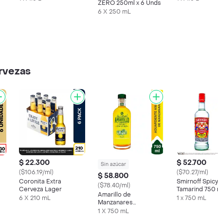
ZERO 250ml x 6 Unds
6 X 250 mL
ervezas
$ 22.300
$ 52.700
Sin azúcar
($106.19/ml)
($70.27/ml)
$ 58.800
Coronita Extra
Smirnoff Spicy
($78.40/ml)
Cerveza Lager
Tamarind 750 
Amarillo de
s
6 X 210 mL
1 x 750 mL
Manzanares
Aguardiente Sin
1 X 750 mL