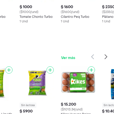
$ 1000
$ 1600
$ 235
($1000/und)
($1600/und)
($2350/
urbo
Tomate Chonto Turbo
Cilantro Peq Turbo
Plátano
1 Und
1 Und
1 Und
Ver más
$ 15.200
Sin lactosa
Sin lact
($1013.34/und)
$ 5900
$ 10.4