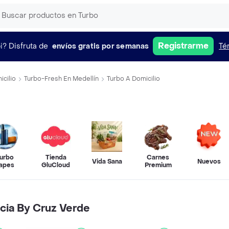
Registrarme
i?
Disfruta de
envíos gratis por semanas
Té
cilio
Turbo-Fresh En Medellín
Turbo A Domicilio
urbo
Tienda
Carnes
Vida Sana
Nuevos
apes
GluCloud
Premium
cia By Cruz Verde