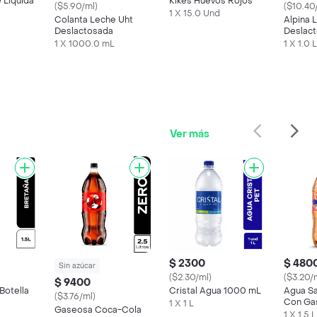
 Líquida
Kikes Huevos Rojos
($5.90/ml)
($10.40
1 X 15.0 Und
Colanta Leche Uht
Alpina 
Deslactosada
Deslac
1 X 1000.0 mL
1 X 1.0 L
Ver más
$ 2300
$ 480
Sin azúcar
($2.30/ml)
($3.20/
$ 9400
Botella
Cristal Agua 1000 mL
Agua Sa
($3.76/ml)
Con Gas
1 X 1 L
Gaseosa Coca-Cola
1 X 1.5 L