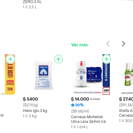
ZERO 2.5L
1 X 2,5 L
Ver más
$ 5400
$ 14.000
$ 27.4
$ 17.500
($2.70/g)
20%
($91.34
Hielo Iglu 2 kg
Stella A
($8.68/ml)
ml
Cerveza
1 X 2 Kg
Cerveza Michelob
1 X 300
Ultra Lata 269ml X6
1 X 1.614 L