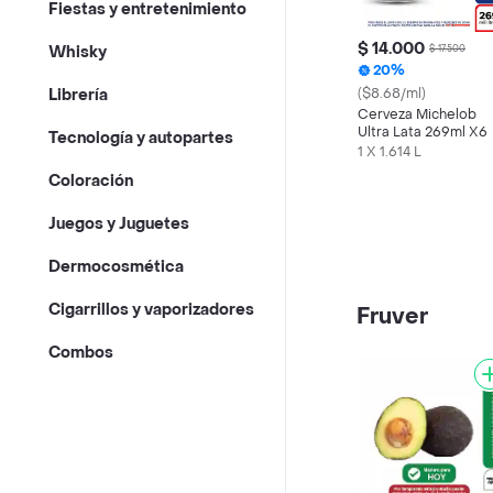
Fiestas y entretenimiento
$ 14.000
Whisky
$ 17.500
20%
($8.68/ml)
Librería
Cerveza Michelob
Ultra Lata 269ml X6
Tecnología y autopartes
1 X 1.614 L
Coloración
Juegos y Juguetes
Dermocosmética
Cigarrillos y vaporizadores
Fruver
Combos