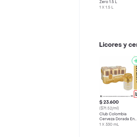
Zero 1.5 L
1 X 1.5 L
Licores y c
$ 23.600
($71.52/ml)
Club Colombia
Cerveza Dorada En
Lata 330 ML X6 Und
1 X 330 mL