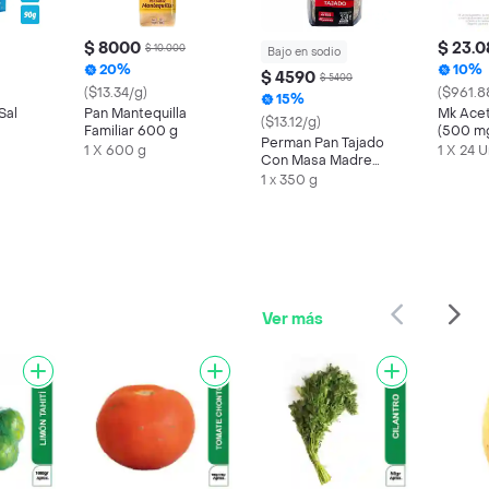
$ 8000
$ 23.0
$ 10.000
Bajo en sodio
20%
10%
$ 4590
$ 5400
($13.34/g)
($961.8
15%
Sal
Pan Mantequilla
Mk Ace
($13.12/g)
Familiar 600 g
(500 m
Perman Pan Tajado
1 X 600 g
1 X 24 
Con Masa Madre
Blanco
1 x 350 g
Ver más