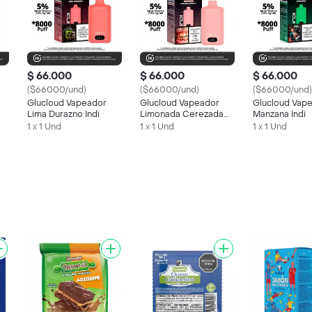
$ 66.000
$ 66.000
$ 66.000
($66000/und)
($66000/und)
($66000/und)
Glucloud Vapeador
Glucloud Vapeador
Glucloud Vap
Lima Durazno Indi
Limonada Cerezada
Manzana Indi
Indi
1 x 1 Und
1 x 1 Und
1 x 1 Und