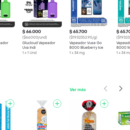
$ 66.000
$ 65.700
$ 65.7
($66000/und)
($1932352.95/g)
($19323
eador
Glucloud Vapeador
Vapeador Vuse Go
Vapead
Uva Indi
8000 Blueberry Ice
8000 Mi
1 x 1 Und
1 x 34 mg
1 x 34 
Ver más