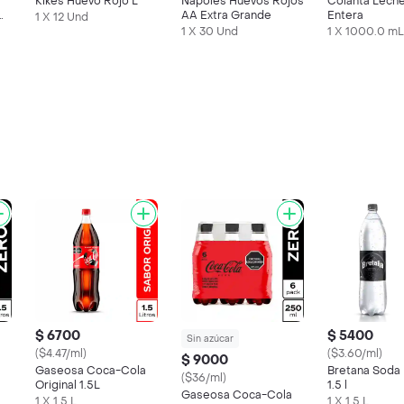
Kikes Huevo Rojo L
Nápoles Huevos Rojos
Colanta Leche
AA Extra Grande
Entera
1 X 12 Und
1 X 30 Und
1 X 1000.0 mL
$ 6700
$ 5400
Sin azúcar
($4.47/ml)
($3.60/ml)
$ 9000
Gaseosa Coca-Cola
Bretana Soda 
($36/ml)
Original 1.5L
1.5 l
Gaseosa Coca-Cola
1 X 1.5 L
1 X 1.5 L