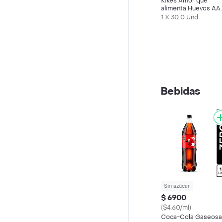
Kikes Amor que
alimenta Huevos AA
Rojos L
1 X 30.0 Und
Bebidas
Sin azúcar
$ 6900
($4.60/ml)
Coca-Cola Gaseosa