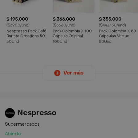
$ 195.000
$ 366.000
$ 355.000
($3900/und)
($3660/und)
($4437.50/und)
Nespresso Pack Café
Pack Colombia X 100
Pack Colombia X 80
Barista Creations 50
Cápsula Original
Cápsulas Vertuo
Cápsulas
Nespresso
Nespresso
50Und
100Und
80Und
Ver más
Nespresso
Supermercados
Abierto