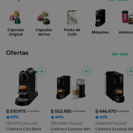
Cápsulas
Cápsulas
Packs de
Máquinas
Acceso
Original
Vertuo
Café
Ofertas
Ver más
$ 510.975
$ 552.485
$ 446.470
$ 910.500
$ 993.500
$ 781.500
43%
44%
42%
($510972.60/und)
($552485.35/und)
($446470.95/und)
Cafetera Citiz Black
Cafetera Essenza Mini
Cafetera Essenza Mi