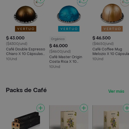
$ 43.000
$ 46.500
Orgánico
($4300/und)
($4650/und)
$ 46.000
Café Double Espresso
Café Coffee Mug
($4600/und)
Chiaro X 10 Cápsulas
Melozio X 10 Cápsul
Café Master Origin
Vertuo Nespresso
Vertuo Nespresso
10Und
10Und
Costa Rica X 10
Cápsulas Vertuo
10Und
Nespresso
Packs de Café
Ver más