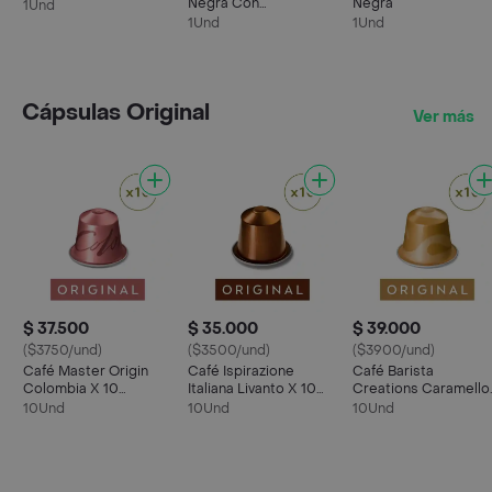
Negra Con
Negra
1Und
Espumador De Leche
1Und
1Und
Cápsulas Original
Ver más
$ 37.500
$ 35.000
$ 39.000
($3750/und)
($3500/und)
($3900/und)
Café Master Origin
Café Ispirazione
Café Barista
Colombia X 10
Italiana Livanto X 10
Creations Caramello
Cápsulas Original
Cápsulas Original
X 10 Cápsulas Origin
10Und
10Und
10Und
Nespresso
Nespresso
Nespresso