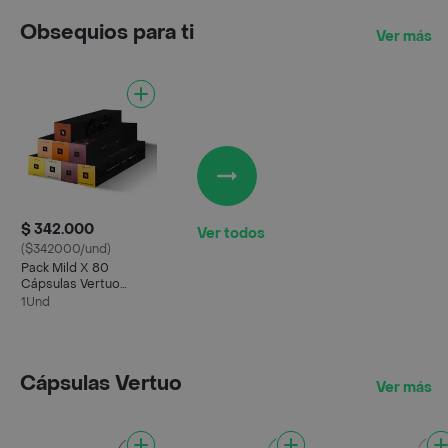
Obsequios para ti
Ver más
$ 342.000
Ver todos
($342000/und)
Pack Mild X 80
Cápsulas Vertuo
Nespresso
1Und
Cápsulas Vertuo
Ver más