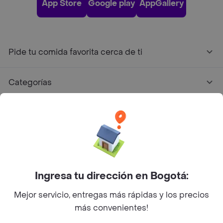
App Store
Google play
AppGallery
Pide tu comida favorita cerca de ti
Categorías
Únete a Rappi
Sobre Rappi
Facebook
Twitter
Instagram
Ingresa tu dirección en Bogotá:
Mejor servicio, entregas más rápidas y los precios
©
2026
Rappi Inc. All rights reserved.
más convenientes!