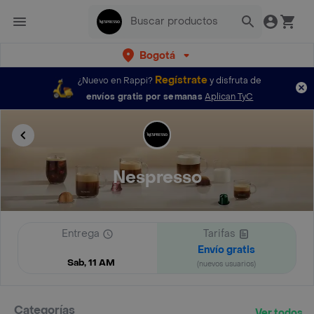
Bogotá
Regístrate
¿Nuevo en Rappi?
y disfruta de
envíos gratis por semanas
Aplican TyC
Nespresso
Entrega
Tarifas
Envío gratis
Sab, 11 AM
(nuevos usuarios)
Categorías
Ver todos