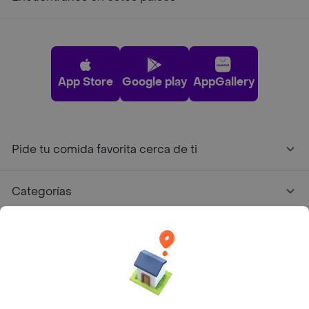
App Store
Google play
AppGallery
Pide tu comida favorita cerca de ti
Categorías
Únete a Rappi
Sobre Rappi