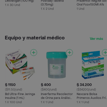
Desfatigan (100 mg)
Postday Tableta
Prazentol 1Mg/Ml Sol
(0.75mg)
Oral Fcox150Ml Afs
1 X 30 Und
1 X 2 Und
1 Und
Equipo y material médico
Ver más
$ 1150
$ 400
$ 34.200
($11.50/und)
($400/und)
($34200/und)
Bd Ultra-Fine Jeringa
Inverfarma Recolector
Nexcare Bolsa
Insulina (1 mL)
de Orina para Análisis
Primeros Auxilios Frí
de Laboratorio
y Calor
1 X 100 Und
1 X 1 Und
1 X 1 Und