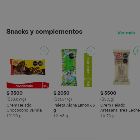
Snacks y complementos
Ver más
$ 3500
$ 2050
$ 3500
($38.89/g)
($31.54/g)
($50/g)
Crem Helado
Paleta Aloha Limón 65
Crem Helado
Chococono Vainilla
g
Artesanal Tres Lech
1 X 90 g
1 X 65 g
1 X 70 g