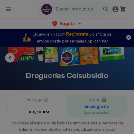
Bogotá
Regístrate
¿Nuevo en Rappi?
y disfruta de
envíos gratis por semanas
Aplican TyC
Droguerías Colsubsidio
Entrega
Tarifas
Envío gratis
Jue, 10 AM
(nuevos usuarios)
Prohíbase el expendio de bebidas embriagantes a menores de
edad. El exceso de alcohol es perjudicial para la salud