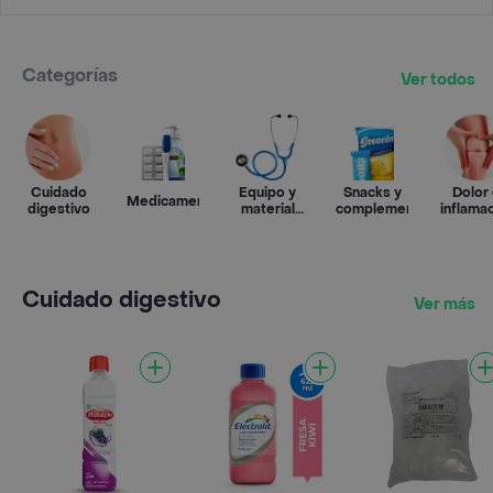
Categorías
Ver todos
Cuidado
Equipo y
Snacks y
Dolor
Medicamentos
digestivo
material
complementos
inflama
médico
Cuidado digestivo
Ver más