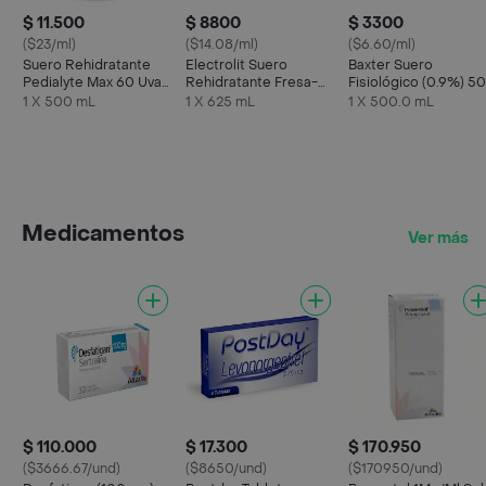
$ 11.500
$ 8800
$ 3300
($23/ml)
($14.08/ml)
($6.60/ml)
Suero Rehidratante
Electrolit Suero
Baxter Suero
Pedialyte Max 60 Uva
Rehidratante Fresa-
Fisiológico (0.9%) 5
Frasco 500 mL
Kiwi
mL
1 X 500 mL
1 X 625 mL
1 X 500.0 mL
Medicamentos
Ver más
$ 110.000
$ 17.300
$ 170.950
($3666.67/und)
($8650/und)
($170950/und)