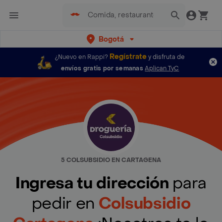
Bogotá
Regístrate
¿Nuevo en Rappi?
y disfruta de
envíos gratis por semanas
Aplican TyC
5 COLSUBSIDIO EN CARTAGENA
Ingresa tu dirección
para
pedir en
Colsubsidio