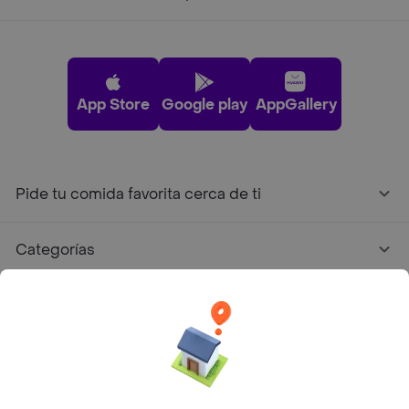
App Store
Google play
AppGallery
Pide tu comida favorita cerca de ti
Categorías
Únete a Rappi
Sobre Rappi