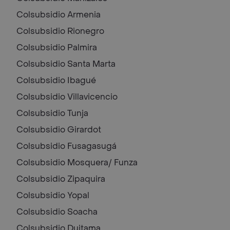
Colsubsidio
Armenia
Colsubsidio
Rionegro
Colsubsidio
Palmira
Colsubsidio
Santa Marta
Colsubsidio
Ibagué
Colsubsidio
Villavicencio
Colsubsidio
Tunja
Colsubsidio
Girardot
Colsubsidio
Fusagasugá
Colsubsidio
Mosquera/ Funza
Colsubsidio
Zipaquira
Colsubsidio
Yopal
Colsubsidio
Soacha
Colsubsidio
Duitama