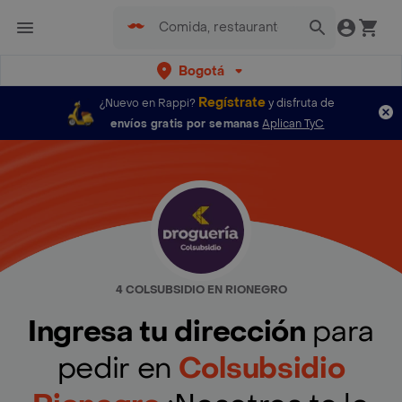
Bogotá
Regístrate
¿Nuevo en Rappi?
y disfruta de
envíos gratis por semanas
Aplican TyC
4 COLSUBSIDIO EN RIONEGRO
Ingresa tu dirección
para
pedir en
Colsubsidio