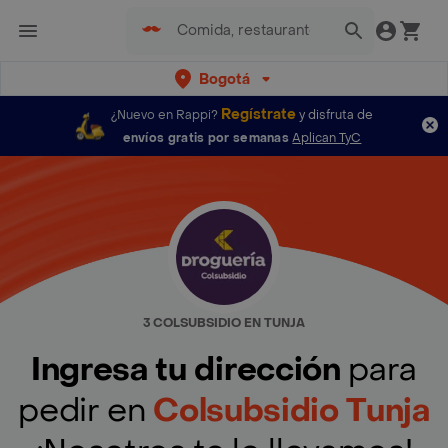
Bogotá
Regístrate
¿Nuevo en Rappi?
y disfruta de
envíos gratis por semanas
Aplican TyC
3 COLSUBSIDIO EN TUNJA
Ingresa tu dirección
para
pedir en
Colsubsidio Tunja