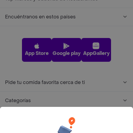
Encuéntranos en estos países
App Store
Google play
AppGallery
Pide tu comida favorita cerca de ti
Categorías
Únete a Rappi