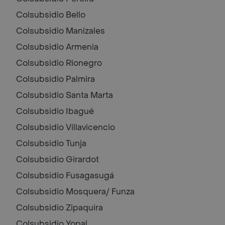
Colsubsidio
Bello
Colsubsidio
Manizales
Colsubsidio
Armenia
Colsubsidio
Rionegro
Colsubsidio
Palmira
Colsubsidio
Santa Marta
Colsubsidio
Ibagué
Colsubsidio
Villavicencio
Colsubsidio
Tunja
Colsubsidio
Girardot
Colsubsidio
Fusagasugá
Colsubsidio
Mosquera/ Funza
Colsubsidio
Zipaquira
Colsubsidio
Yopal