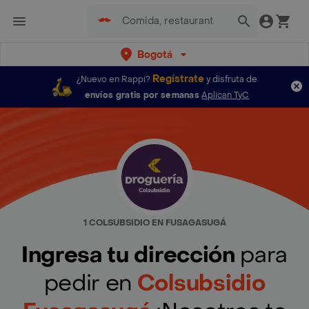
Bogotá
Regístrate
¿Nuevo en Rappi?
y disfruta de
envíos gratis por semanas
Aplican TyC
1 COLSUBSIDIO EN FUSAGASUGÁ
Ingresa tu dirección
para
pedir en
Colsubsidio