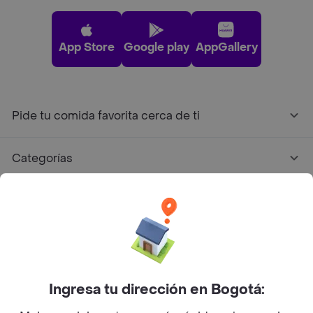
App Store
Google play
AppGallery
Pide tu comida favorita cerca de ti
Categorías
Únete a Rappi
Sobre Rappi
Facebook
Twitter
Instagram
Ingresa tu dirección en Bogotá: