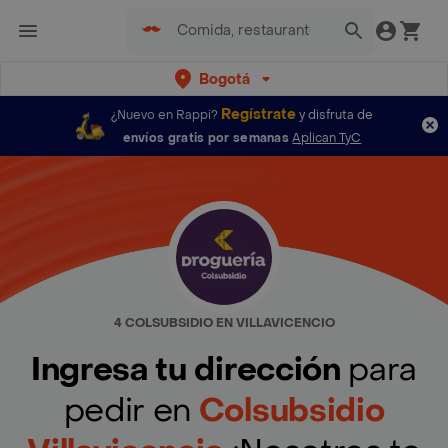
Bogotá
Regístrate
¿Nuevo en Rappi?
y disfruta de
envíos gratis por semanas
Aplican TyC
4 COLSUBSIDIO EN VILLAVICENCIO
Ingresa tu dirección
para
pedir en
Colsubsidio