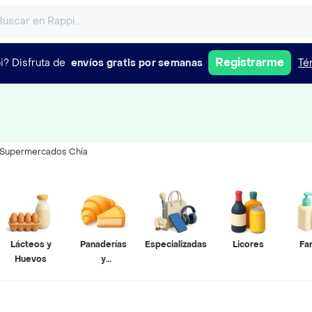
Registrarme
i?
Disfruta de
envíos gratis por semanas
Té
Supermercados Chía
Lácteos y
Panaderías
Especializadas
Licores
Fa
Huevos
y
Pastelerías