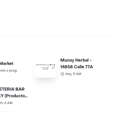
Munay Herbal -
Market
14858 Calle 77A
 min o prog.
Hoy, 11 AM
ETERIA BAR
Y (Productos
).
m, 6 AM