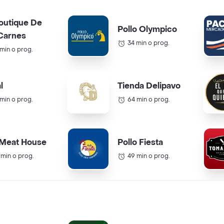
outique De
Pollo Olympico
Carnes
34 min o prog.
 min o prog.
l
Tienda Delipavo
 min o prog.
64 min o prog.
 Meat House
Pollo Fiesta
 min o prog.
49 min o prog.