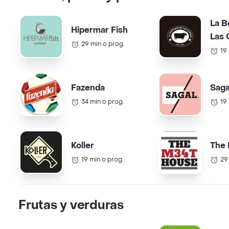
La B
Hipermar Fish
Las 
29 min o prog.
19
Fazenda
Saga
34 min o prog.
19
Koller
The
19 min o prog.
29
Frutas y verduras