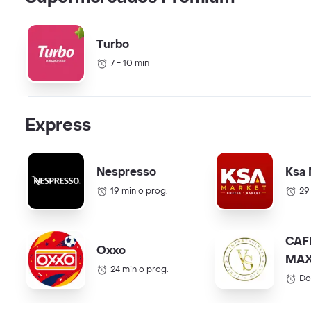
Turbo
7 - 10 min
Express
Nespresso
Ksa 
19 min o prog.
29
CAF
Oxxo
MAX
24 min o prog.
COL.
Do