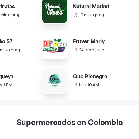
ifrutas
Natural Market
 min o prog.
19 min o prog.
ko 57
Fruver Marly
 min o prog.
24 min o prog.
queya
Quo Rionegro
y, 1 PM
Lun, 10 AM
Supermercados en Colombia