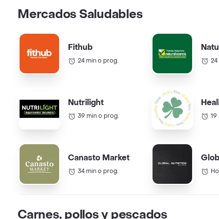
Mercados Saludables
Fithub
Natu
24 min o prog.
24
Nutrilight
Heal
39 min o prog.
19
Canasto Market
Glob
34 min o prog.
Ho
Carnes, pollos y pescados