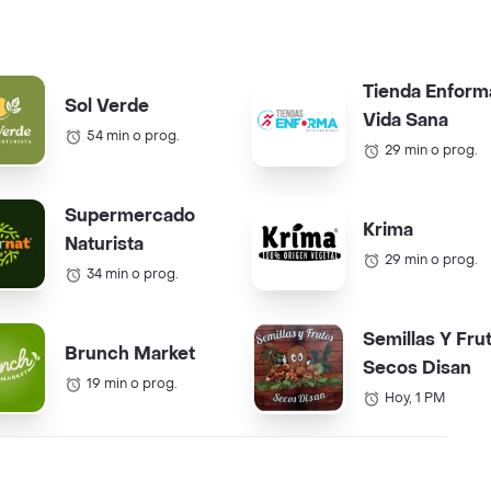
Tienda Enform
Sol Verde
Vida Sana
54 min o prog.
29 min o prog.
Supermercado
Krima
Naturista
29 min o prog.
34 min o prog.
Semillas Y Fru
Brunch Market
Secos Disan
19 min o prog.
Hoy, 1 PM