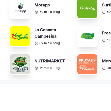
Morapp
Surt
59 min o prog.
59
La Canasta
Fres
Campesina
44
69 min o prog.
NUTRIMARKET
Mer
49 min o prog.
Ho