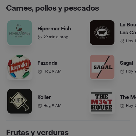
Carnes, pollos y pescados
La Bou
Hipermar Fish
Las C
29 min o prog.
Hoy, 
Fazenda
Sagal
Hoy, 9 AM
Hoy, 
Koller
The M
Hoy, 9 AM
Hoy, 
Frutas y verduras