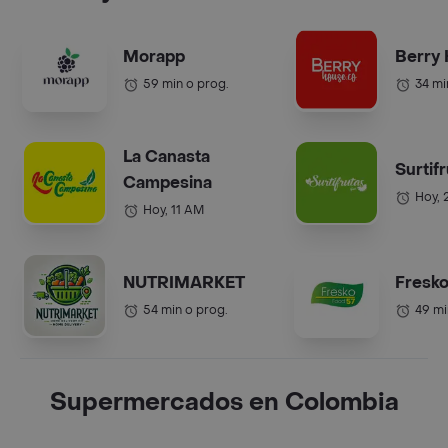
Morapp
Berry
59 min o prog.
34 mi
La Canasta
Surtif
Campesina
Hoy, 
Hoy, 11 AM
NUTRIMARKET
Fresko
54 min o prog.
49 mi
Supermercados en Colombia