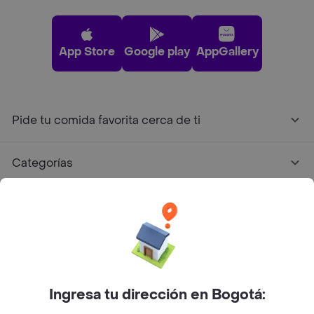
App Store
Google play
AppGallery
Pide tu comida favorita cerca de ti
Categorías
Únete a Rappi
Sobre Rappi
Facebook
Twitter
Instagram
Ingresa tu dirección en Bogotá: