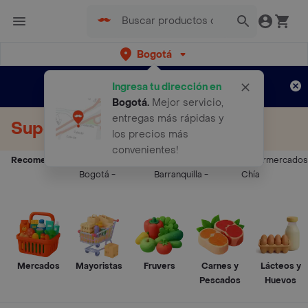
Bogotá
Regístrate
¿Nuevo en Rappi?
y disfruta de
Ingresa tu dirección en
envíos gratis por semanas
Aplican TyC
Bogotá
.
Mejor servicio,
entregas más rápidas y
Supermercados a Domicilio
los precios más
convenientes!
Recomendados:
Supermercados
Supermercados
Supermercados
Bogotá
-
Barranquilla
-
Chía
Mercados
Mayoristas
Fruvers
Carnes y
Lácteos y
Pescados
Huevos