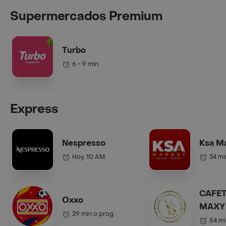
Supermercados Premium
Turbo
6 - 9 min
Express
Nespresso
Ksa M
Hoy, 10 AM
34 mi
CAFET
Oxxo
MAXY 
29 min o prog.
COL.).
54 mi