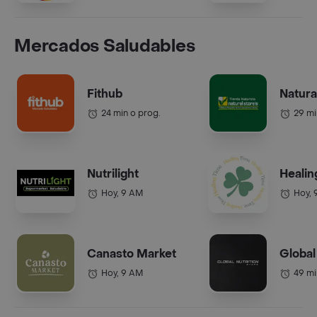
Mercados Saludables
Fithub
Natura
24 min o prog.
29 mi
Nutrilight
Healin
Hoy, 9 AM
Hoy, 
Canasto Market
Global
Hoy, 9 AM
49 mi