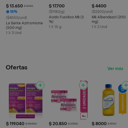
$ 13.650
$ 17.700
$ 4400
$ 16.100
15%
($1180/g)
($2200/und)
Acido Fusidico Mk (2
Mk Albendazol (200
($4550/und)
%)
mg)
La Sante Azitromicina
1 X 15 g
1 X 2 Und
(500 mg)
1 X 3 Und
Ofertas
Ver más
$ 119.040
$ 20.850
$ 8000
$ 148.800
$ 27.800
$ 8900