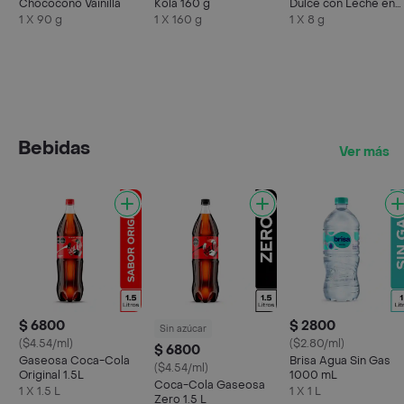
Chococono Vainilla
Kola 160 g
Dulce con Leche en
Polvo Pops
1 X 90 g
1 X 160 g
1 X 8 g
Bebidas
Ver más
$ 6800
$ 2800
Sin azúcar
($4.54/ml)
($2.80/ml)
$ 6800
Gaseosa Coca-Cola
Brisa Agua Sin Gas
($4.54/ml)
Original 1.5L
1000 mL
Coca-Cola Gaseosa
1 X 1.5 L
1 X 1 L
Zero 1.5 L