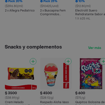
Pack 20%
Pack 25%
10%
($396.80/ml)
($10425/und)
($12.80/ml)
2 x Allegra Pediatrico
2 x Buscapina Fem
Electrolit Suero
Comprimidos
Rehidratante Sabor 
Recubiertos
Maracuyá
1 X 625 mL
Snacks y complementos
Ver más
$ 3500
$ 4500
$ 600
($38.89/g)
($28.13/g)
($75/g)
Crem Helado
Raspado Aloha Vaso
Quipitos Golosina de