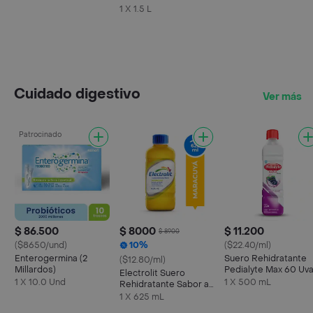
1 X 1.5 L
Cuidado digestivo
Ver más
Patrocinado
$ 86.500
$ 8000
$ 11.200
$ 8900
($8650/und)
10%
($22.40/ml)
Enterogermina (2
Suero Rehidratante
($12.80/ml)
Millardos)
Pedialyte Max 60 Uv
Electrolit Suero
Frasco 500 mL
1 X 10.0 Und
1 X 500 mL
Rehidratante Sabor a
Maracuyá
1 X 625 mL