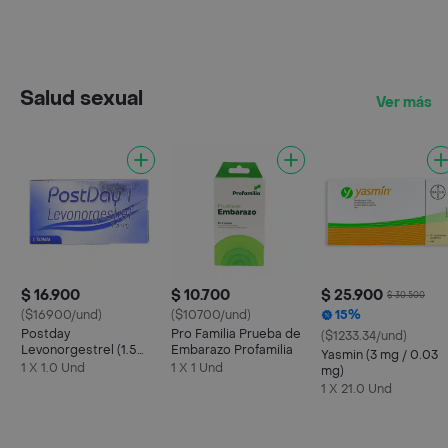
Salud sexual
Ver más
$ 16.900
$ 10.700
$ 25.900
$ 30.500
($16900/und)
($10700/und)
15%
Postday
Pro Familia Prueba de
($1233.34/und)
Levonorgestrel (1.5
Embarazo Profamilia
Yasmin (3 mg / 0.03
mg)
1 X 1.0 Und
1 X 1 Und
mg)
1 X 21.0 Und