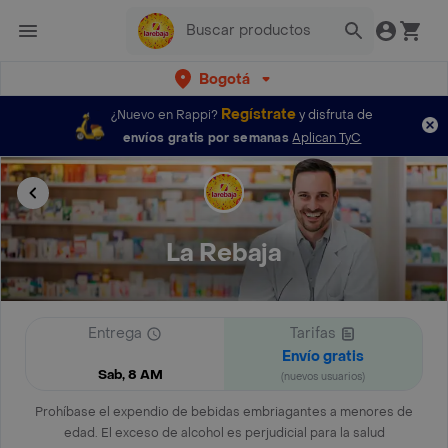
Bogotá
Regístrate
¿Nuevo en Rappi?
y disfruta de
envíos gratis por semanas
Aplican TyC
La Rebaja
Entrega
Tarifas
Envío gratis
Sab, 8 AM
(nuevos usuarios)
Prohíbase el expendio de bebidas embriagantes a menores de
edad. El exceso de alcohol es perjudicial para la salud