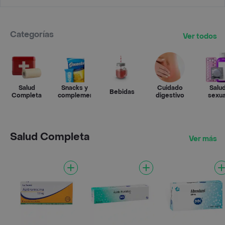
Categorías
Ver todos
Salud
Snacks y
Cuidado
Salu
Bebidas
Completa
complementos
digestivo
sexua
Salud Completa
Ver más