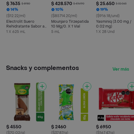
$ 7635
$ 428.570
$ 25.650
$ 8980
$ 476.190
$ 32.065
14%
10%
19%
($12.22/ml)
($85714.20/ml)
($916.18/und)
Electrolit Suero
Mounjaro Tirzepatida
Yasminiq (3.00 mg /
Rehidratante Sabor a
10 Mg/0. X 1 Vial
0.02 mg)
Maracuyá
1 X 625 mL
5 mL
1 X 28 Und
Snacks y complementos
Ver más
$ 4550
$ 2460
$ 6950
($70.02/g)
($37.87/g)
($167.47/g)