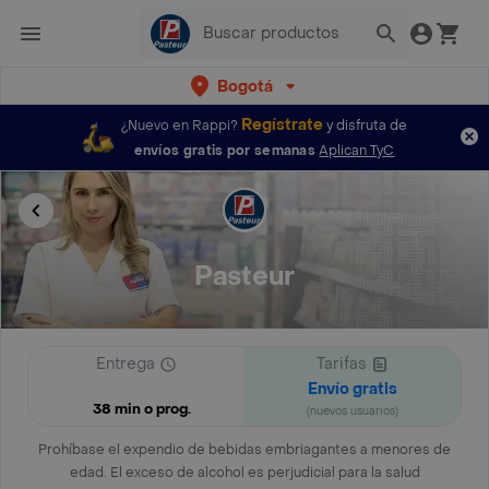
Bogotá
Regístrate
¿Nuevo en Rappi?
y disfruta de
envíos gratis por semanas
Aplican TyC
Pasteur
Entrega
Tarifas
Envío gratis
38 min o prog.
(nuevos usuarios)
Prohíbase el expendio de bebidas embriagantes a menores de
edad. El exceso de alcohol es perjudicial para la salud