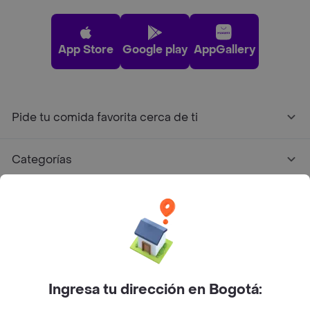
App Store
Google play
AppGallery
Pide tu comida favorita cerca de ti
Categorías
Únete a Rappi
Sobre Rappi
Facebook
Twitter
Instagram
Ingresa tu dirección en Bogotá: