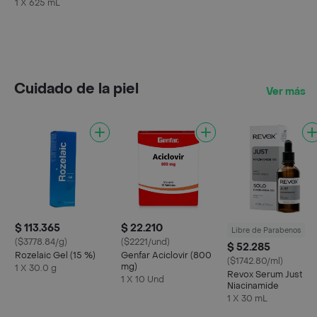
Maracuyá
1 X 625 mL
Cuidado de la piel
Ver más
$ 113.365
$ 22.210
Libre de Parabenos
($3778.84/g)
($2221/und)
$ 52.285
Rozelaic Gel (15 %)
Genfar Aciclovir (800
($1742.80/ml)
mg)
1 X 30.0 g
Revox Serum Just
1 X 10 Und
Niacinamide
1 X 30 mL