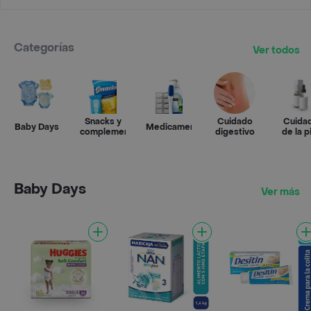
Categorías
Ver todos
Snacks y
Cuidado
Cuida
Baby Days
Medicamentos
complementos
digestivo
de la p
Baby Days
Ver más