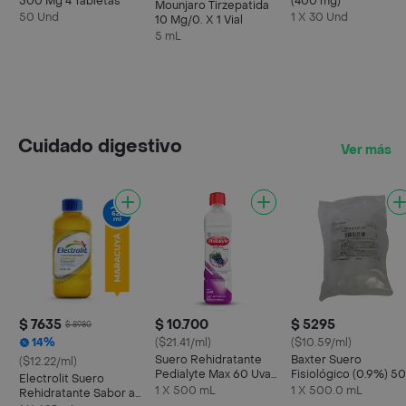
500 Mg 4 Tabletas
(400 mg)
Mounjaro Tirzepatida
50 Und
1 X 30 Und
10 Mg/0. X 1 Vial
5 mL
Cuidado digestivo
Ver más
$ 7635
$ 10.700
$ 5295
$ 8980
14%
($21.41/ml)
($10.59/ml)
Suero Rehidratante
Baxter Suero
($12.22/ml)
Pedialyte Max 60 Uva
Fisiológico (0.9%) 5
Electrolit Suero
Frasco 500 mL
mL
1 X 500 mL
1 X 500.0 mL
Rehidratante Sabor a