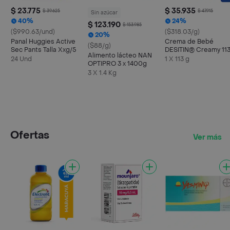
$ 23.775
$ 35.935
$ 39.625
$ 47.915
Sin azúcar
40%
24%
$ 123.190
$ 153.985
($990.63/und)
($318.03/g)
20%
Panal Huggies Active
Crema de Bebé
($88/g)
Sec Pants Talla Xxg/5
DESITIN® Creamy 11
Alimento lácteo NAN
Gr
24 Und
1 X 113 g
OPTIPRO 3 x 1400g
3 X 1.4 Kg
Ofertas
Ver más