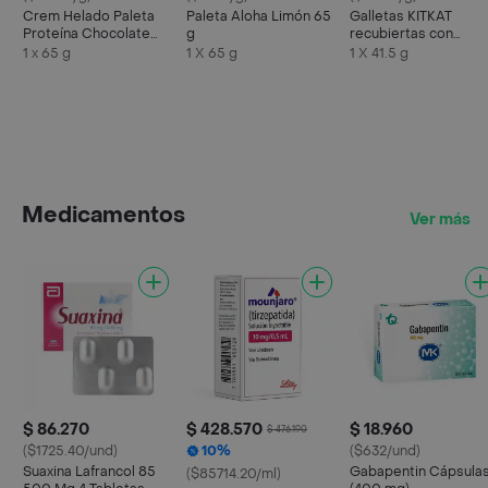
Crem Helado Paleta
Paleta Aloha Limón 65
Galletas KITKAT
Proteína Chocolate
g
recubiertas con
Tosh
chocolate con leche 
1 x 65 g
1 X 65 g
1 X 41.5 g
41,5g
Medicamentos
Ver más
$ 86.270
$ 428.570
$ 18.960
$ 476.190
($1725.40/und)
10%
($632/und)
Suaxina Lafrancol 85
Gabapentin Cápsula
($85714.20/ml)