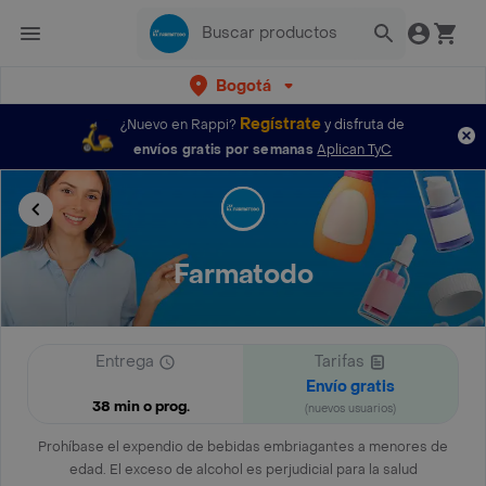
Bogotá
Regístrate
¿Nuevo en Rappi?
y disfruta de
envíos gratis por semanas
Aplican TyC
Farmatodo
Entrega
Tarifas
Envío gratis
38 min o prog.
(nuevos usuarios)
Prohíbase el expendio de bebidas embriagantes a menores de
edad. El exceso de alcohol es perjudicial para la salud