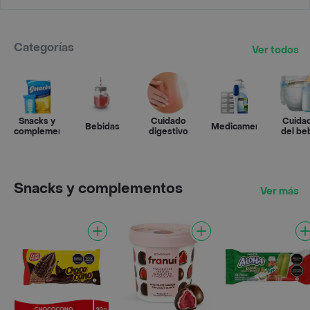
Categorías
Ver todos
Snacks y
Cuidado
Cuida
Bebidas
Medicamentos
complementos
digestivo
del be
Snacks y complementos
Ver más