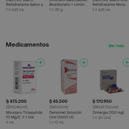
Electrolit Suero
Limonato Masticables
Electrolit Suero Oral
Rehidratante Sabor a
Bicarbonato + Limón
Rehidratante Mora
Maracuyá
Natural
Azul
1 X 625 mL
1 X 30 g
1 X 625 mL
Medicamentos
Ver más
$ 475.200
$ 45.500
$ 170.950
($95040/ml)
($4550/ml)
($8547.50/und)
Mounjaro Tirzepatida
Densimet Solución
Zintergia (100 mg)
10 Mg/0. X 1 Vial
Oral (5600 Ui)
1 X 20 Und
5 mL
1 x 10 mL