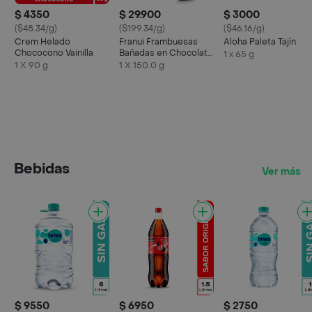
$ 4350
$ 29.900
$ 3000
($48.34/g)
($199.34/g)
($46.16/g)
Crem Helado
Franui Frambuesas
Aloha Paleta Tajín
Chococono Vainilla
Bañadas en Chocolate
1 x 65 g
Blanco y Amargo
1 X 90 g
1 X 150.0 g
Bebidas
Ver más
$ 9550
$ 6950
$ 2750