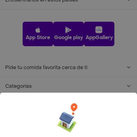
App Store
Google play
AppGallery
Pide tu comida favorita cerca de ti
Categorías
Únete a Rappi
Sobre Rappi