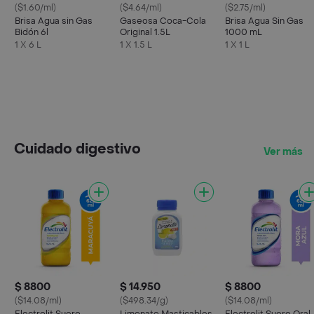
($1.60/ml)
($4.64/ml)
($2.75/ml)
Brisa Agua sin Gas
Gaseosa Coca-Cola
Brisa Agua Sin Gas
Bidón 6l
Original 1.5L
1000 mL
1 X 6 L
1 X 1.5 L
1 X 1 L
Cuidado digestivo
Ver más
$ 8800
$ 14.950
$ 8800
($14.08/ml)
($498.34/g)
($14.08/ml)