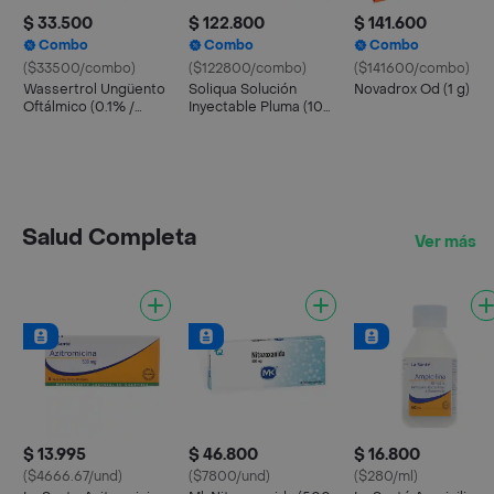
$ 33.500
$ 122.800
$ 141.600
Combo
Combo
Combo
($33500/combo)
($122800/combo)
($141600/combo)
Wassertrol Ungüento
Soliqua Solución
Novadrox Od (1 g)
Oftálmico (0.1% /
Inyectable Pluma (100
0.35% / 6000 IU)
UI/mL/ 33 Ug mL)
Salud Completa
Ver más
$ 13.995
$ 46.800
$ 16.800
($4666.67/und)
($7800/und)
($280/ml)