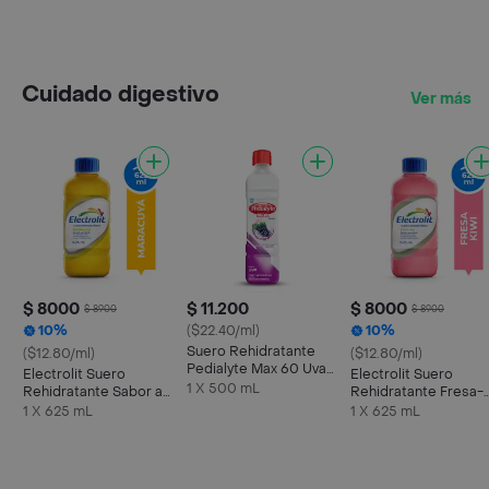
Cuidado digestivo
Ver más
$ 8000
$ 11.200
$ 8000
$ 8900
$ 8900
10%
($22.40/ml)
10%
Suero Rehidratante
($12.80/ml)
($12.80/ml)
Pedialyte Max 60 Uva
Electrolit Suero
Electrolit Suero
Frasco 500 mL
1 X 500 mL
Rehidratante Sabor a
Rehidratante Fresa-
Maracuyá
Kiwi
1 X 625 mL
1 X 625 mL