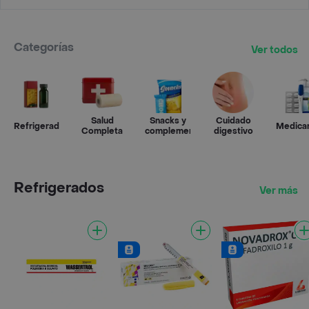
Categorías
Ver todos
Salud
Snacks y
Cuidado
Refrigerados
Medica
Completa
complementos
digestivo
Refrigerados
Ver más