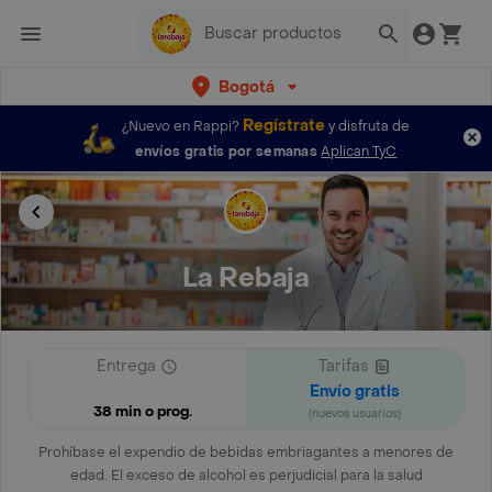
Bogotá
Regístrate
¿Nuevo en Rappi?
y disfruta de
envíos gratis por semanas
Aplican TyC
La Rebaja
Entrega
Tarifas
Envío gratis
38 min o prog.
(nuevos usuarios)
Prohíbase el expendio de bebidas embriagantes a menores de
edad. El exceso de alcohol es perjudicial para la salud