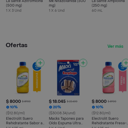
La Sante Azitromicina
Mk Nitazoxanida (500
La Santé Ampicilina
(500 mg)
mg)
(250 mg)
1 X 3 Und
1 X 6 Und
60 mL
Ofertas
Ver más
$ 8000
$ 18.045
$ 8000
$ 8900
$ 22.600
$ 8900
10%
20%
10%
($12.80/ml)
($3008.34/und)
($12.80/ml)
Electrolit Suero
Macks Tapones para
Electrolit Suero
Rehidratante Sabor a
Oído Espuma Ultra
Rehidratante Fresa-
Maracuyá
Suave
Kiwi