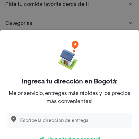
Pide tu comida favorita cerca de ti
Categorías
Únete a Rappi
Sobre Rappi
Facebook
Twitter
Instagram
Ingresa tu dirección en Bogotá:
Mejor servicio, entregas más rápidas y los precios
©
2026
Rappi Inc. All rights reserved.
más convenientes!
Rappi S.A.S. --- NIT 900.843.898-9 --- Calle 63 # 16A-02
Bogotá D.C. --- notificacionesrappi@rappi.com
Usar mi ubicación actual