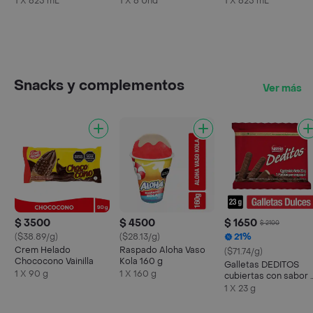
1 X 625 mL
1 X 6 Und
1 X 625 mL
Snacks y complementos
Ver más
$ 3500
$ 4500
$ 1650
$ 2100
($38.89/g)
($28.13/g)
21%
Crem Helado
Raspado Aloha Vaso
($71.74/g)
Chococono Vainilla
Kola 160 g
Galletas DEDITOS
1 X 90 g
1 X 160 g
cubiertas con sabor 
chocolate x 23g
1 X 23 g