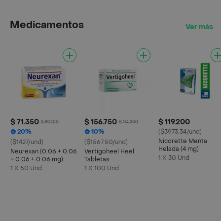
Medicamentos
Ver más
$ 71.350
$ 156.750
$ 119.200
$ 89.200
$ 174.200
20%
10%
($3973.34/und)
Nicorette Menta
($1427/und)
($1567.50/und)
Helada (4 mg)
Neurexan (0.06 + 0.06
Vertigoheel Heel
1 X 30 Und
+ 0.06 + 0.06 mg)
Tabletas
1 X 50 Und
1 X 100 Und