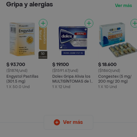
Gripa y alergias
Ver más
$ 93.700
$ 19.100
$ 18.600
($1874/und)
($1591.67/und)
($1860/und)
Engystol Pastillas
Dolex Gripa Alivia los
Congestex (5 mg/
(301.5 mg)
MULTISÍNTOMAS de la
200 mg/ 20 mg)
Gripa X 12 tabs
1 X 50.0 Und
1 X 12 Und
1 X 10 Und
Ver más