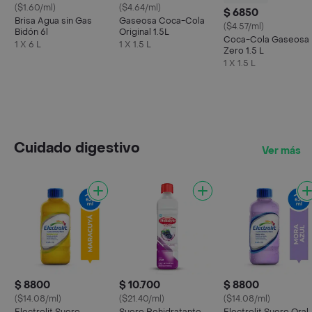
($1.60/ml)
($4.64/ml)
$ 6850
Brisa Agua sin Gas
Gaseosa Coca-Cola
($4.57/ml)
Bidón 6l
Original 1.5L
Coca-Cola Gaseosa
1 X 6 L
1 X 1.5 L
Zero 1.5 L
1 X 1.5 L
Cuidado digestivo
Ver más
$ 8800
$ 10.700
$ 8800
($14.08/ml)
($21.40/ml)
($14.08/ml)