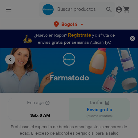
Bogotá
Regístrate
¿Nuevo en Rappi?
y disfruta de
envíos gratis por semanas
Aplican TyC
Farmatodo
Entrega
Tarifas
Envío gratis
Sab, 8 AM
(nuevos usuarios)
Prohíbase el expendio de bebidas embriagantes a menores de
edad. El exceso de alcohol es perjudicial para la salud