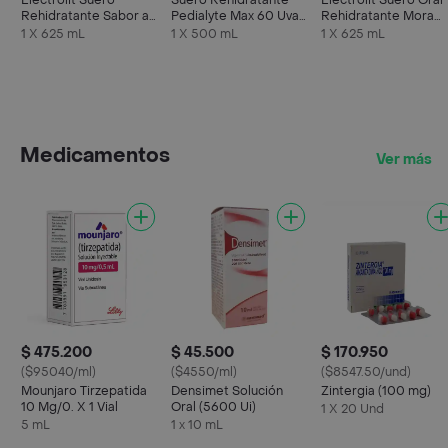
Electrolit Suero
Suero Rehidratante
Electrolit Suero Oral
Rehidratante Sabor a
Pedialyte Max 60 Uva
Rehidratante Mora
Maracuyá
Frasco 500 mL
Azul
1 X 625 mL
1 X 500 mL
1 X 625 mL
Medicamentos
Ver más
$ 475.200
$ 45.500
$ 170.950
($95040/ml)
($4550/ml)
($8547.50/und)
Mounjaro Tirzepatida
Densimet Solución
Zintergia (100 mg)
10 Mg/0. X 1 Vial
Oral (5600 Ui)
1 X 20 Und
5 mL
1 x 10 mL