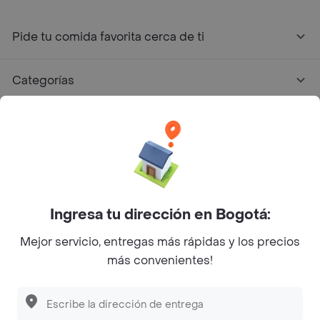
Pide tu comida favorita cerca de ti
Categorías
Únete a Rappi
Sobre Rappi
Facebook
Twitter
Instagram
Ingresa tu dirección en Bogotá:
Mejor servicio, entregas más rápidas y los precios
©
2026
Rappi Inc. All rights reserved.
más convenientes!
Rappi S.A.S. --- NIT 900.843.898-9 --- Calle 63 # 16A-02