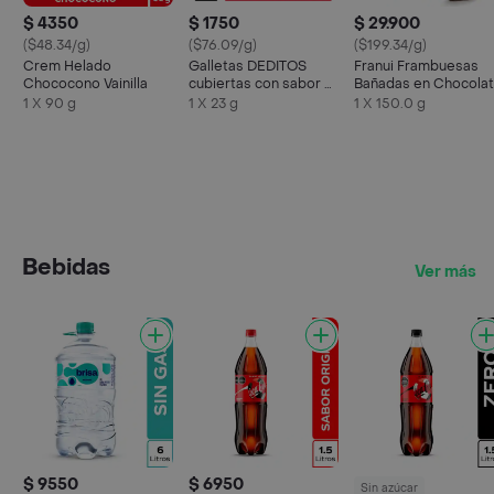
$ 4350
$ 1750
$ 29.900
($48.34/g)
($76.09/g)
($199.34/g)
Crem Helado
Galletas DEDITOS
Franui Frambuesas
Chococono Vainilla
cubiertas con sabor a
Bañadas en Chocola
chocolate x 23g
Blanco y Amargo
1 X 90 g
1 X 23 g
1 X 150.0 g
Bebidas
Ver más
$ 9550
$ 6950
Sin azúcar