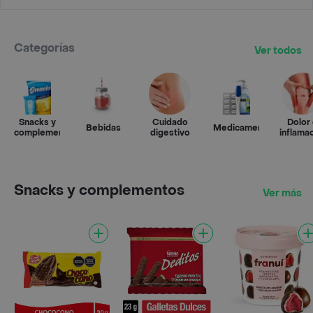
Categorías
Ver todos
Snacks y
Cuidado
Dolor
Bebidas
Medicamentos
complementos
digestivo
inflama
Snacks y complementos
Ver más