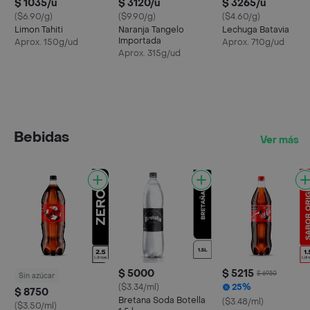
$ 1035/u
$ 3120/u
$ 3265/u
($6.90/g)
($9.90/g)
($4.60/g)
Limon Tahiti
Naranja Tangelo
Lechuga Batavia
Importada
Aprox. 150g/ud
Aprox. 710g/ud
Aprox. 315g/ud
Bebidas
Ver más
$ 5000
$ 5215
$ 6950
Sin azúcar
($3.34/ml)
25%
$ 8750
Bretana Soda Botella
($3.48/ml)
($3.50/ml)