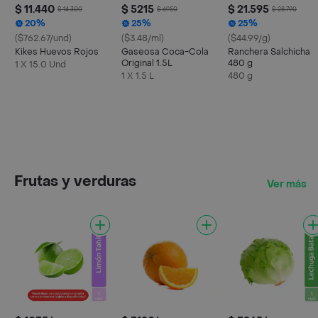
$ 11.440
$ 5215
$ 21.595
$ 14.300
$ 6950
$ 28.790
20%
25%
25%
($762.67/und)
($3.48/ml)
($44.99/g)
Kikes Huevos Rojos
Gaseosa Coca-Cola
Ranchera Salchicha
Original 1.5L
480 g
1 X 15.0 Und
1 X 1.5 L
480 g
Frutas y verduras
Ver más