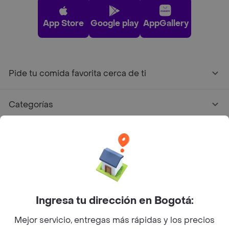
App Store
Google play
AppGallery
Pide tu comida favorita cerca de ti
Categorías
Únete a Rappi
Sobre Rappi
Facebook
Twitter
Instagram
Ingresa tu dirección en Bogotá:
Mejor servicio, entregas más rápidas y los precios
©
2026
Rappi Inc. All rights reserved.