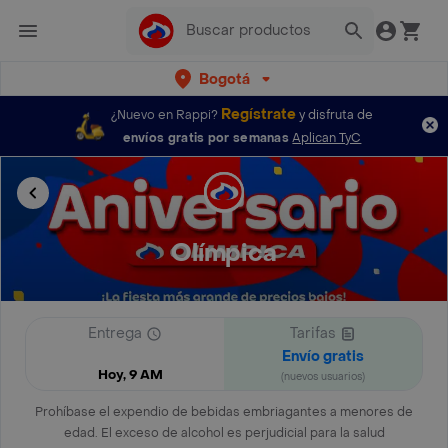
Bogotá
Regístrate
¿Nuevo en Rappi?
y disfruta de
envíos gratis por semanas
Aplican TyC
Olímpica
Entrega
Tarifas
Envío gratis
Hoy, 9 AM
(nuevos usuarios)
Prohíbase el expendio de bebidas embriagantes a menores de
edad. El exceso de alcohol es perjudicial para la salud