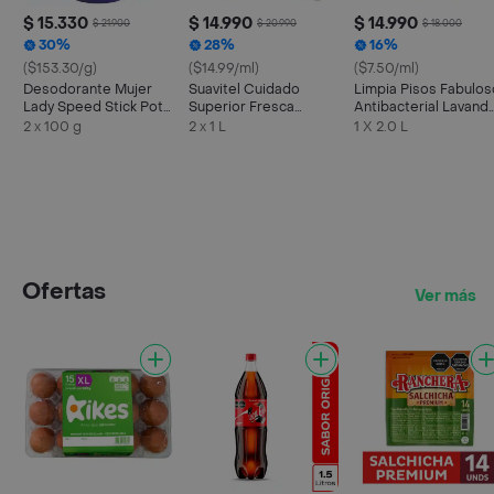
$ 15.330
$ 14.990
$ 14.990
$ 21.900
$ 20.990
$ 18.000
30%
28%
16%
($153.30/g)
($14.99/ml)
($7.50/ml)
Desodorante Mujer
Suavitel Cuidado
Limpia Pisos Fabulos
Lady Speed Stick Pote
Superior Fresca
Antibacterial Lavand
24/7 Talc 100 g x 2 Und
Primavera 1L x 2
2 L
2 x 100 g
2 x 1 L
1 X 2.0 L
Ofertas
Ver más