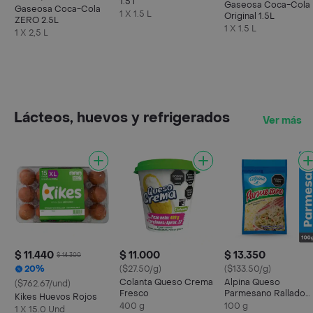
1.5 l
Gaseosa Coca-Cola
Gaseosa Coca-Cola
1 X 1.5 L
Original 1.5L
ZERO 2.5L
1 X 1.5 L
1 X 2,5 L
Lácteos, huevos y refrigerados
Ver más
$ 11.440
$ 11.000
$ 13.350
$ 14.300
20%
($27.50/g)
($133.50/g)
Colanta Queso Crema
Alpina Queso
($762.67/und)
Fresco
Parmesano Rallado
Kikes Huevos Rojos
100 g
400 g
100 g
1 X 15.0 Und