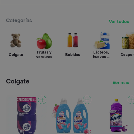
Categorías
Ver todos
Frutas y
Lácteos,
Colgate
Bebidas
Despe
verduras
huevos y
refrigerados
Colgate
Ver más