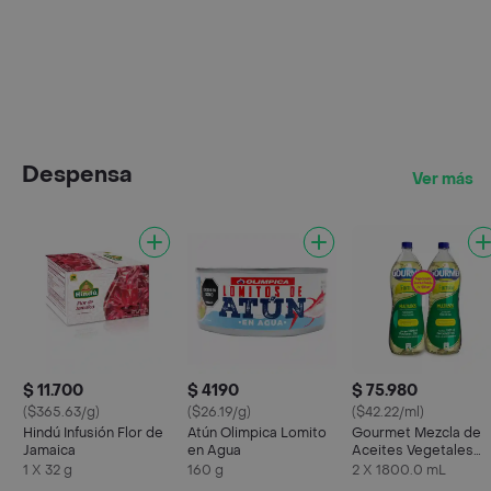
Despensa
Ver más
$ 11.700
$ 4190
$ 75.980
($365.63/g)
($26.19/g)
($42.22/ml)
Hindú Infusión Flor de
Atún Olimpica Lomito
Gourmet Mezcla de
Jamaica
en Agua
Aceites Vegetales
Multiusos
1 X 32 g
160 g
2 X 1800.0 mL