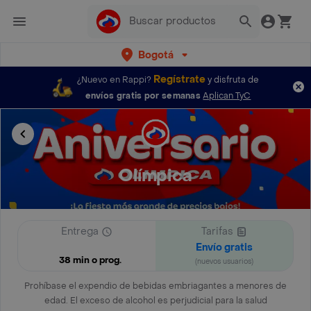
Bogotá
Regístrate
¿Nuevo en Rappi?
y disfruta de
envíos gratis por semanas
Aplican TyC
Olímpica
Entrega
Tarifas
Envío gratis
38 min o prog.
(nuevos usuarios)
Prohíbase el expendio de bebidas embriagantes a menores de
edad. El exceso de alcohol es perjudicial para la salud