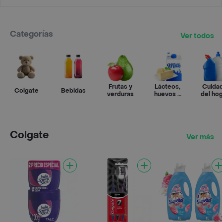
Categorías
Ver todos
Frutas y
Lácteos,
Cuida
Colgate
Bebidas
verduras
huevos y
del ho
refrigerados
Colgate
Ver más