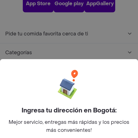
App Store
Google play
AppGallery
Pide tu comida favorita cerca de ti
Categorías
Únete a Rappi
Sobre Rappi
Facebook
Twitter
Instagram
Ingresa tu dirección en Bogotá:
Mejor servicio, entregas más rápidas y los precios
©
2026
Rappi Inc. All rights reserved.
más convenientes!