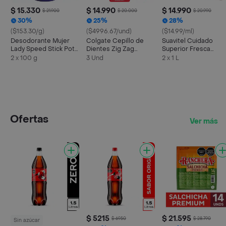
$ 15.330
$ 14.990
$ 14.990
$ 21.900
$ 20.000
$ 20.990
30%
25%
28%
($153.30/g)
($4996.67/und)
($14.99/ml)
Desodorante Mujer
Colgate Cepillo de
Suavitel Cuidado
Lady Speed Stick Pote
Dientes Zig Zag
Superior Fresca
24/7 Talc 100 g x 2 Und
Carbón Suave
Primavera 1L x 2
2 x 100 g
3 Und
2 x 1 L
Ofertas
Ver más
$ 5215
$ 21.595
$ 6950
$ 28.790
Sin azúcar