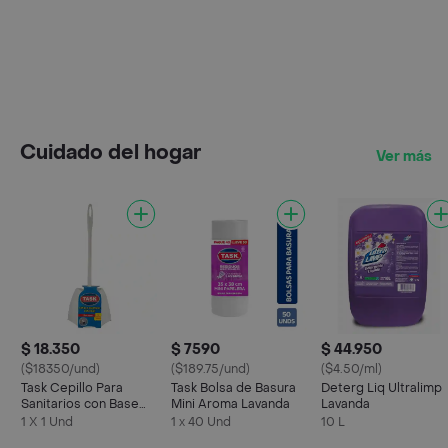
Cuidado del hogar
Ver más
$ 18.350
$ 7590
$ 44.950
($18350/und)
($189.75/und)
($4.50/ml)
Task Cepillo Para
Task Bolsa de Basura
Deterg Liq Ultralimp
Sanitarios con Base
Mini Aroma Lavanda
Lavanda
Blanco
1 X 1 Und
1 x 40 Und
10 L