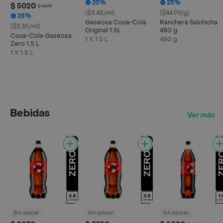
25%
25%
$ 5020
$ 6690
($3.48/ml)
($44.99/g)
25%
Gaseosa Coca-Cola
Ranchera Salchicha
($3.35/ml)
Original 1.5L
480 g
Coca-Cola Gaseosa
1 X 1.5 L
480 g
Zero 1.5 L
1 X 1.5 L
Bebidas
Ver más
Sin azúcar
Sin azúcar
Sin azúcar