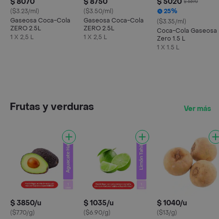
$ 8070
$ 8750
$ 5020
$ 6690
($3.23/ml)
($3.50/ml)
25%
Gaseosa Coca-Cola
Gaseosa Coca-Cola
($3.35/ml)
ZERO 2.5L
ZERO 2.5L
Coca-Cola Gaseosa
1 X 2,5 L
1 X 2,5 L
Zero 1.5 L
1 X 1.5 L
Frutas y verduras
Ver más
$ 3850/u
$ 1035/u
$ 1040/u
($7.70/g)
($6.90/g)
($13/g)