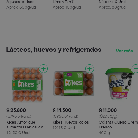
Aguacate Hass
Limon Tahiti
Níspero X Und
Aprox. 500g/ud
Aprox. 150g/ud
Aprox. 80g/ud
Lácteos, huevos y refrigerados
Ver más
$ 23.800
$ 14.300
$ 11.000
($793.34/und)
($953.34/und)
($27.50/g)
Kikes Amor que
Kikes Huevos Rojos
Colanta Queso Crem
alimenta Huevos AA
Fresco
1 X 15.0 Und
Rojos L
1 X 30.0 Und
400 g