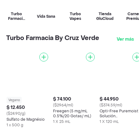
Turbo
Turbo
Tienda
Carne
Vida Sana
Farmacia
Vapes
GluCloud
Premi
By Cruz
Verde
Turbo Farmacia By Cruz Verde
Ver más
$ 74.100
$ 44.950
Vegano
($2964/ml)
($374.59/ml)
$ 12.450
Freegen (5 mg/mL
Opti-Free Puremoist
($24.90/g)
0.5%/20 Gotas/ mL)
Solución
Sulfato de Magnésio
Desinfectante
1 X 25 mL
1 X 120 mL
1 x 500 g
Multipropósito