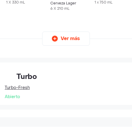
Lata 330 ML X6 Unds
1 X 330 mL
1 x 750 mL
Cerveza Lager
6 X 210 mL
Ver más
Turbo
Turbo-Fresh
Abierto