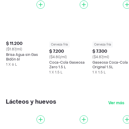
$ 11.200
Cerveza fría
Cerveza fría
($1.87/ml)
$ 7.200
$ 7.300
Brisa Agua sin Gas
($4.80/ml)
($4.87/ml)
Bidón 6l
Coca-Cola Gaseosa
Gaseosa Coca-Cola
1 X 6 L
Zero 1.5 L
Original 1.5L
1 X 1.5 L
1 X 1.5 L
Lácteos y huevos
Ver más