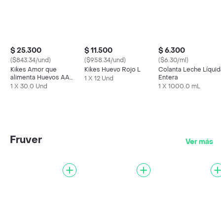
$ 25.300
$ 11.500
$ 6.300
($843.34/und)
($958.34/und)
($6.30/ml)
Kikes Amor que
Kikes Huevo Rojo L
Colanta Leche Líquid
alimenta Huevos AA
Entera
1 X 12 Und
Rojos L
1 X 30.0 Und
1 X 1000.0 mL
Fruver
Ver más