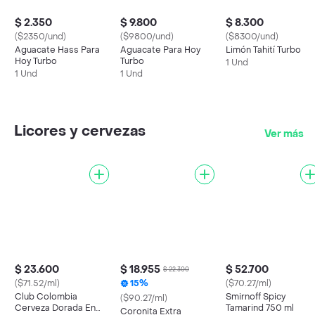
$ 2.350
$ 9.800
$ 8.300
($2350/und)
($9800/und)
($8300/und)
Aguacate Hass Para
Aguacate Para Hoy
Limón Tahití Turbo
Hoy Turbo
Turbo
1 Und
1 Und
1 Und
Licores y cervezas
Ver más
$ 23.600
$ 18.955
$ 52.700
$ 22.300
($71.52/ml)
15%
($70.27/ml)
Club Colombia
Smirnoff Spicy
($90.27/ml)
Cerveza Dorada En
Tamarind 750 ml
Coronita Extra