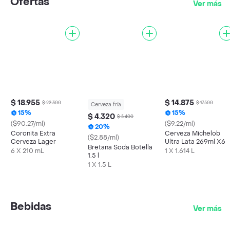
Ofertas
Ver más
$ 18.955
$ 14.875
$ 22.300
$ 17.500
Cerveza fría
15%
15%
$ 4.320
$ 5.400
($90.27/ml)
($9.22/ml)
20%
Coronita Extra
Cerveza Michelob
($2.88/ml)
Cerveza Lager
Ultra Lata 269ml X6
Bretana Soda Botella
6 X 210 mL
1 X 1.614 L
1.5 l
1 X 1.5 L
Bebidas
Ver más