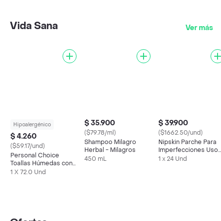
Vida Sana
Ver más
$ 35.900
$ 39.900
Hipoalergénico
($79.78/ml)
($1662.50/und)
$ 4.260
Shampoo Milagro
Nipskin Parche Para
($59.17/und)
Herbal - Milagros
Imperfecciones Uso
Personal Choice
de Día
450 mL
1 x 24 Und
Toallas Húmedas con
Aloe Vera
1 X 72.0 Und