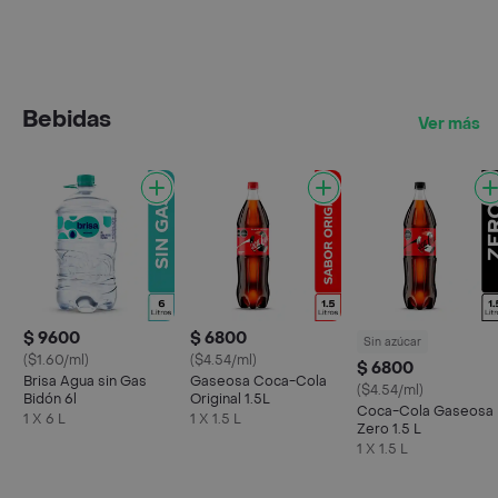
Bebidas
Ver más
$ 9600
$ 6800
Sin azúcar
($1.60/ml)
($4.54/ml)
$ 6800
Brisa Agua sin Gas
Gaseosa Coca-Cola
($4.54/ml)
Bidón 6l
Original 1.5L
Coca-Cola Gaseosa
1 X 6 L
1 X 1.5 L
Zero 1.5 L
1 X 1.5 L