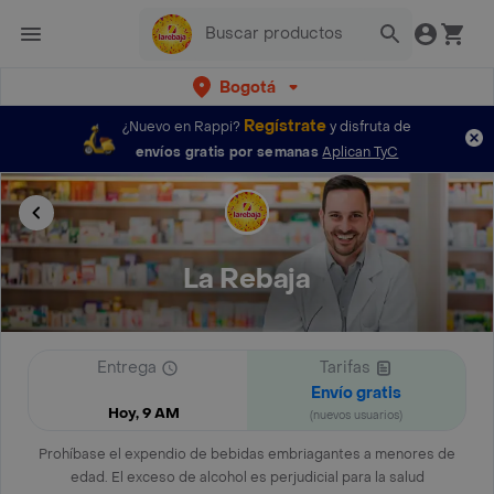
Bogotá
Regístrate
¿Nuevo en Rappi?
y disfruta de
envíos gratis por semanas
Aplican TyC
La Rebaja
Entrega
Tarifas
Envío gratis
Hoy, 9 AM
(nuevos usuarios)
Prohíbase el expendio de bebidas embriagantes a menores de
edad. El exceso de alcohol es perjudicial para la salud