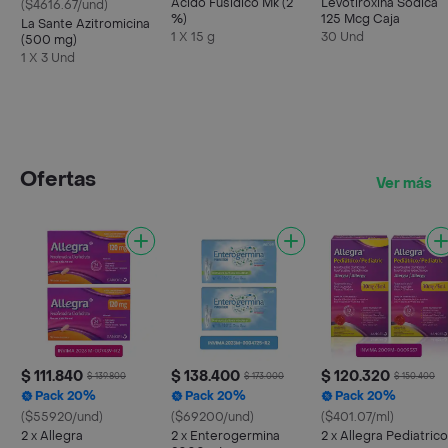
Acido Fusidico Mk (2
Levotiroxina Sodica
($4616.67/und)
%)
125 Mcg Caja
La Sante Azitromicina
1 X 15 g
30 Und
(500 mg)
1 X 3 Und
Ofertas
Ver más
$ 111.840
$ 138.400
$ 120.320
$ 139.800
$ 173.000
$ 150.400
Pack 20%
Pack 20%
Pack 20%
($55920/und)
($69200/und)
($401.07/ml)
2 x Allegra
2 x Enterogermina
2 x Allegra Pediatrico