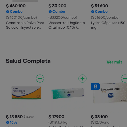
$ 460.100
$ 33.200
$ 51.600
Combo
Combo
Combo
($460100/combo)
($33200/combo)
($51600/combo)
Genotropin Polvo Para
Wassertrol Ungüento
Lyrica Cápsulas (150
Solución Inyectable
Oftálmico (0.1% /
mg)
(36 UI/12 mg)
0.35% / 6000 IU)
Salud Completa
Ver más
$ 13.850
$ 17.900
$ 38.100
$ 16.300
15%
($1193.34/g)
($1270/und)