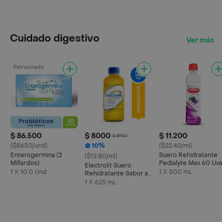
Cuidado digestivo
Ver más
Patrocinado
$ 86.500
$ 8000
$ 11.200
$ 8900
($8650/und)
10%
($22.40/ml)
Enterogermina (2
Suero Rehidratante
($12.80/ml)
Millardos)
Pedialyte Max 60 Uv
Electrolit Suero
Frasco 500 mL
1 X 10.0 Und
1 X 500 mL
Rehidratante Sabor a
Maracuyá
1 X 625 mL