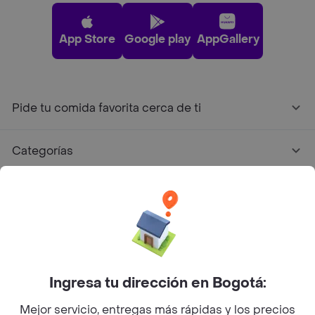
App Store
Google play
AppGallery
Pide tu comida favorita cerca de ti
Categorías
Únete a Rappi
Sobre Rappi
Facebook
Twitter
Instagram
Ingresa tu dirección en Bogotá:
Mejor servicio, entregas más rápidas y los precios
©
2026
Rappi Inc. All rights reserved.