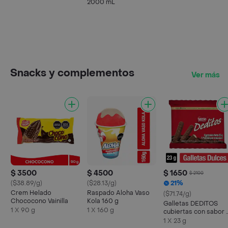
2000 mL
Snacks y complementos
Ver más
$ 3500
$ 4500
$ 1650
$ 2100
($38.89/g)
($28.13/g)
21%
Crem Helado
Raspado Aloha Vaso
($71.74/g)
Chococono Vainilla
Kola 160 g
Galletas DEDITOS
1 X 90 g
1 X 160 g
cubiertas con sabor 
chocolate x 23g
1 X 23 g