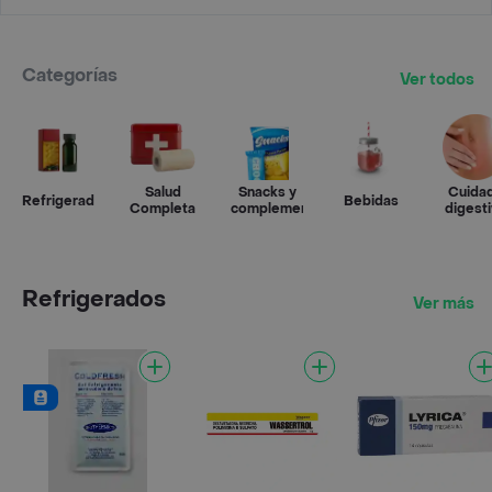
Categorías
Ver todos
Salud
Snacks y
Cuida
Refrigerados
Bebidas
Completa
complementos
digest
Refrigerados
Ver más