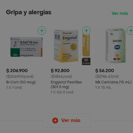
Gripa y alergias
Ver más
$ 206.900
$ 92.800
$ 56.200
($206900/und)
($1856/und)
($3746.67/ml)
B-Cort (50 mcg)
Engystol Pastillas
Mk Cetirizina (15 mL)
(301.5 mg)
1 X 1 Und
1 X 15 mL
1 X 50.0 Und
Ver más