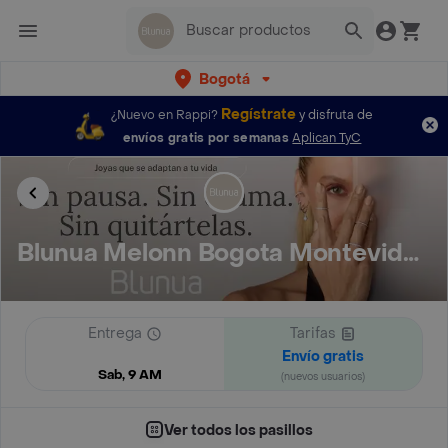
Bogotá
Regístrate
¿Nuevo en Rappi?
y disfruta de
envíos gratis por semanas
Aplican TyC
Blunua Melonn Bogota Montevideo
Entrega
Tarifas
Envío gratis
Sab, 9 AM
(nuevos usuarios)
Ver todos los pasillos