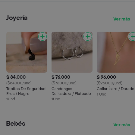
Joyería
Ver más
$ 84.000
$ 76.000
$ 96.000
($84000/und)
($76000/und)
($96000/und)
Topitos De Seguridad
Candongas
Collar Ícaro / Dorado
Eros / Negro
Delicadeza / Plateado
1 Und
1Und
1Und
Bebés
Ver más