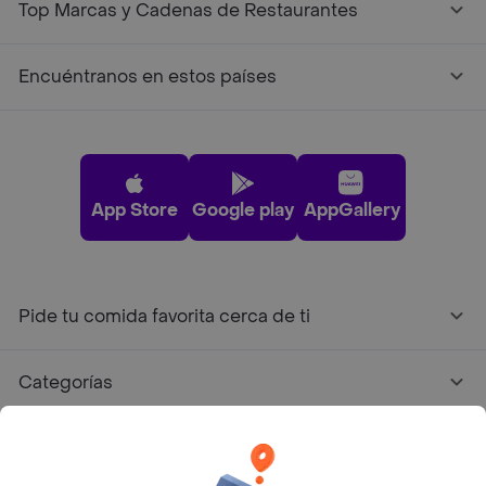
Top Marcas y Cadenas de Restaurantes
Encuéntranos en estos países
App Store
Google play
AppGallery
Pide tu comida favorita cerca de ti
Categorías
Únete a Rappi