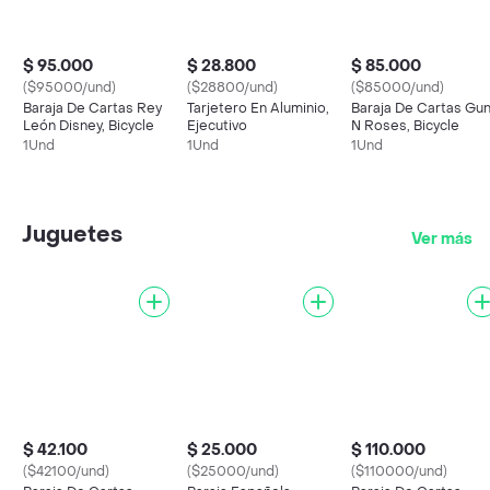
$ 95.000
$ 28.800
$ 85.000
($95000/und)
($28800/und)
($85000/und)
Baraja De Cartas Rey
Tarjetero En Aluminio,
Baraja De Cartas Gu
León Disney, Bicycle
Ejecutivo
N Roses, Bicycle
1Und
1Und
1Und
Juguetes
Ver más
$ 42.100
$ 25.000
$ 110.000
($42100/und)
($25000/und)
($110000/und)