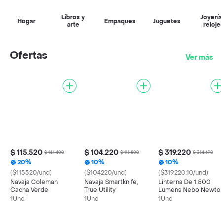
Libros y
Joyería
Hogar
Empaques
Juguetes
arte
reloje
Ofertas
Ver más
$ 115.520
$ 104.220
$ 319.220
$ 144.400
$ 115.800
$ 354.690
20%
10%
10%
($115520/und)
($104220/und)
($319220.10/und)
Navaja Coleman
Navaja Smartknife,
Linterna De 1.500
Cacha Verde
True Utility
Lumens Nebo Newto
1Und
1Und
1Und