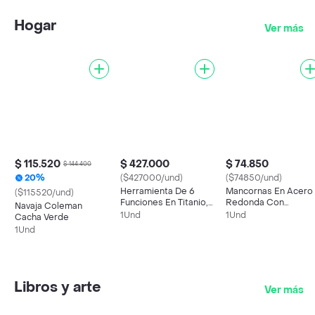
Hogar
Ver más
$ 115.520
$ 427.000
$ 74.850
$ 144.400
20%
($427000/und)
($74850/und)
Herramienta De 6
Mancornas En Acero
($115520/und)
Funciones En Titanio,
Redonda Con
Navaja Coleman
Titanium, True Utility
Grabado Para Camis
1Und
1Und
Cacha Verde
1Und
Libros y arte
Ver más