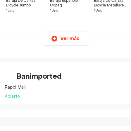
Baraja De Cartas
Baraja Española
Baraja De Cartas
Bicycle Jumbo
Copag
Bicycle Metalluxe
Dorada
1Und
1Und
1Und
Ver más
Banimported
Rappi Mall
Abierto