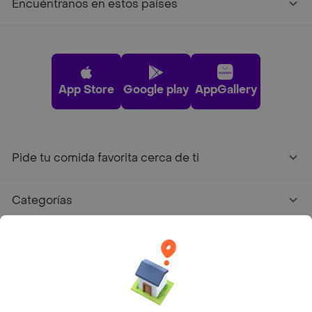
Encuéntranos en estos países
App Store
Google play
AppGallery
Pide tu comida favorita cerca de ti
Categorías
Únete a Rappi
Sobre Rappi