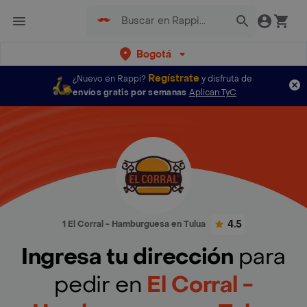
Bogotá
Regístrate
¿Nuevo en Rappi?
y disfruta de
envíos gratis por semanas
Aplican TyC
4.5
1 El Corral - Hamburguesa en Tulua
Ingresa tu dirección
para
pedir en
El Corral -