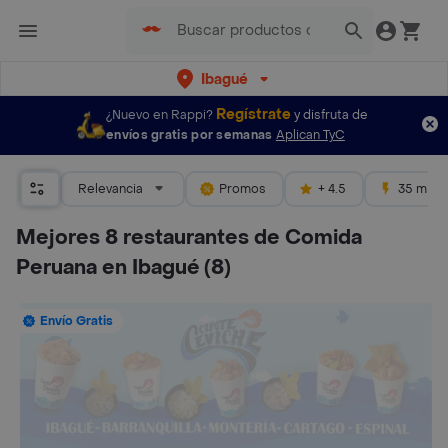
Ibagué
Regístrate
¿Nuevo en Rappi?
y disfruta de
envíos gratis por semanas
Aplican TyC
Relevancia
Promos
+ 4.5
35 mins
Mejores 8 restaurantes de Comida
Peruana en Ibagué
(8)
Envío Gratis