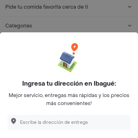
Pide tu comida favorita cerca de ti
Categorías
Únete a Rappi
Sobre Rappi
Facebook
Twitter
Instagram
Ingresa tu dirección en Ibagué:
Mejor servicio, entregas más rápidas y los precios
©
2026
Rappi Inc. All rights reserved.
más convenientes!
Rappi S.A.S. --- NIT 900.843.898-9 --- Calle 63 # 16A-02
Bogotá D.C. --- notificacionesrappi@rappi.com