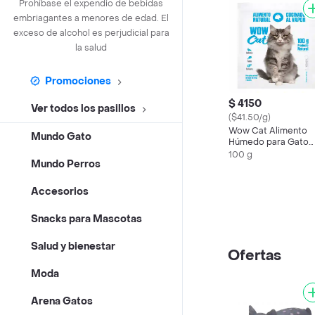
Prohíbase el expendio de bebidas
embriagantes a menores de edad. El
exceso de alcohol es perjudicial para
la salud
Promociones
$ 4150
Ver todos los pasillos
($41.50/g)
Wow Cat Alimento
Mundo Gato
Húmedo para Gato
Adulto Sabor Salmó
100 g
Mundo Perros
Accesorios
Snacks para Mascotas
Salud y bienestar
Ofertas
Moda
Arena Gatos