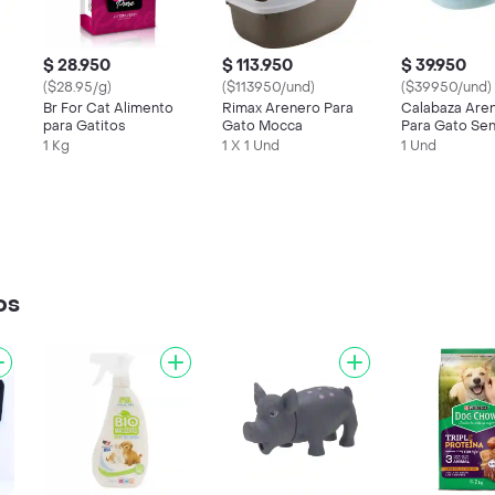
$ 28.950
$ 113.950
$ 39.950
($28.95/g)
($113950/und)
($39950/und)
Br For Cat Alimento
Rimax Arenero Para
Calabaza Are
para Gatitos
Gato Mocca
Para Gato Senc
o
Estilo Huevo 
1 Kg
1 X 1 Und
1 Und
os