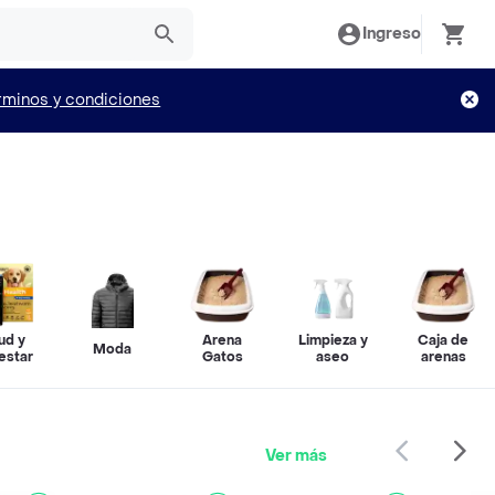
Ingreso
rminos y condiciones
ud y
Arena
Limpieza y
Caja de
Moda
estar
Gatos
aseo
arenas
Ver más