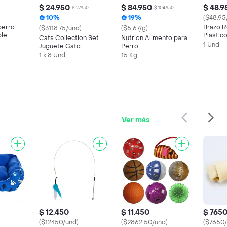
$ 24.950
$ 84.950
$ 48.9
$ 27.950
$ 104.950
10%
19%
($48.95
perro
Brazo 
($3118.75/und)
($5.67/g)
ple
Plastic
Cats Collection Set
Nutrion Alimento para
s los
Multico
1 Und
Juguete Gato
Perro
Multicolor 6 x 24 x 17
1 x 8 Und
15 Kg
cm
Ver más
$ 12.450
$ 11.450
$ 765
($12450/und)
($2862.50/und)
($7650/