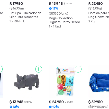
$ 17.950
$ 13.945
$ 27.450
$ 15.950
($46.75/ml)
12%
($13.73/g)
rro
Pet Spa Eliminador de
Comida para 
($13950/und)
 y
Olor Para Mascotas
Dog Chow Tri
Dogs Collection
proteina todo
1 X 384 mL
2 Kg
Juguete Perro Cerdo
tamaños 2 kg
Goma 4 8 x 9 x 14 cm
1 x 1 Und
$ 13.945
$ 24.950
$ 59.950
$ 15.950
$ 27.950
12%
10%
($59950/und)