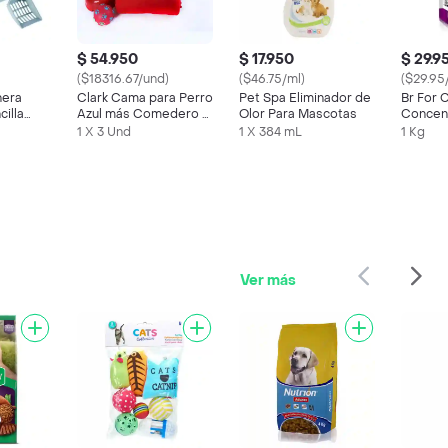
$ 54.950
$ 17.950
$ 29.9
($18316.67/und)
($46.75/ml)
($29.95
nera
Clark Cama para Perro
Pet Spa Eliminador de
Br For 
illa
Azul más Comedero y
Olor Para Mascotas
Concen
Con Pala
Cobija
Gato Pu
1 X 3 Und
1 X 384 mL
1 Kg
Pollo
Ver más