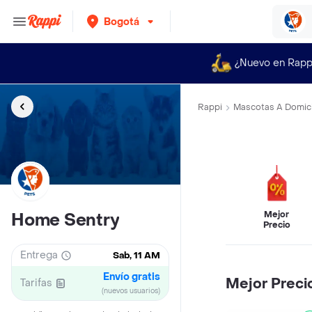
Bogotá
¿Nuevo en Rapp
Rappi
Mascotas A Domici
Mejor
Home Sentry
Precio
Entrega
Sab, 11 AM
Envío gratis
Mejor Preci
Tarifas
(nuevos usuarios)