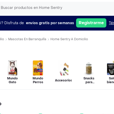
Registrarme
i?
Disfruta de
envíos gratis por semanas
Té
lio
Mascotas En Barranquilla
Home Sentry A Domicilio
Mundo
Mundo
Snacks
Sal
Accesorios
Gato
Perros
para
bien
Mascotas
o