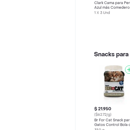
Clark Cama para Pe
Azul más Comedero
Cobija
1 X 3 Und
Snacks para
$ 21.950
($62.72/g)
Br For Cat Snack par
Gatos Control Bola 
Pelos