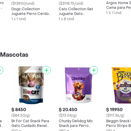
rro
Argos Home S
($13950/und)
($3118.75/und)
 y
Cama para Pe
Dogs Collection
Cats Collection Set
Mediana
1 X 1 Und
Juguete Perro Cerdo
Juguete Gato
Goma 4 8 x 9 x 14 cm
Multicolor 6 x 24 x 17
1 x 1 Und
1 x 8 Und
cm
 Mascotas
$ 8450
$ 20.450
$ 19.950
($84.50/g)
($73.04/g)
($117.36/g)
a
Br For Cat Snack Para
Chunky Delidog Mix
Beggin Snack 
de
Gato Cuidado Renal
Snack para Perro
Perro Strips 
100 g
280g
Beef