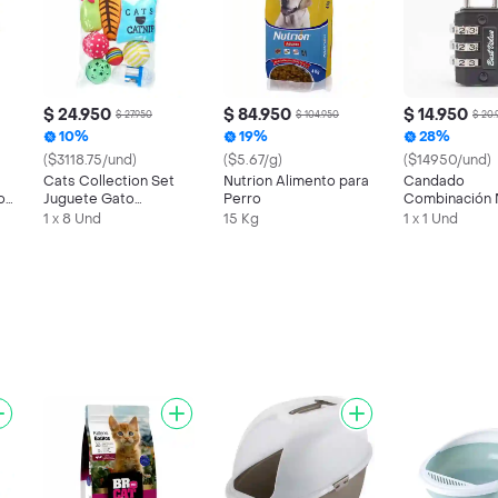
$ 24.950
$ 84.950
$ 14.950
$ 27.950
$ 104.950
$ 20.
10%
19%
28%
($3118.75/und)
($5.67/g)
($14950/und)
Cats Collection Set
Nutrion Alimento para
Candado
o
Juguete Gato
Perro
Combinación 
Multicolor 6 x 24 x 17
1 x 8 Und
15 Kg
1 x 1 Und
cm