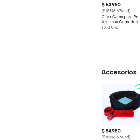
$ 54.950
($18316.67/und)
Clark Cama para Pe
Azul más Comedero
Cobija
1 X 3 Und
Accesorios
$ 54.950
($18316.67/und)