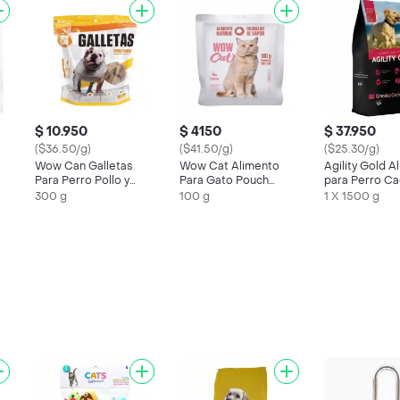
$ 10.950
$ 4150
$ 37.950
($36.50/g)
($41.50/g)
($25.30/g)
Wow Can Galletas
Wow Cat Alimento
Agility Gold A
Para Perro Pollo y
Para Gato Pouch
para Perro Ca
n
Ternera
Salmón
Raza Grande
300 g
100 g
1 X 1500 g