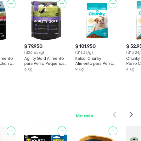
$ 79.950
$ 101.950
$ 52.9
($26.65/g)
($11.33/g)
($13.24/
limento
Agility Gold Alimento
Italcol Chunky
Chunky 
chorro
para Perro Pequeños
Alimento para Perro
Perro C
Adultos
Cachorro Sabor a
Pollo
3 Kg
9 Kg
4 Kg
Pollo
Ver más