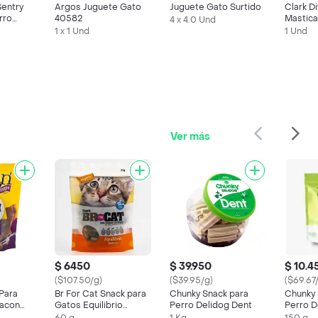
entry
Argos Juguete Gato
Juguete Gato Surtido
Clark D
rro
40582
Mastica
4 x 4.0 Und
Para Pe
1 x 1 Und
1 Und
Las Raz
Tamaño
Destina
Entrete
Mascot
Usado
Recomp
Premio.
Su Masc
Ver más
Está Us
Product
Hueso 
Grande 
Del Per
6 A 7 P
. Sku 2
$ 6450
$ 39.950
$ 10.4
($107.50/g)
($39.95/g)
($69.67
Para
Br For Cat Snack para
Chunky Snack para
Chunky 
Bacon
Gatos Equilibrio
Perro Delidog Dent
Perro D
Balance