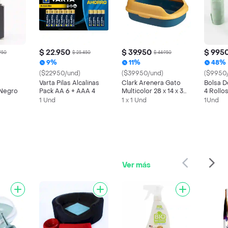
$ 22.950
$ 39.950
$ 995
950
$ 25.450
$ 44.950
9%
11%
48%
($22950/und)
($39950/und)
($9950
Varta Pilas Alcalinas
Clark Arenera Gato
Bolsa D
Negro
Pack AA 6 + AAA 4
Multicolor 28 x 14 x 39
4 Rollo
cm Sg2000040
Unidad
1 Und
1 x 1 Und
1Und
Ver más