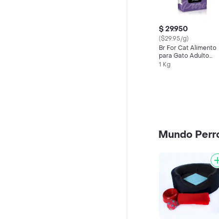
$ 29.950
($29.95/g)
Br For Cat Alimento
para Gato Adulto
Castrado Sabor Poll
1 Kg
Mundo Perr