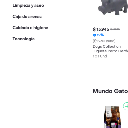
Limpieza y aseo
Caja de arenas
Cuidado e higiene
$ 13.945
$ 15.950
12%
Tecnología
($13950/und)
Dogs Collection
Juguete Perro Cerd
Goma 4 8 x 9 x 14 cm
1 x 1 Und
Mundo Gato