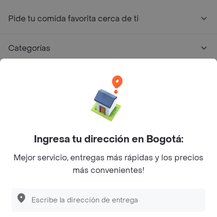
Pide tu comida favorita cerca de ti
Categorías
Únete a Rappi
Sobre Rappi
Facebook
Twitter
Instagram
Ingresa tu dirección en Bogotá:
Mejor servicio, entregas más rápidas y los precios
©
2026
Rappi Inc. All rights reserved.
más convenientes!
Rappi S.A.S. --- NIT 900.843.898-9 --- Calle 63 # 16A-02