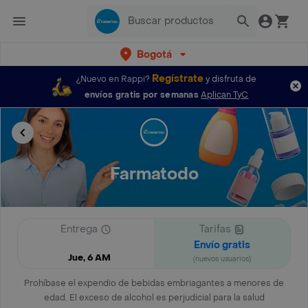
Bogotá
Regístrate
¿Nuevo en Rappi?
y disfruta de
envíos gratis por semanas
Aplican TyC
Farmatodo
Entrega
Tarifas
Envío gratis
Jue, 6 AM
(nuevos usuarios)
Prohíbase el expendio de bebidas embriagantes a menores de
edad. El exceso de alcohol es perjudicial para la salud