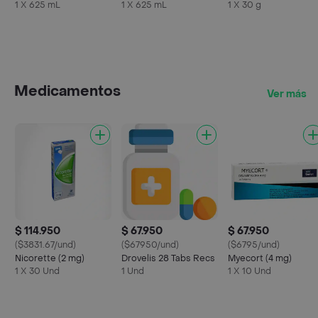
Maracuyá
Azul
Natural
1 X 625 mL
1 X 625 mL
1 X 30 g
Medicamentos
Ver más
$ 114.950
$ 67.950
$ 67.950
($3831.67/und)
($67950/und)
($6795/und)
Nicorette (2 mg)
Drovelis 28 Tabs Recs
Myecort (4 mg)
1 X 30 Und
1 Und
1 X 10 Und