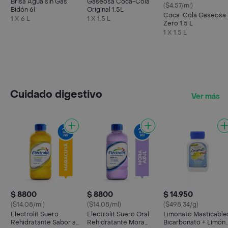
Brisa Agua sin Gas
Gaseosa Coca-Cola
($4.57/ml)
Bidón 6l
Original 1.5L
Coca-Cola Gaseosa
1 X 6 L
1 X 1.5 L
Zero 1.5 L
1 X 1.5 L
Cuidado digestivo
Ver más
$ 8800
$ 8800
$ 14.950
($14.08/ml)
($14.08/ml)
($498.34/g)
Electrolit Suero
Electrolit Suero Oral
Limonato Masticable
Rehidratante Sabor a
Rehidratante Mora
Bicarbonato + Limón