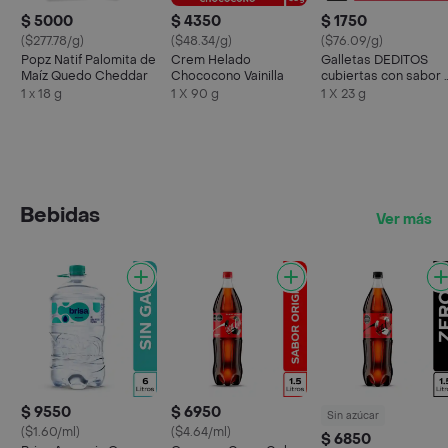
$ 5000
$ 4350
$ 1750
($277.78/g)
($48.34/g)
($76.09/g)
Popz Natif Palomita de
Crem Helado
Galletas DEDITOS
Maíz Quedo Cheddar
Chococono Vainilla
cubiertas con sabor 
chocolate x 23g
1 x 18 g
1 X 90 g
1 X 23 g
Bebidas
Ver más
$ 9550
$ 6950
Sin azúcar
($1.60/ml)
($4.64/ml)
$ 6850