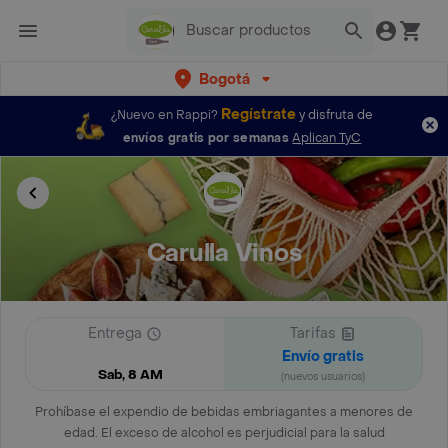
Bogotá
Regístrate
¿Nuevo en Rappi?
y disfruta de
envíos gratis por semanas
Aplican TyC
Carulla Vinos
Entrega
Tarifas
Envío gratis
Sab, 8 AM
(nuevos usuarios)
Prohíbase el expendio de bebidas embriagantes a menores de
edad. El exceso de alcohol es perjudicial para la salud