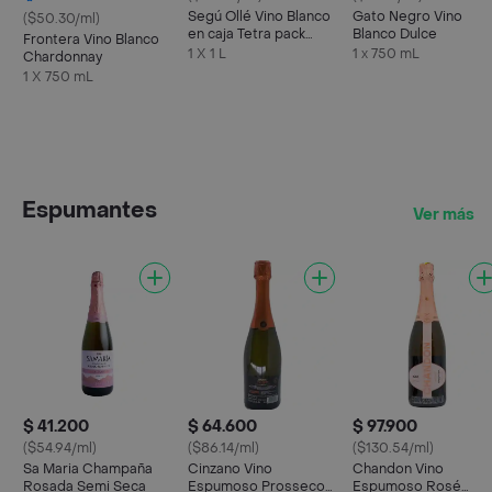
Segú Ollé Vino Blanco
Gato Negro Vino
($50.30/ml)
en caja Tetra pack
Blanco Dulce
Frontera Vino Blanco
1000 ml
1 X 1 L
1 x 750 mL
Chardonnay
1 X 750 mL
Espumantes
Ver más
$ 41.200
$ 64.600
$ 97.900
($54.94/ml)
($86.14/ml)
($130.54/ml)
Sa Maria Champaña
Cinzano Vino
Chandon Vino
Rosada Semi Seca
Espumoso Prosseco
Espumoso Rosé