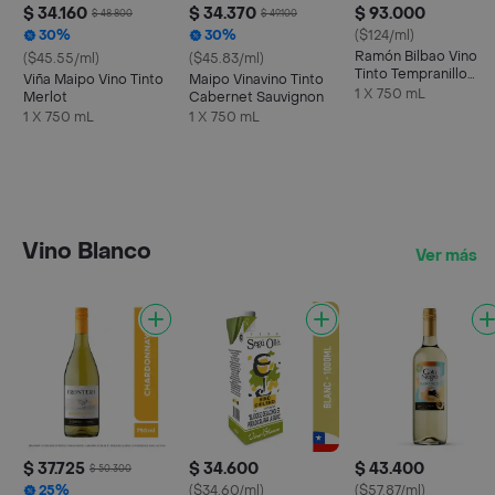
$ 34.160
$ 34.370
$ 93.000
$ 48.800
$ 49.100
30%
30%
($124/ml)
Ramón Bilbao Vino
($45.55/ml)
($45.83/ml)
Tinto Tempranillo
Viña Maipo Vino Tinto
Maipo Vinavino Tinto
Crianza 750 ml
1 X 750 mL
Merlot
Cabernet Sauvignon
1 X 750 mL
1 X 750 mL
Vino Blanco
Ver más
$ 37.725
$ 34.600
$ 43.400
$ 50.300
25%
($34.60/ml)
($57.87/ml)