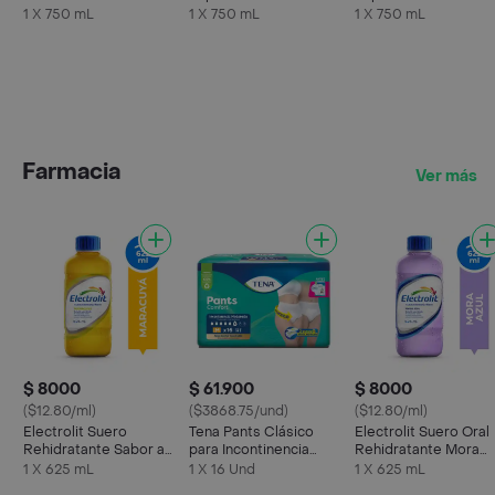
Pro Spritz
Botella 750 ml
1 X 750 mL
1 X 750 mL
1 X 750 mL
Farmacia
Ver más
$ 8000
$ 61.900
$ 8000
($12.80/ml)
($3868.75/und)
($12.80/ml)
Electrolit Suero
Tena Pants Clásico
Electrolit Suero Oral
Rehidratante Sabor a
para Incontinencia
Rehidratante Mora
Maracuyá
Moderada Talla M
Azul
1 X 625 mL
1 X 16 Und
1 X 625 mL