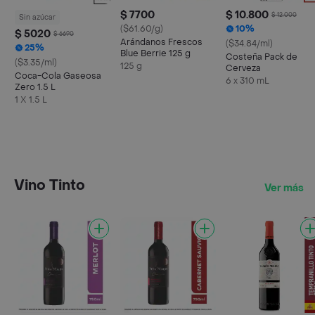
$ 7700
$ 10.800
$ 12.000
Sin azúcar
($61.60/g)
10%
$ 5020
$ 6690
Arándanos Frescos
($34.84/ml)
25%
Blue Berrie 125 g
Costeña Pack de
($3.35/ml)
125 g
Cerveza
Coca-Cola Gaseosa
6 x 310 mL
Zero 1.5 L
1 X 1.5 L
Vino Tinto
Ver más