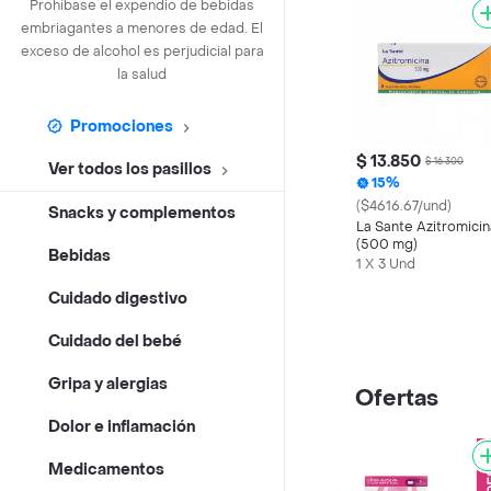
Prohíbase el expendio de bebidas
embriagantes a menores de edad. El
exceso de alcohol es perjudicial para
la salud
Promociones
$ 13.850
$ 16.300
Ver todos los pasillos
15%
($4616.67/und)
Snacks y complementos
La Sante Azitromicin
(500 mg)
Bebidas
1 X 3 Und
Cuidado digestivo
Cuidado del bebé
Gripa y alergias
Ofertas
Dolor e inflamación
Medicamentos