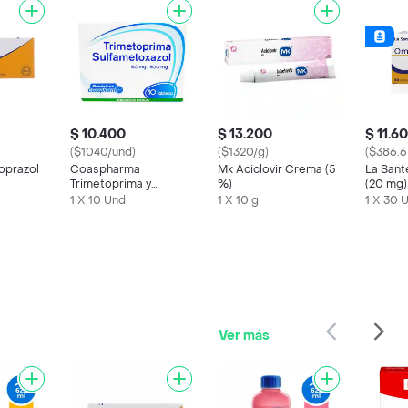
$ 10.400
$ 13.200
$ 11.6
($1040/und)
($1320/g)
($386.6
oprazol
Coaspharma
Mk Aciclovir Crema (5
La San
Trimetoprima y
%)
(20 mg)
Sulfametoxazol (160
1 X 10 Und
1 X 10 g
1 X 30 
mg / 800 mg)
Ver más