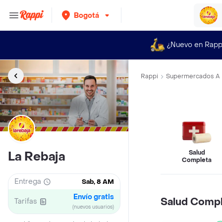
Bogotá
¿Nuevo en Rapp
Rappi
Supermercados A 
Salud
La Rebaja
Completa
Entrega
Sab, 8 AM
Envío gratis
Salud Comp
Tarifas
(nuevos usuarios)