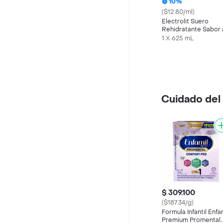
10%
($12.80/ml)
Electrolit Suero
Rehidratante Sabor 
Maracuyá
1 X 625 mL
Cuidado del
$ 309.100
($187.34/g)
Formula Infantil Enfa
Premium Promental