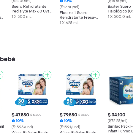
($22.40/ml)
10%
($14.60/ml)
Suero Rehidratante
Baxter Suero
($12.80/ml)
Pedialyte Max 60 Uva
Fisiológico (
Electrolit Suero
Frasco 500 mL
mL
1 X 500 mL
1 X 500.0 mL
a
Rehidratante Fresa-
Kiwi
1 X 625 mL
 bebé
$ 47.850
$ 79.550
$ 34.100
$ 53.200
$ 88.400
10%
10%
($72.25/ml)
mil
Similac Pack 
($1595/und)
($1591/und)
Infantil 5hmo 
Winny Pañales Pants
Winny Pañales Pants