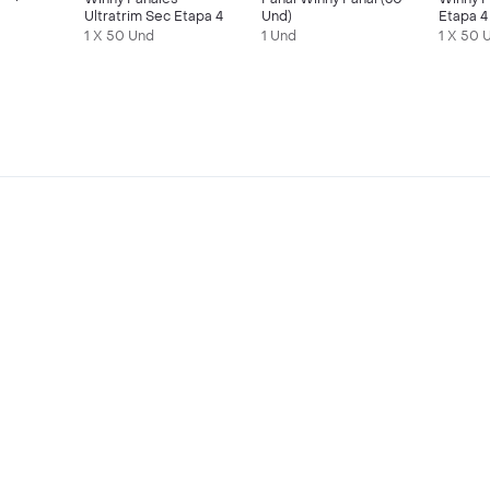
Ultratrim Sec Etapa 4
Und)
Etapa 4
1 X 50 Und
1 Und
1 X 50 