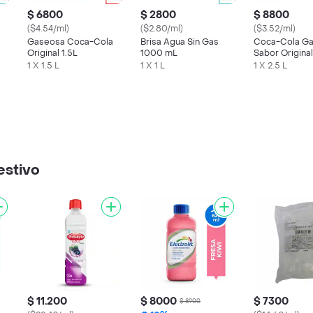
$ 6800
$ 2800
$ 8800
($4.54/ml)
($2.80/ml)
($3.52/ml)
Gaseosa Coca-Cola
Brisa Agua Sin Gas
Coca-Cola G
Original 1.5L
1000 mL
Sabor Original
1 X 1.5 L
1 X 1 L
1 X 2.5 L
estivo
$ 11.200
$ 8000
$ 7300
$ 8900