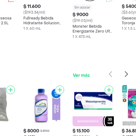
$ 11.600
$ 540
Sin azúcar
($193.34/ml)
($3.60/
$ 9000
aseosa
Fullready Bebida
Gaseos
($19.03/ml)
 2.5L
Hidratante Solucion
Toronja 
Monster Bebida
Para El Guayuabo 60
1 X 60 mL
1 X 1.5 L
Energizante Zero Ultra
Ml
473 mL
1 X 473 mL
Ver más
$ 8000
$ 15.100
$ 36.8
$ 8900