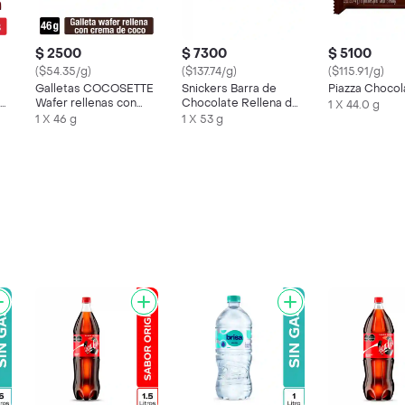
$ 2500
$ 7300
$ 5100
($54.35/g)
($137.74/g)
($115.91/g)
Galletas COCOSETTE
Snickers Barra de
Piazza Chocol
 a
Wafer rellenas con
Chocolate Rellena de
1 X 44.0 g
crema de coco x 46g
Caramelo
1 X 46 g
1 X 53 g