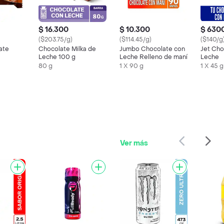
$ 16.300
$ 10.300
$ 630
($203.75/g)
($114.45/g)
($140/g
ate
Chocolate Milka de
Jumbo Chocolate con
Jet Cho
Leche 100 g
Leche Relleno de maní
Leche
80 g
1 X 90 g
1 X 45 g
Ver más