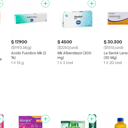
$ 17.900
$ 4500
$ 30.300
($1193.34/g)
($2250/und)
($1515/und)
Acido Fusidico Mk (2
Mk Albendazol (200
La Santé Lans
%)
mg)
(30 Mg)
a
1 X 15 g
1 X 2 Und
1 X 20 Und