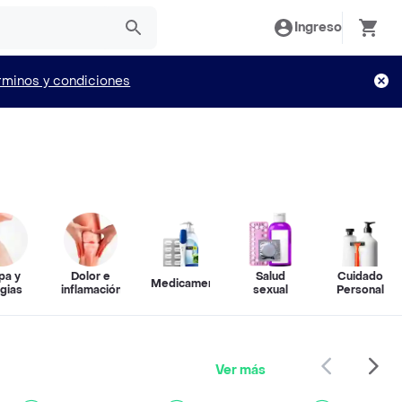
Ingreso
rminos y condiciones
pa y
Dolor e
Salud
Cuidado
Medicamentos
rgias
inflamación
sexual
Personal
Ver más