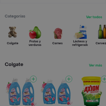
Categorías
Ver todos
Frutas y
Lácteos y
Colgate
Carnes
Cervez
verduras
refrigerados
Colgate
Ver más