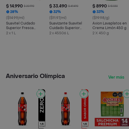
$ 14.990
$ 33.490
$ 8990
$ 20.990
$ 49.490
$ 13.550
28%
32%
33%
($14.99/ml)
($11.97/ml)
($19.98/g)
Suavitel Cuidado
Suavizante Suavitel
Axion Lavaplatos en
Superior Fresca
Cuidado Superior
Crema Limón 450 g
Primavera 1L x 2
Fresca Primavera 2 x
2 x 1 L
2 x 45506 L
2 X 450 g
2.8 L
Aniversario Olímpica
Ver más