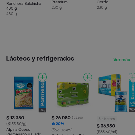
Premium
Cerdo
Ranchera Salchicha
230 g
230 g
480 g
480 g
Lácteos y refrigerados
Ver más
$ 13.350
$ 26.080
$ 32.600
Sin lactosa
($133.50/g)
20%
$ 36.950
Alpina Queso
($26.08/ml)
($33.60/ml)
Parmesano Rallado