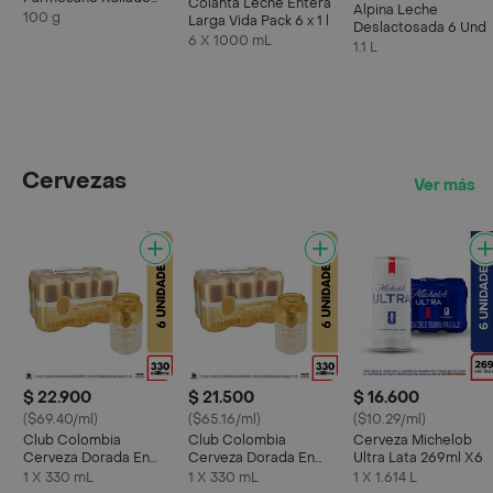
Colanta Leche Entera
Alpina Leche
100 g
100 g
Larga Vida Pack 6 x 1 l
Deslactosada 6 Und
6 X 1000 mL
1.1 L
Cervezas
Ver más
$ 22.900
$ 21.500
$ 16.600
($69.40/ml)
($65.16/ml)
($10.29/ml)
Club Colombia
Club Colombia
Cerveza Michelob
Cerveza Dorada En
Cerveza Dorada En
Ultra Lata 269ml X6
Lata 330 ML X6 Unds
Lata 330 ML X6 Unds
1 X 330 mL
1 X 330 mL
1 X 1.614 L