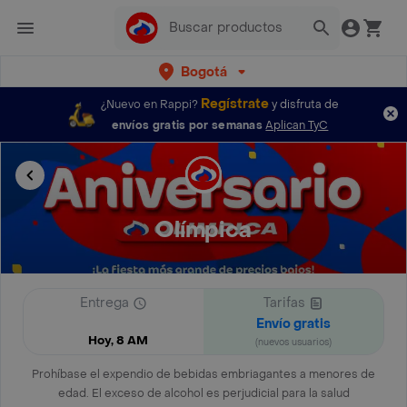
Bogotá
Regístrate
¿Nuevo en Rappi?
y disfruta de
envíos gratis por semanas
Aplican TyC
Olímpica
Entrega
Tarifas
Envío gratis
Hoy, 8 AM
(nuevos usuarios)
Prohíbase el expendio de bebidas embriagantes a menores de
edad. El exceso de alcohol es perjudicial para la salud