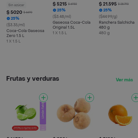
$ 5215
$ 21.595
$ 6950
$ 28.790
Sin azúcar
25%
25%
$ 5020
$ 6690
($3.48/ml)
($44.99/g)
25%
Gaseosa Coca-Cola
Ranchera Salchicha
($3.35/ml)
Original 1.5L
480 g
Coca-Cola Gaseosa
1 X 1.5 L
480 g
Zero 1.5 L
1 X 1.5 L
Frutas y verduras
Ver más