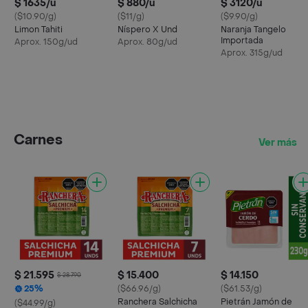
$ 1635/u
$ 880/u
$ 3120/u
($10.90/g)
($11/g)
($9.90/g)
Limon Tahiti
Níspero X Und
Naranja Tangelo
Importada
Aprox. 150g/ud
Aprox. 80g/ud
Aprox. 315g/ud
Carnes
Ver más
$ 21.595
$ 15.400
$ 14.150
$ 28.790
25%
($66.96/g)
($61.53/g)
Ranchera Salchicha
Pietrán Jamón de
($44.99/g)