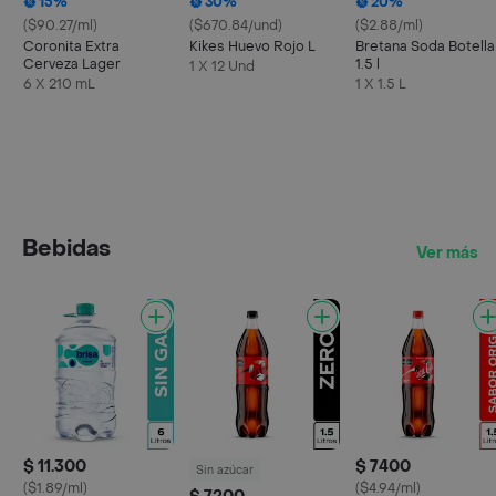
15%
30%
20%
($90.27/ml)
($670.84/und)
($2.88/ml)
Coronita Extra
Kikes Huevo Rojo L
Bretana Soda Botella
Cerveza Lager
1.5 l
1 X 12 Und
6 X 210 mL
1 X 1.5 L
Bebidas
Ver más
$ 11.300
$ 7400
Sin azúcar
($1.89/ml)
($4.94/ml)