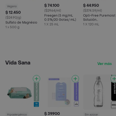
$ 74.100
$ 44.950
Vegano
($2964/ml)
($374.59/ml)
$ 12.450
Freegen (5 mg/mL
Opti-Free Puremoist
($24.90/g)
0.5%/20 Gotas/ mL)
Solución
Sulfato de Magnésio
Desinfectante
1 X 25 mL
1 X 120 mL
1 x 500 g
Multipropósito
Vida Sana
Ver más
$ 39.900
Hipoalergénico
Sin azúcar