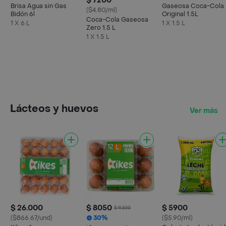
$ 7200
Brisa Agua sin Gas
Gaseosa Coca-Cola
($4.80/ml)
Bidón 6l
Original 1.5L
Coca-Cola Gaseosa
1 X 6 L
1 X 1.5 L
Zero 1.5 L
1 X 1.5 L
Lácteos y huevos
Ver más
$ 26.000
$ 8050
$ 5900
$ 11.500
($866.67/und)
30%
($5.90/ml)