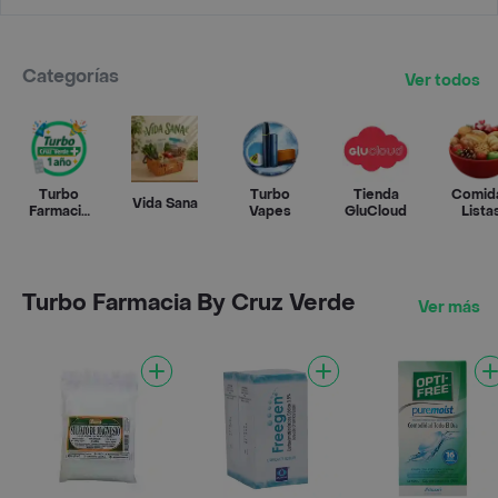
Categorías
Ver todos
Turbo
Turbo
Tienda
Comid
Vida Sana
Farmacia
Vapes
GluCloud
Lista
By Cruz
Verde
Turbo Farmacia By Cruz Verde
Ver más