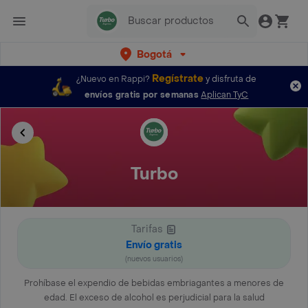
Bogotá
Regístrate
¿Nuevo en Rappi?
y disfruta de
envíos gratis por semanas
Aplican TyC
Turbo
Tarifas
Envío gratis
(nuevos usuarios)
Prohíbase el expendio de bebidas embriagantes a menores de
edad. El exceso de alcohol es perjudicial para la salud