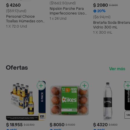
($1662.50/und)
$ 4260
$ 2080
$ 2600
Nipskin Parche Para
($59.17/und)
20%
Imperfecciones Uso
Personal Choice
($6.94/ml)
de Día
1 x 24 Und
Toallas Húmedas con
Bretaña Soda Bretan
Aloe Vera
1 X 72.0 Und
Vidrio 300 mL
1 X 300 mL
Ofertas
Ver más
$ 18.955
$ 8050
$ 4320
$ 22.300
$ 11.500
$ 5400