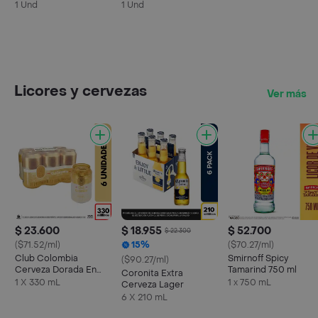
1 Und
1 Und
Licores y cervezas
Ver más
$ 23.600
$ 18.955
$ 52.700
$ 22.300
($71.52/ml)
15%
($70.27/ml)
Club Colombia
Smirnoff Spicy
($90.27/ml)
Cerveza Dorada En
Tamarind 750 ml
Coronita Extra
Lata 330 ML X6 Unds
1 X 330 mL
1 x 750 mL
Cerveza Lager
6 X 210 mL