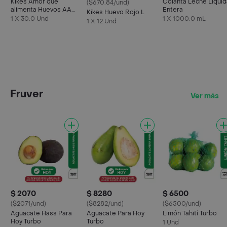
Kikes Amor que
Colanta Leche Líquid
($670.84/und)
alimenta Huevos AA
Entera
Kikes Huevo Rojo L
Rojos L
1 X 30.0 Und
1 X 1000.0 mL
1 X 12 Und
Fruver
Ver más
$ 2070
$ 8280
$ 6500
($2071/und)
($8282/und)
($6500/und)
Aguacate Hass Para
Aguacate Para Hoy
Limón Tahití Turbo
Hoy Turbo
Turbo
1 Und