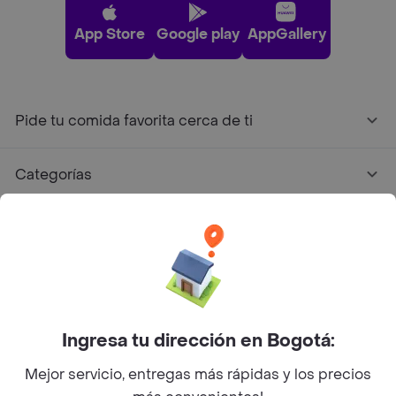
App Store
Google play
AppGallery
Pide tu comida favorita cerca de ti
Categorías
Únete a Rappi
Sobre Rappi
Facebook
Twitter
Instagram
Ingresa tu dirección en Bogotá:
Mejor servicio, entregas más rápidas y los precios
©
2026
Rappi Inc. All rights reserved.