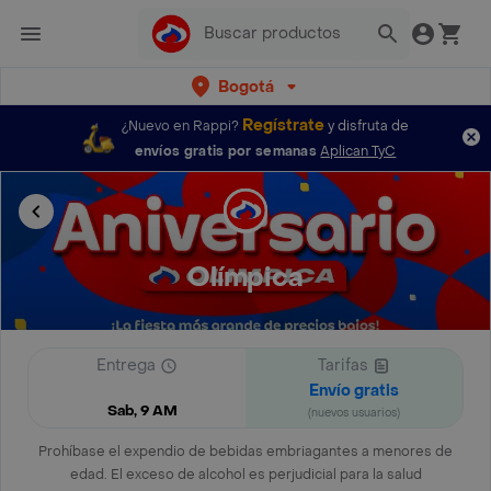
Bogotá
Regístrate
¿Nuevo en Rappi?
y disfruta de
envíos gratis por semanas
Aplican TyC
Olímpica
Entrega
Tarifas
Envío gratis
Sab, 9 AM
(nuevos usuarios)
Prohíbase el expendio de bebidas embriagantes a menores de
edad. El exceso de alcohol es perjudicial para la salud