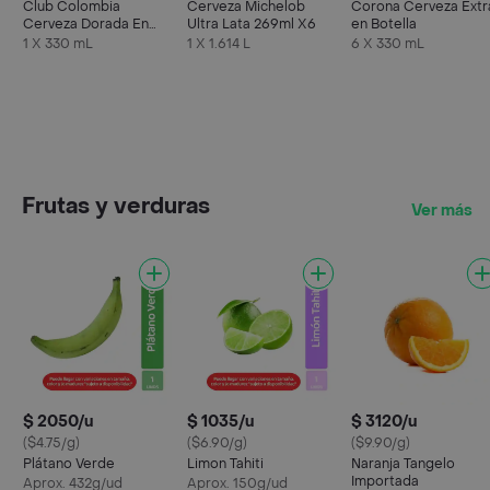
Club Colombia
Cerveza Michelob
Corona Cerveza Extr
Cerveza Dorada En
Ultra Lata 269ml X6
en Botella
Lata 330 ML X6 Unds
1 X 330 mL
1 X 1.614 L
6 X 330 mL
Frutas y verduras
Ver más
$ 2050/u
$ 1035/u
$ 3120/u
($4.75/g)
($6.90/g)
($9.90/g)
Plátano Verde
Limon Tahiti
Naranja Tangelo
Importada
Aprox. 432g/ud
Aprox. 150g/ud