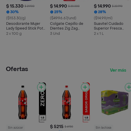
$ 15.330
$ 14.990
$ 14.990
$ 21.900
$ 20.000
$ 20.990
30%
25%
28%
($153.30/g)
($4996.67/und)
($14.99/ml)
Desodorante Mujer
Colgate Cepillo de
Suavitel Cuidado
Lady Speed Stick Pote
Dientes Zig Zag
Superior Fresca
24/7 Talc 100 g x 2 Und
Carbón Suave
Primavera 1L x 2
2 x 100 g
3 Und
2 x 1 L
Ofertas
Ver más
$ 5215
$ 6950
Sin azúcar
Sin lactosa