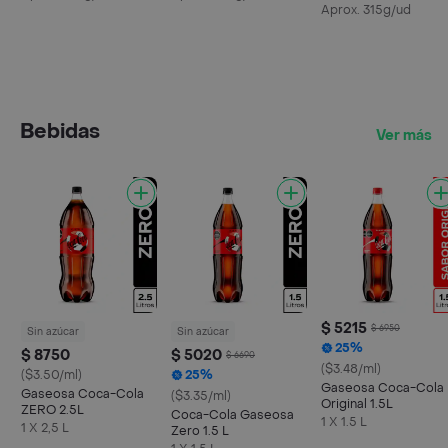
Aprox. 315g/ud
Bebidas
Ver más
$ 5215
$ 6950
Sin azúcar
Sin azúcar
25%
$ 8750
$ 5020
$ 6690
($3.48/ml)
($3.50/ml)
25%
Gaseosa Coca-Cola
Gaseosa Coca-Cola
($3.35/ml)
Original 1.5L
ZERO 2.5L
Coca-Cola Gaseosa
1 X 1.5 L
1 X 2,5 L
Zero 1.5 L