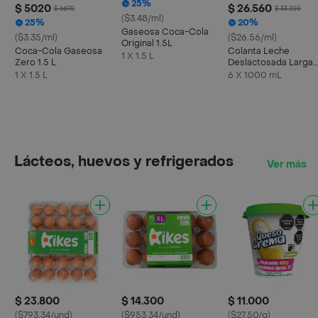
25%
$ 5020
$ 26.560
$ 6690
$ 33.200
($3.48/ml)
25%
20%
Gaseosa Coca-Cola
($3.35/ml)
($26.56/ml)
Original 1.5L
Coca-Cola Gaseosa
Colanta Leche
1 X 1.5 L
Zero 1.5 L
Deslactosada Larga
Vida
1 X 1.5 L
6 X 1000 mL
Lácteos, huevos y refrigerados
Ver más
$ 23.800
$ 14.300
$ 11.000
($793.34/und)
($953.34/und)
($27.50/g)