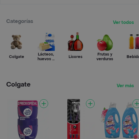
Categorías
Ver todos
Lácteos,
Frutas y
Colgate
Licores
Bebid
huevos y
verduras
refrigerados
Colgate
Ver más