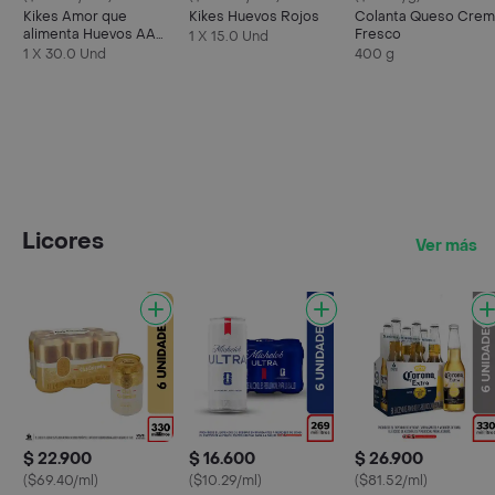
Kikes Amor que
Kikes Huevos Rojos
Colanta Queso Crem
alimenta Huevos AA
Fresco
1 X 15.0 Und
Rojos L
1 X 30.0 Und
400 g
Licores
Ver más
$ 22.900
$ 16.600
$ 26.900
($69.40/ml)
($10.29/ml)
($81.52/ml)