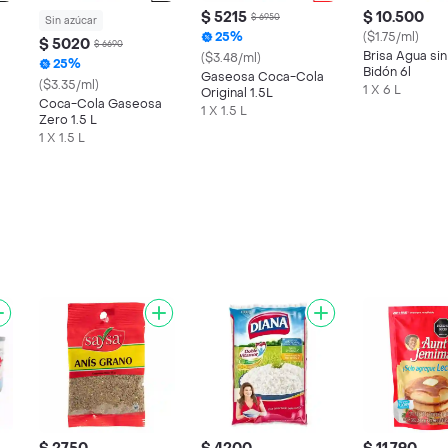
$ 5215
$ 10.500
$ 6950
Sin azúcar
25%
($1.75/ml)
$ 5020
$ 6690
Brisa Agua si
($3.48/ml)
25%
Bidón 6l
Gaseosa Coca-Cola
($3.35/ml)
1 X 6 L
Original 1.5L
Coca-Cola Gaseosa
1 X 1.5 L
Zero 1.5 L
1 X 1.5 L