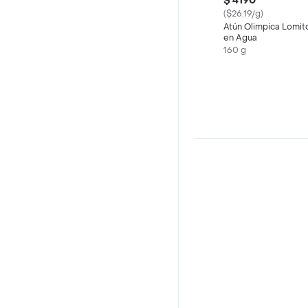
$ 4190
($26.19/g)
Atún Olimpica Lomit
en Agua
160 g