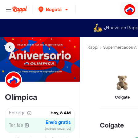
Bogotá
¿Nuevo en Rapp
Rappi
Supermercados A 
Olímpica
Colgate
Entrega
Hoy, 8 AM
Envío gratis
Colgate
Tarifas
(nuevos usuarios)