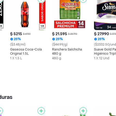
$ 5215
$ 21.595
$ 27.990
$ 6950
$ 28.790
$ 37.
25%
25%
25%
($3.48/ml)
($44.99/g)
($2332.50/und
Gaseosa Coca-Cola
Ranchera Salchicha
Suave Gold P
Original 1.5L
480 g
Higiénico Trip
1 X 1.5 L
480 g
1 X 12 Und
duras