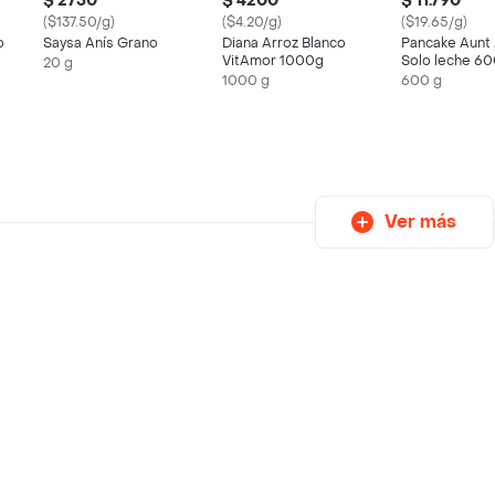
$ 2750
$ 4200
$ 11.790
($137.50/g)
($4.20/g)
($19.65/g)
o
Saysa Anís Grano
Diana Arroz Blanco
Pancake Aunt
VitAmor 1000g
Solo leche 6
20 g
1000 g
600 g
Ver más