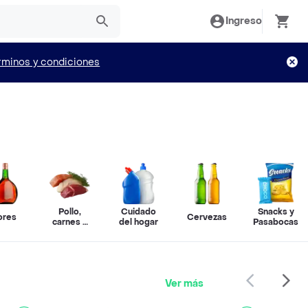
Ingreso
rminos y condiciones
Pollo,
Cuidado
Snacks y
ores
Cervezas
carnes y
del hogar
Pasabocas
pescado
Ver más