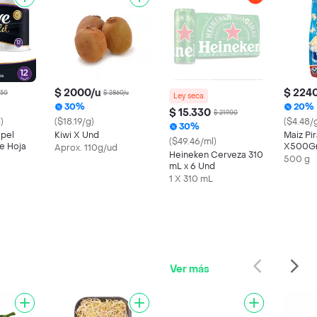
$ 2000/u
$ 224
550
$ 2860/u
Ley seca
30%
20%
$ 15.330
$ 21.900
)
($18.19/g)
($4.48/
30%
apel
Kiwi X Und
Maiz Pi
($49.46/ml)
le Hoja
X500G
Aprox. 110g/ud
Heineken Cerveza 310
500 g
mL x 6 Und
1 X 310 mL
Ver más