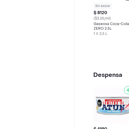
Sin azúcar
$ 8120
($3.25/ml)
Gaseosa Coca-Cola
ZERO 2.5L
1 X 2,5 L
Despensa