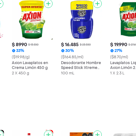
$ 8990
$ 16.485
$ 19.990
$ 13.550
$ 23.550
$ 27.
33%
30%
27%
($19.98/g)
($164.85/ml)
($8.70/ml)
Axion Lavaplatos en
Desodorante Hombre
Lavaplatos Li
Crema Limón 450 g
Speed Stick Xtreme
Axion Limón 2.
Night Pote 100g x2
2 X 450 g
100 mL
1 X 2.3 L