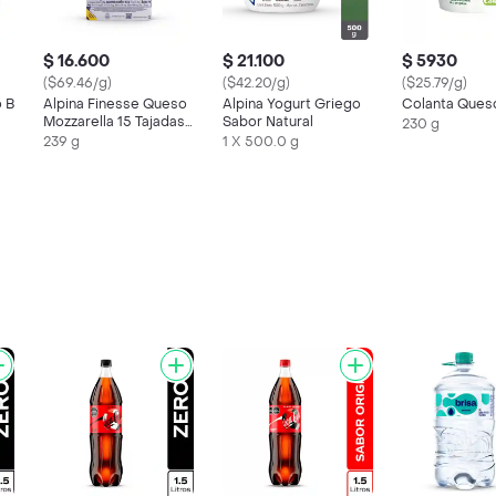
$ 16.600
$ 21.100
$ 5930
($69.46/g)
($42.20/g)
($25.79/g)
o B
Alpina Finesse Queso
Alpina Yogurt Griego
Colanta Ques
Mozzarella 15 Tajadas
Sabor Natural
230 g
239 g
239 g
1 X 500.0 g