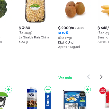
$ 3180
$ 2000/u
$ 645/
$ 2860/u
($6.36/g)
30%
($3.40/
o
La Giralda Raíz China
Banano
($18.19/g)
ud
500 g
Aprox. 
Kiwi X Und
Aprox. 110g/ud
Ver más