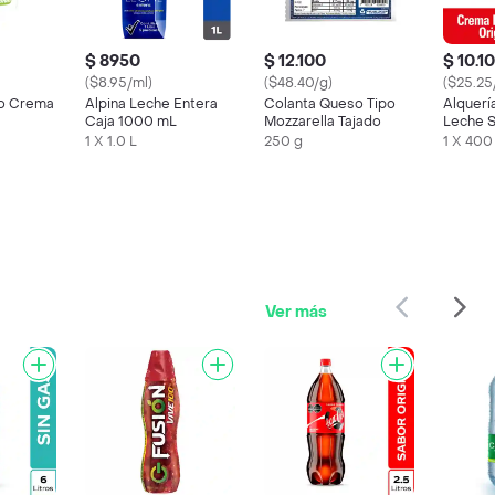
$ 8950
$ 12.100
$ 10.1
($8.95/ml)
($48.40/g)
($25.25
o Crema
Alpina Leche Entera
Colanta Queso Tipo
Alquerí
Caja 1000 mL
Mozzarella Tajado
Leche 
1 X 1.0 L
250 g
1 X 400
Ver más