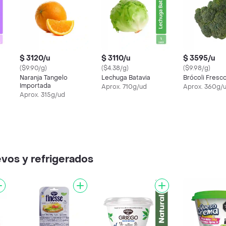
$ 3120/u
$ 3110/u
$ 3595/u
($9.90/g)
($4.38/g)
($9.98/g)
Naranja Tangelo
Lechuga Batavia
Brócoli Fresc
Importada
Aprox. 710g/ud
Aprox. 360g/
Aprox. 315g/ud
vos y refrigerados