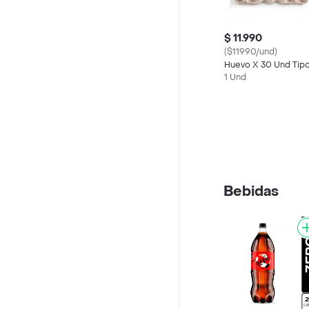
$ 11.990
($11990/und)
Huevo X 30 Und Tip
1 Und
Bebidas