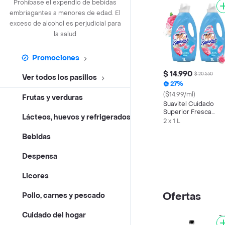
Prohíbase el expendio de bebidas
embriagantes a menores de edad. El
exceso de alcohol es perjudicial para
la salud
Promociones
$ 14.990
$ 20.550
Ver todos los pasillos
27%
($14.99/ml)
Frutas y verduras
Suavitel Cuidado
Superior Fresca
Lácteos, huevos y refrigerados
Primavera 1L x 2
2 x 1 L
Bebidas
Despensa
Licores
Ofertas
Pollo, carnes y pescado
Cuidado del hogar