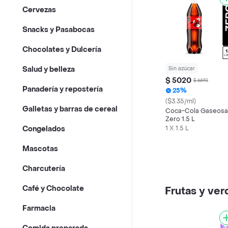
Cervezas
Snacks y Pasabocas
Chocolates y Dulcería
Salud y belleza
Sin azúcar
$ 5020
$ 6690
Panadería y repostería
25%
($3.35/ml)
Galletas y barras de cereal
Coca-Cola Gaseosa
Zero 1.5 L
1 X 1.5 L
Congelados
Mascotas
Charcutería
Café y Chocolate
Frutas y ver
Farmacia