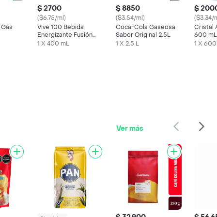
$ 2700
$ 8850
$ 200
($6.75/ml)
($3.54/ml)
($3.34/
n Gas
Vive 100 Bebida
Coca-Cola Gaseosa
Cristal
Energizante Fusión
Sabor Original 2.5L
600 mL
Sabor Frutos Rojos
1 X 400 mL
1 X 2.5 L
1 X 600
Ver más