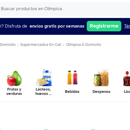
Registrarme
i?
Disfruta de
envíos gratis por semanas
Té
Domicilio
Supermercados En Cali
Olímpica A Domicilio
Frutas y
Lácteos,
Bebidas
Despensa
Lic
verduras
huevos y
refrigerados