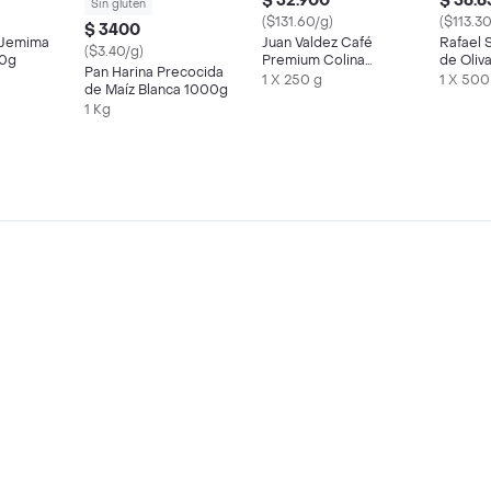
$ 32.900
$ 56.6
Sin gluten
($131.60/g)
($113.30
$ 3400
 Jemima
Juan Valdez Café
Rafael 
($3.40/g)
00g
Premium Colina
de Oliv
Pan Harina Precocida
Tostado y Molido
1 X 250 g
1 X 500
de Maíz Blanca 1000g
1 Kg