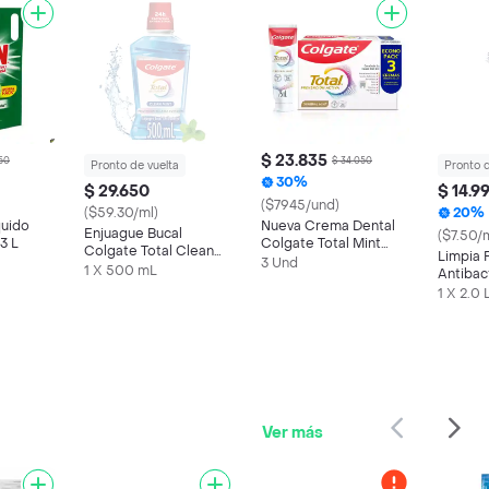
$ 23.835
650
$ 34.050
Pronto de vuelta
Pronto d
30%
$ 29.650
$ 14.9
($7945/und)
($59.30/ml)
20%
quido
Nueva Crema Dental
Enjuague Bucal
($7.50/
3 L
Colgate Total Mint
Colgate Total Clean
Limpia 
Prevención 3 x 75 mL
3 Und
Mint 500 mL
1 X 500 mL
Antibac
2 L
1 X 2.0 
Ver más