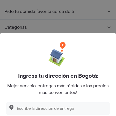
Pide tu comida favorita cerca de ti
Categorías
Únete a Rappi
Sobre Rappi
Facebook
Twitter
Instagram
Ingresa tu dirección en Bogotá:
Mejor servicio, entregas más rápidas y los precios
©
2026
Rappi Inc. All rights reserved.
más convenientes!
Rappi S.A.S. --- NIT 900.843.898-9 --- Calle 63 # 16A-02