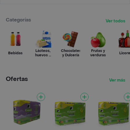
Categorías
Ver todos
Lácteos,
Chocolates
Frutas y
Bebidas
Licor
huevos y
y Dulcería
verduras
refrigerados
Ofertas
Ver más