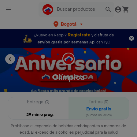
Bogotá
Regístrate
¿Nuevo en Rappi?
y disfruta de
envíos gratis por semanas
Aplican TyC
Olímpica
Entrega
Tarifas
Envío gratis
29 min o prog.
(nuevos usuarios)
Prohíbase el expendio de bebidas embriagantes a menores de
edad. El exceso de alcohol es perjudicial para la salud