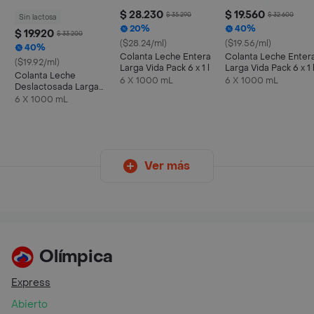
$ 28.230
$ 19.560
$ 35.290
$ 32.600
Sin lactosa
20%
40%
$ 19.920
$ 33.200
($28.24/ml)
($19.56/ml)
40%
Colanta Leche Entera
Colanta Leche Enter
($19.92/ml)
Larga Vida Pack 6 x 1 l
Larga Vida Pack 6 x 1 
Colanta Leche
6 X 1000 mL
6 X 1000 mL
Deslactosada Larga
Vida
6 X 1000 mL
Ver más
Olímpica
Express
Abierto