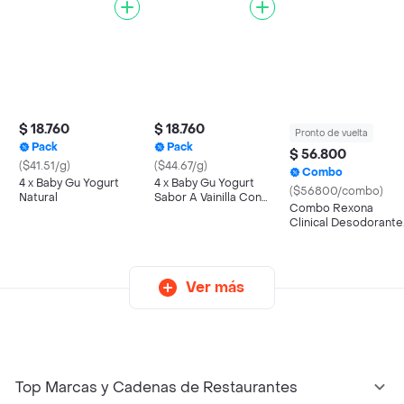
$ 18.760
$ 18.760
Pronto de vuelta
Pack
Pack
$ 56.800
($41.51/g)
($44.67/g)
Combo
4 x Baby Gu Yogurt
4 x Baby Gu Yogurt
($56800/combo)
Natural
Sabor A Vainilla Con
Combo Rexona
Cereal
Clinical Desodorante
Mujer Aerosol y
Crema
Ver más
Top Marcas y Cadenas de Restaurantes