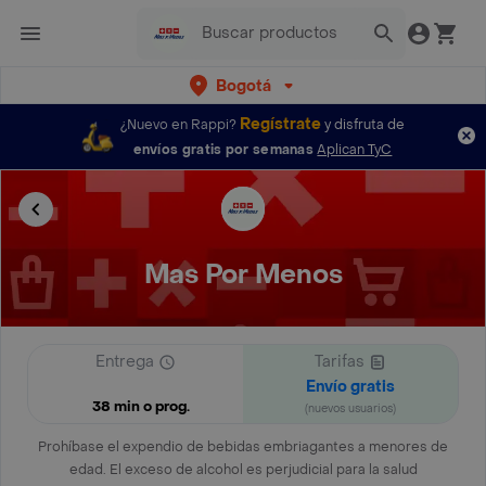
Bogotá
Regístrate
¿Nuevo en Rappi?
y disfruta de
envíos gratis por semanas
Aplican TyC
Mas Por Menos
Entrega
Tarifas
Envío gratis
38 min o prog.
(nuevos usuarios)
Prohíbase el expendio de bebidas embriagantes a menores de
edad. El exceso de alcohol es perjudicial para la salud