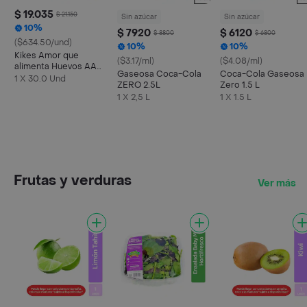
$ 19.035
$ 21.150
Sin azúcar
Sin azúcar
10%
$ 7920
$ 6120
$ 8800
$ 6800
($634.50/und)
10%
10%
Kikes Amor que
($3.17/ml)
($4.08/ml)
alimenta Huevos AA
Gaseosa Coca-Cola
Coca-Cola Gaseosa
Rojos L
1 X 30.0 Und
ZERO 2.5L
Zero 1.5 L
1 X 2,5 L
1 X 1.5 L
Frutas y verduras
Ver más