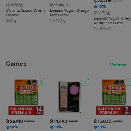
$ 24.705
$ 27.450
($24.75/g)
($35.44/g)
10%
Colanta Queso Crema
Dejamu Yogurt Griego
($24.71/g)
Fresco
Con Coco
Dejamu Yogurt Grieg
400 g
1 X 160 g
Natural sin Dulce
1 X 1000 g
Carnes
Ver más
$ 26.910
$ 14.490
$ 15.030
$ 29.900
$ 16.100
$ 16.700
10%
10%
10%