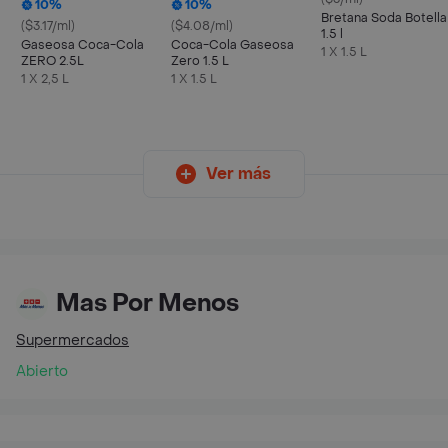
10%
10%
Bretana Soda Botella
($3.17/ml)
($4.08/ml)
1.5 l
Gaseosa Coca-Cola
Coca-Cola Gaseosa
1 X 1.5 L
ZERO 2.5L
Zero 1.5 L
1 X 2,5 L
1 X 1.5 L
Ver más
Mas Por Menos
Supermercados
Abierto