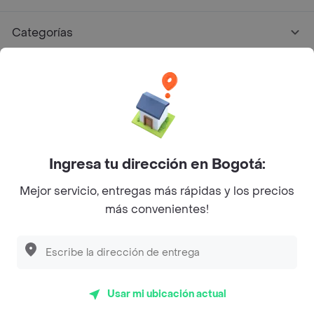
Categorías
Únete a Rappi
Sobre Rappi
Facebook
Twitter
Instagram
Ingresa tu dirección en Bogotá:
Mejor servicio, entregas más rápidas y los precios
©
2026
Rappi Inc. All rights reserved.
más convenientes!
Rappi S.A.S. --- NIT 900.843.898-9 --- Calle 63 # 16A-02
Bogotá D.C. --- notificacionesrappi@rappi.com
Usar mi ubicación actual