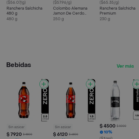
($56.07/g)
($57.96/g)
($65.35/g)
Ranchera Salchicha
Colombo Alemana
Ranchera Salchicha
480 g
Jamon De Cerdo
Premium
Dulce
480 g
250 g
230 g
Bebidas
Ver más
$ 4500
$ 5000
Sin azúcar
Sin azúcar
10%
$ 7920
$ 6120
$ 8800
$ 6800
($3/ml)