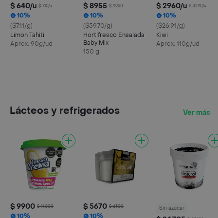
$ 640/u
$ 8955
$ 2960/u
$ 710/u
$ 9950
$ 3290/u
10%
10%
10%
($7.11/g)
($59.70/g)
($26.91/g)
Limon Tahiti
Hortifresco Ensalada
Kiwi
Baby Mix
Aprox. 90g/ud
Aprox. 110g/ud
150 g
Lácteos y refrigerados
Ver más
$ 9900
$ 5670
$ 11.000
$ 6300
Sin azúcar
10%
10%