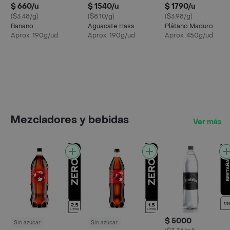
$ 660/u
$ 1540/u
$ 1790/u
($3.48/g)
($8.10/g)
($3.98/g)
Banano
Aguacate Hass
Plátano Maduro
Aprox. 190g/ud
Aprox. 190g/ud
Aprox. 450g/ud
Mezcladores y bebidas
Ver más
$ 5000
Sin azúcar
Sin azúcar