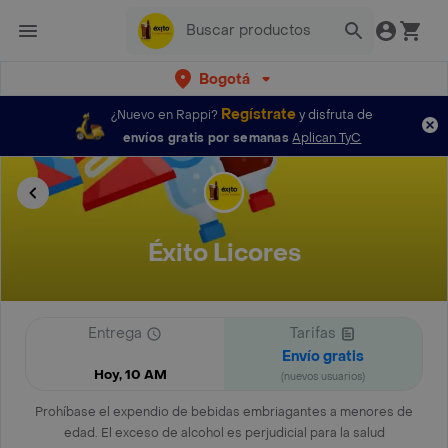
Bogotá
Regístrate
¿Nuevo en Rappi?
y disfruta de
envíos gratis por semanas
Aplican TyC
Éxito Licores
Entrega
Tarifas
Envío gratis
Hoy, 10 AM
(nuevos usuarios)
Prohíbase el expendio de bebidas embriagantes a menores de
edad. El exceso de alcohol es perjudicial para la salud