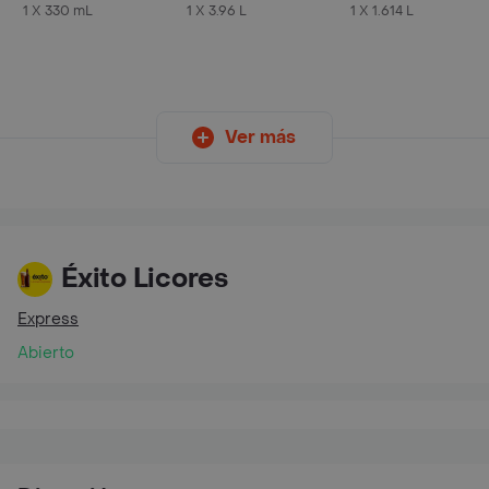
Lata 330 ML X6 Unds
12
1 X 330 mL
1 X 3.96 L
1 X 1.614 L
Ver más
Éxito Licores
Express
Abierto