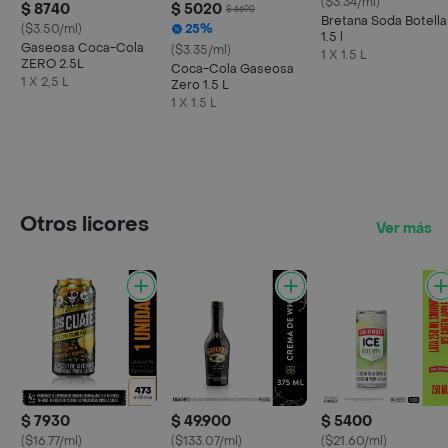
($3.34/ml)
$ 8740
$ 5020
$ 6690
Bretana Soda Botella
($3.50/ml)
25%
1.5 l
Gaseosa Coca-Cola
($3.35/ml)
1 X 1.5 L
ZERO 2.5L
Coca-Cola Gaseosa
1 X 2,5 L
Zero 1.5 L
1 X 1.5 L
Otros licores
Ver más
$ 7930
$ 49.900
$ 5400
($16.77/ml)
($133.07/ml)
($21.60/ml)