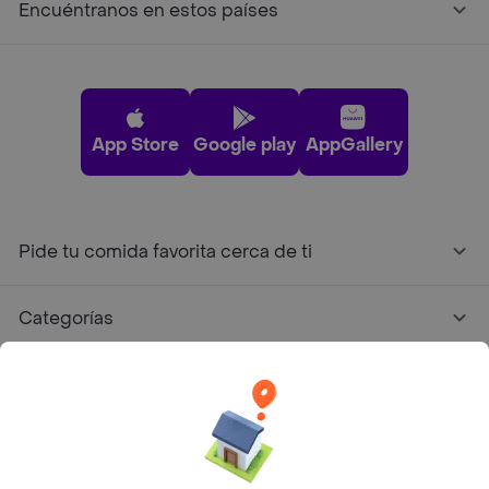
Encuéntranos en estos países
App Store
Google play
AppGallery
Pide tu comida favorita cerca de ti
Categorías
Únete a Rappi
Sobre Rappi