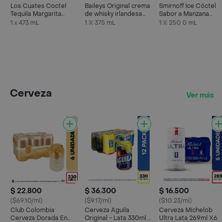
Los Cuates Coctel
Baileys Original crema
Smirnoff Ice Cóctel
Tequila Margarita
de whisky irlandesa
Sabor a Manzana
Mango
375 ml
Verde
1 x 473 mL
1 X 375 mL
1 X 250.0 mL
Cerveza
Ver más
$ 22.800
$ 36.300
$ 16.500
($69.10/ml)
($9.17/ml)
($10.23/ml)
Club Colombia
Cerveza Aguila
Cerveza Michelob
Cerveza Dorada En
Original - Lata 330ml x
Ultra Lata 269ml X6