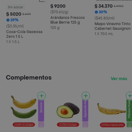
$ 9200
$ 34.370
$ 49.100
Sin azúcar
($73.60/g)
30%
$ 5020
$ 6690
Arándanos Frescos
($45.83/ml)
25%
Blue Berrie 125 g
Maipo Vinavino Tinto
($3.35/ml)
125 g
Cabernet Sauvignon
Coca-Cola Gaseosa
1 X 750 mL
Zero 1.5 L
1 X 1.5 L
Complementos
Ver más