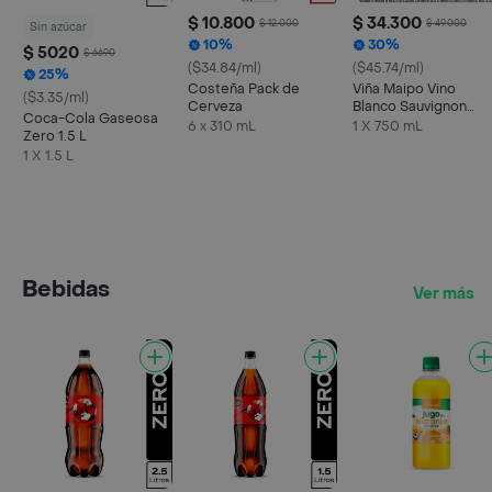
$ 10.800
$ 34.300
$ 12.000
$ 49.000
Sin azúcar
10%
30%
$ 5020
$ 6690
($34.84/ml)
($45.74/ml)
25%
Costeña Pack de
Viña Maipo Vino
($3.35/ml)
Cerveza
Blanco Sauvignon
Coca-Cola Gaseosa
Blanc
6 x 310 mL
1 X 750 mL
Zero 1.5 L
1 X 1.5 L
Bebidas
Ver más