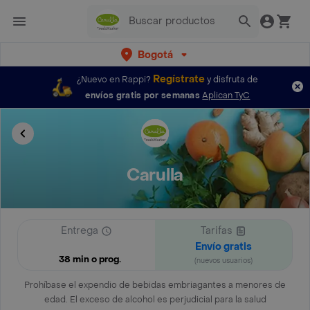
Bogotá
Regístrate
¿Nuevo en Rappi?
y disfruta de
envíos gratis por semanas
Aplican TyC
Carulla
Entrega
Tarifas
Envío gratis
38 min o prog.
(nuevos usuarios)
Prohíbase el expendio de bebidas embriagantes a menores de
edad. El exceso de alcohol es perjudicial para la salud