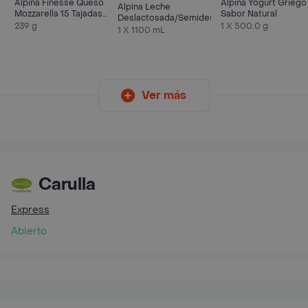
Alpina Finesse Queso
Alpina Yogurt Griego
Alpina Leche
Mozzarella 15 Tajadas
Sabor Natural
Deslactosada/Semidescremada
239 g
239 g
1 X 500.0 g
1 X 1100 mL
Ver más
Carulla
Express
Abierto