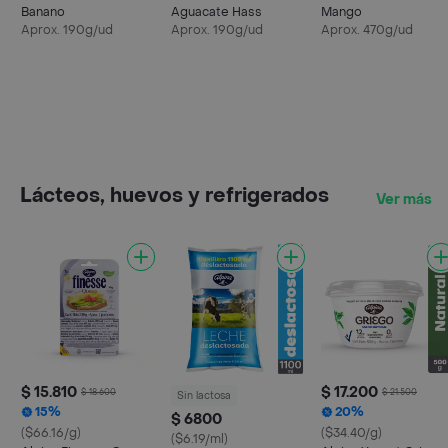
Banano
Aguacate Hass
Mango
Aprox. 190g/ud
Aprox. 190g/ud
Aprox. 470g/ud
Lácteos, huevos y refrigerados
Ver más
$ 15.810
$ 17.200
$ 18.600
$ 21.500
Sin lactosa
15%
20%
$ 6800
($66.16/g)
($34.40/g)
($6.19/ml)