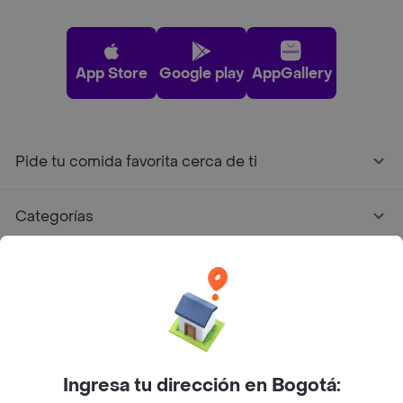
App Store
Google play
AppGallery
Pide tu comida favorita cerca de ti
Categorías
Únete a Rappi
Sobre Rappi
Facebook
Twitter
Instagram
Ingresa tu dirección en Bogotá: