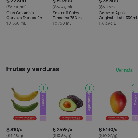
$ 22.800
$ 50.600
$ 35.500
($69.10/ml)
($67.47/ml)
($8.97/ml)
Club Colombia
Smirnoff Spicy
Cerveza Aguila
Cerveza Dorada En
Tamarind 750 ml
Original - Lata 330ml
Lata 330 ML X6 Unds
12
1 X 330 mL
1 x 750 mL
1 X 3.96 L
Frutas y verduras
Ver más
$ 810/u
$ 2595/u
$ 5130/u
($4.28/g)
($13.66/g)
($10.92/g)