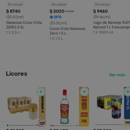
Sin azúcar
Sin azúcar
Sin azúcar
$ 8740
$ 5020
$ 9460
$ 6690
($3.50/ml)
25%
($9.46/ml)
Gaseosa Coca-Cola
Jugo de Naranja 10
($3.35/ml)
ZERO 2.5L
Natural 1 L Frescamp
Coca-Cola Gaseosa
1 X 2,5 L
1 X 1000 ml
Zero 1.5 L
1 X 1.5 L
Licores
Ver más