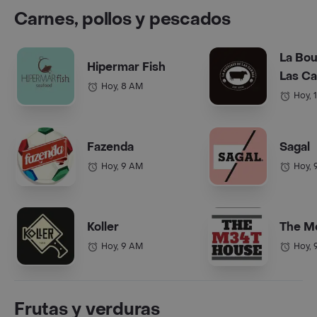
Carnes, pollos y pescados
La Bou
Hipermar Fish
Las C
Hoy, 8 AM
Hoy, 
Fazenda
Sagal
Hoy, 9 AM
Hoy, 
Koller
The M
Hoy, 9 AM
Hoy, 
Frutas y verduras