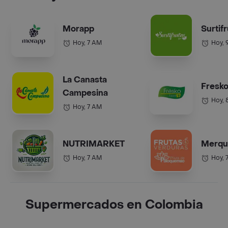
Morapp
Surtif
Hoy, 7 AM
Hoy, 
La Canasta
Fresko
Campesina
Hoy, 
Hoy, 7 AM
NUTRIMARKET
Merqu
Hoy, 7 AM
Hoy, 
Supermercados en Colombia