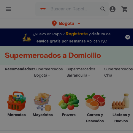
Bogotá
Regístrate
¿Nuevo en Rappi?
y disfruta de
envíos gratis por semanas
Aplican TyC
Supermercados a Domicilio
Recomendados:
Supermercados
Supermercados
Supermercados
Bogotá
-
Barranquilla
-
Chía
Mercados
Mayoristas
Fruvers
Carnes y
Lácteos y
Pescados
Huevos