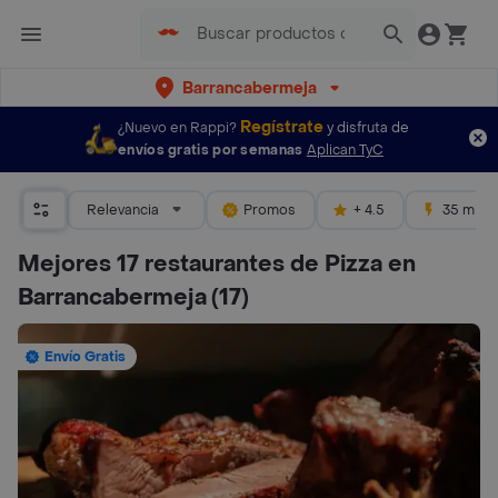
Barrancabermeja
Regístrate
¿Nuevo en Rappi?
y disfruta de
envíos gratis por semanas
Aplican TyC
Relevancia
Promos
+ 4.5
35 mins
Mejores 17 restaurantes de Pizza en
Barrancabermeja
(17)
Envío Gratis