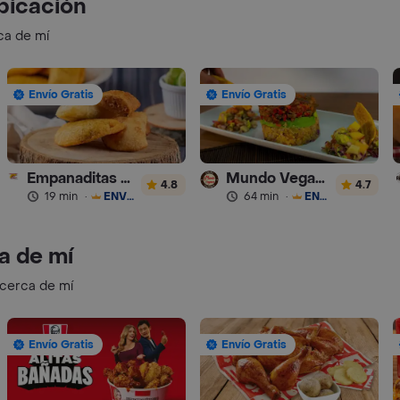
bicación
ca de mí
Envío Gratis
Envío Gratis
Empanaditas de Pipian - Empanadas
Mundo Vegano
4.8
4.7
19 min
·
ENVÍO GRATIS
64 min
·
ENVÍO GRATIS
a de mí
 cerca de mí
Envío Gratis
Envío Gratis