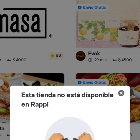
s
Envío Gratis
Evok
4.8
n
·
$ 4000
29 min
·
$ 4500
s
Envío Gratis
Esta tienda no está disponible
en Rappi
ta
Los Pollitos
4.8
n
·
$ 4500
39 min
·
$ 5500