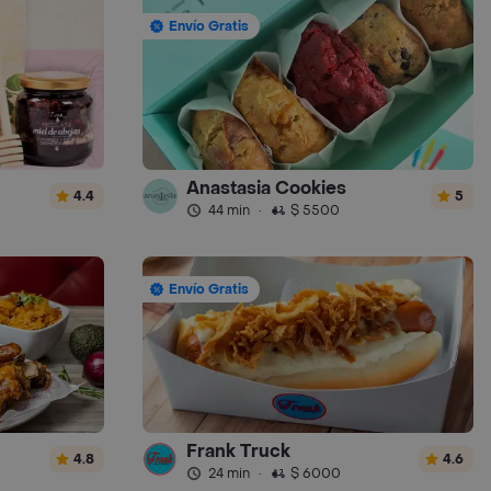
Envío Gratis
Anastasia Cookies
4.4
5
44 min
·
$ 5500
Envío Gratis
Frank Truck
4.8
4.6
24 min
·
$ 6000