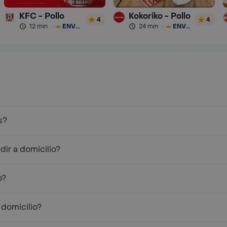
KFC - Pollo
Kokoriko - Pollo
4
4
12 min
·
ENVÍO GRATIS
24 min
·
ENVÍO GRATIS
s?
ir a domicilio?
o?
 domicilio?