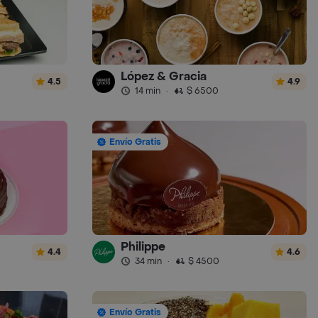
López & Gracia
4.5
4.9
14 min
·
$ 6500
Envío Gratis
Philippe
4.4
4.6
34 min
·
$ 4500
Envío Gratis