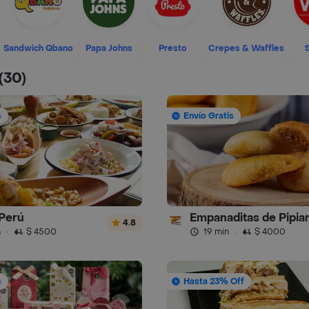
Sandwich Qbano
Papa Johns
Presto
Crepes & Waffles
(30)
s
Envío Gratis
Perú
4.8
n
·
$ 4500
19 min
·
$ 4000
s
Hasta 23% Off