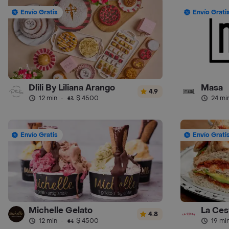
Envío Gratis
Envío Grati
Dlili By Liliana Arango
Masa
4.9
12 min
·
$ 4500
24 mi
Envío Gratis
Envío Grati
Michelle Gelato
La Ces
4.8
12 min
·
$ 4500
19 mi