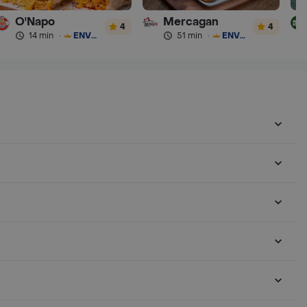
O'Napo
Mercagan
4
4
14 min
·
ENVÍO GRATIS
51 min
·
ENVÍO GRATIS