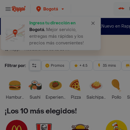
Bogotá
Ingresa tu dirección en
¿Nuevo en Rap
Bogotá
.
Mejor servicio,
entregas más rápidas y los
Restaurantes cerca de mí
precios más convenientes!
Restaurantes cerca de mí
Rappi
Filtrar por:
Promos
+ 4.5
35 mins
Hamburguesa
Sushi
Experiencias Foodies
Pizza
Salchipapas
Pollo
S
¡Los 10 más elegidos!