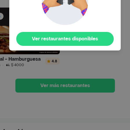
s
Ver restaurantes disponibles
ral - Hamburguesa
4.8
n
·
$ 4000
Ver más restaurantes