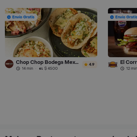
Envío Gratis
Envío Grati
Chop Chop Bodega Mexicana
El Cor
4.9
14 min
·
$ 4500
12 mi