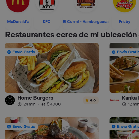
McDonald's
KFC
El Corral - Hamburguesa
Frisby
Restaurantes cerca de mi ubicación
Envío Gratis
Envío Grati
Home Burgers
Kanka 
4.6
24 min
·
$ 4000
12 mi
Envío Gratis
Envío Grati