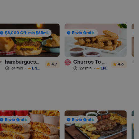
$8,000 Off: mín $65mil
Envío Gratis
hamburguesas Rustica (RDC)
Churros To Go
4.7
4.6
34 min
·
ENVÍO GRATIS
29 min
·
ENVÍO GRATIS
Envío Gratis
Envío Gratis