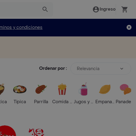
Ingreso
minos y condiciones
Ordenar por :
Relevancia
tica
Típica
Parrilla
Comida Rápida
Jugos y Batidos
Empanadas
Panaderí