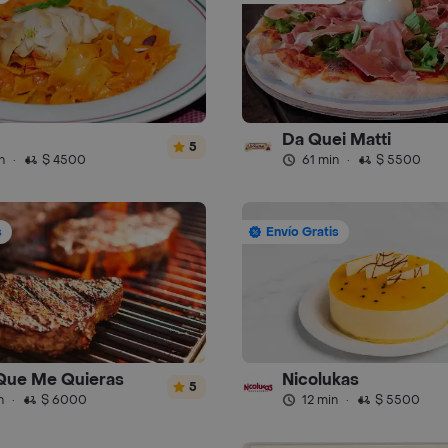
Da Quei Matti
5
n
·
$ 4500
61 min
·
$ 5500
s
Envío Gratis
 Que Me Quieras
Nicolukas
5
n
·
$ 6000
12 min
·
$ 5500