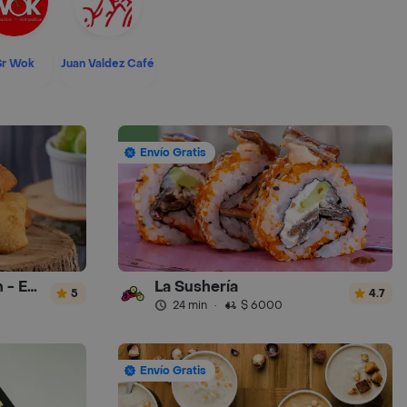
Sr Wok
Juan Valdez Café
Envío Gratis
Empanaditas de Pipian - Empanadas
La Sushería
5
4.7
24 min
·
$ 6000
Envío Gratis