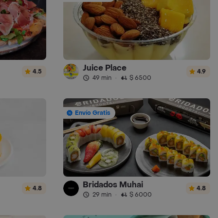
Juice Place
4.5
4.9
49 min
·
$ 6500
Envío Gratis
Bridados Muhai
4.8
4.8
29 min
·
$ 6000