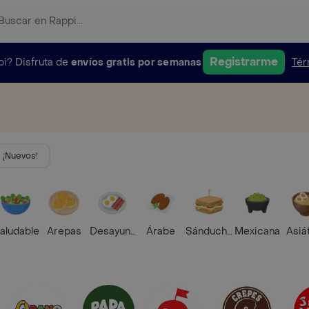
Registrarme
pi?
Disfruta de
envíos gratis por semanas
Tér
¡Nuevos!
aludable
Arepas
Desayunos
Árabe
Sánduches
Mexicana
Asiá