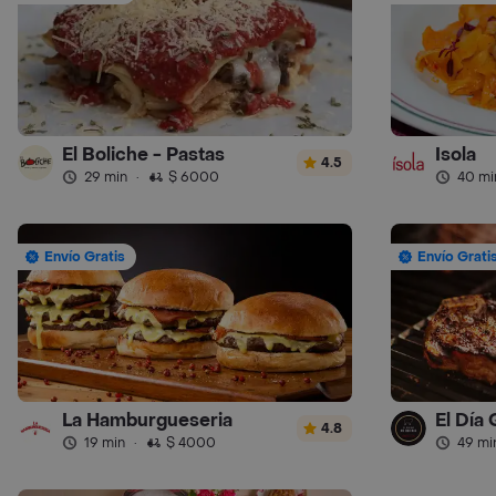
El Boliche - Pastas
Isola
4.5
29 min
·
$ 6000
40 mi
Envío Gratis
Envío Grati
La Hamburgueseria
El Día
4.8
19 min
·
$ 4000
49 mi