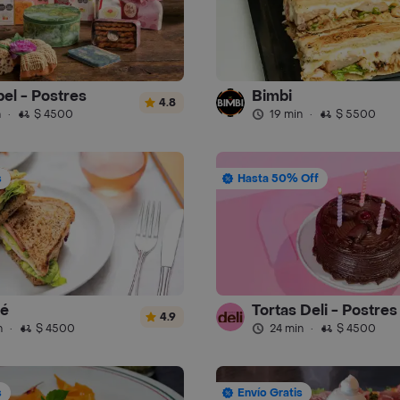
el - Postres
Bimbi
4.8
n
·
$ 4500
19 min
·
$ 5500
s
Hasta 50% Off
fé
Tortas Deli - Postres
4.9
n
·
$ 4500
24 min
·
$ 4500
s
Envío Gratis