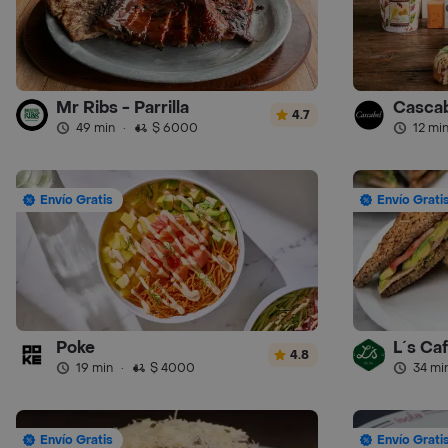
Mr Ribs - Parrilla
Cascab
4.7
49 min
·
$ 6000
12 mi
Envío Gratis
Envío Grati
Poke
L´s Ca
4.8
19 min
·
$ 4000
34 mi
Envío Gratis
Envío Grati