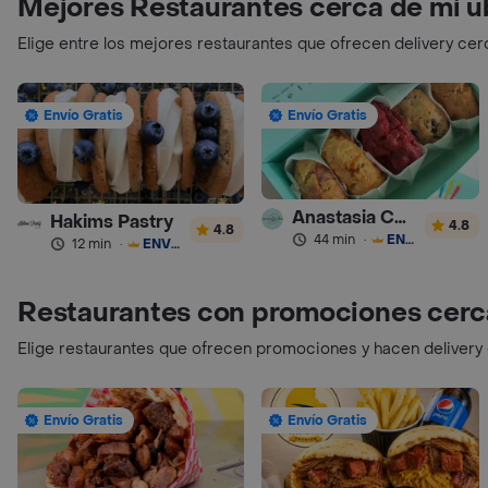
Mejores Restaurantes cerca de mi u
Elige entre los mejores restaurantes que ofrecen delivery cer
Envío Gratis
Envío Gratis
Anastasia Cookies
Hakims Pastry
4.8
4.8
44 min
·
ENVÍO GRATIS
12 min
·
ENVÍO GRATIS
Restaurantes con promociones cerc
Elige restaurantes que ofrecen promociones y hacen delivery
Envío Gratis
Envío Gratis