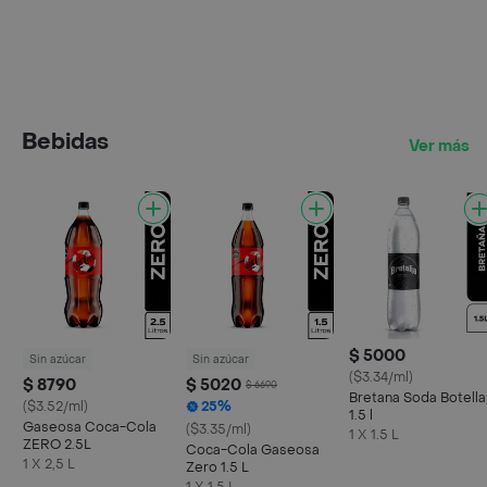
Bebidas
Ver más
$ 5000
Sin azúcar
Sin azúcar
($3.34/ml)
$ 8790
$ 5020
$ 6690
Bretana Soda Botella
($3.52/ml)
25%
1.5 l
Gaseosa Coca-Cola
($3.35/ml)
1 X 1.5 L
ZERO 2.5L
Coca-Cola Gaseosa
1 X 2,5 L
Zero 1.5 L