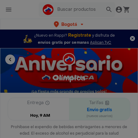
Bogotá
Regístrate
¿Nuevo en Rappi?
y disfruta de
envíos gratis por semanas
Aplican TyC
Olímpica
Entrega
Tarifas
Envío gratis
Hoy, 9 AM
(nuevos usuarios)
Prohíbase el expendio de bebidas embriagantes a menores de
edad. El exceso de alcohol es perjudicial para la salud