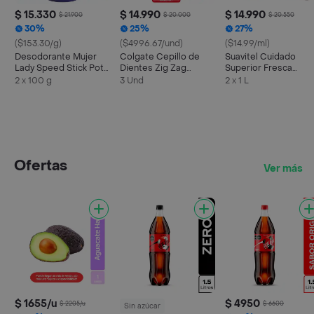
$ 15.330
$ 14.990
$ 14.990
$ 21.900
$ 20.000
$ 20.550
30%
25%
27%
($153.30/g)
($4996.67/und)
($14.99/ml)
Desodorante Mujer
Colgate Cepillo de
Suavitel Cuidado
Lady Speed Stick Pote
Dientes Zig Zag
Superior Fresca
24/7 Talc 100 g x 2 Und
Carbón Suave
Primavera 1L x 2
2 x 100 g
3 Und
2 x 1 L
Ofertas
Ver más
$ 1655/u
$ 4950
$ 2205/u
$ 6600
Sin azúcar