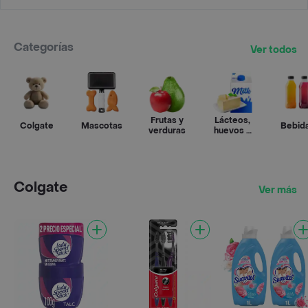
Categorías
Ver todos
Frutas y
Lácteos,
Colgate
Mascotas
Bebid
verduras
huevos y
refrigerados
Colgate
Ver más