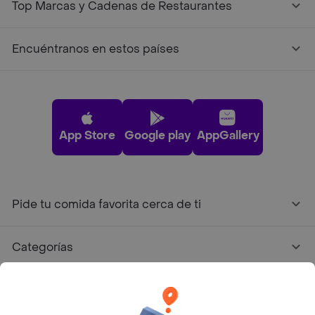
Top Marcas y Cadenas de Restaurantes
Encuéntranos en estos países
App Store
Google play
AppGallery
Pide tu comida favorita cerca de ti
Categorías
Únete a Rappi