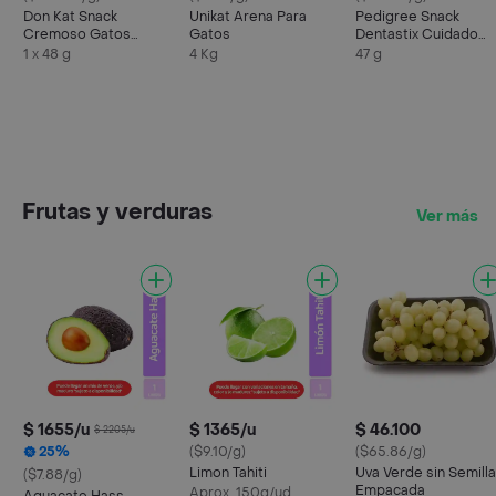
Don Kat Snack
Unikat Arena Para
Pedigree Snack
Cremoso Gatos
Gatos
Dentastix Cuidado
Salmón
Oral para Perro Raza
1 x 48 g
4 Kg
47 g
Pequeña
Frutas y verduras
Ver más
$ 1655/u
$ 1365/u
$ 46.100
$ 2205/u
25%
($9.10/g)
($65.86/g)
Limon Tahiti
Uva Verde sin Semilla
($7.88/g)
Empacada
Aprox. 150g/ud