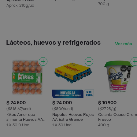
Aguacate Hass
700 g
Aprox. 210g/ud
Lácteos, huevos y refrigerados
Ver más
$ 24.500
$ 24.000
$ 10.900
($816.67/und)
($800/und)
($27.25/g)
Kikes Amor que
Nápoles Huevos Rojos
Colanta Queso Crem
alimenta Huevos AA
AA Extra Grande
Fresco
Rojos L
1 X 30.0 Und
1 X 30 Und
400 g