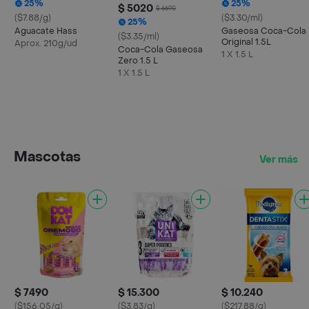
25%
25%
$ 5020
$ 6690
($7.88/g)
($3.30/ml)
25%
Aguacate Hass
Gaseosa Coca-Cola
($3.35/ml)
Original 1.5L
Aprox. 210g/ud
Coca-Cola Gaseosa
1 X 1.5 L
Zero 1.5 L
1 X 1.5 L
Mascotas
Ver más
$ 7490
$ 15.300
$ 10.240
($156.05/g)
($3.83/g)
($217.88/g)