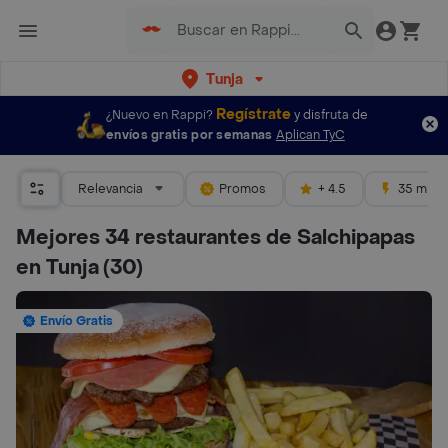
Tunja
Regístrate
¿Nuevo en Rappi?
y disfruta de
envíos gratis por semanas
Aplican TyC
Relevancia
Promos
+ 4.5
35 mins
Mejores 34 restaurantes de Salchipapas
en Tunja
(30)
Envío Gratis