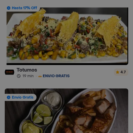
Hasta 17% Off
Totumos
4.7
19 min
·
ENVÍO GRATIS
Envío Gratis