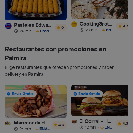
Cooking3rothers
Pasteles Edward
4.7
5
20 min
·
ENVÍO GRATIS
25 min
·
ENVÍO GRATIS
Restaurantes con promociones en
Palmira
Elige restaurantes que ofrecen promociones y hacen
delivery en Palmira
Envío Gratis
Envío Gratis
El Corral - Hamburguesa
Marimonda del Mono
4.3
4.3
12 min
·
ENVÍO GRATIS
24 min
·
ENVÍO GRATIS