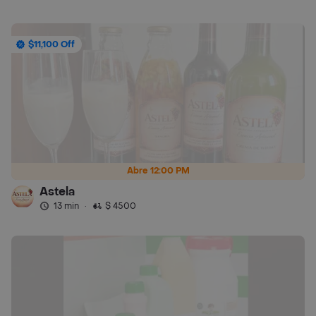
$11,100 Off
Abre 12:00 PM
Astela
13 min
·
$ 4500