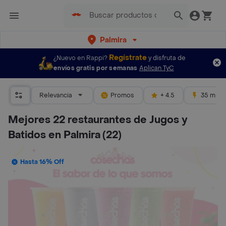
Palmira
Regístrate
¿Nuevo en Rappi?
y disfruta de
envíos gratis por semanas
Aplican TyC
Relevancia
Promos
+ 4.5
35 mins
Mejores 22 restaurantes de Jugos y
Batidos en Palmira
(22)
Hasta 16% Off