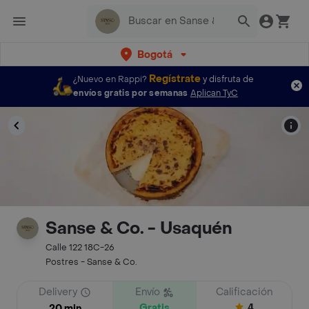
Bogotá
Regístrate
¿Nuevo en Rappi?
y disfruta de
envíos gratis por semanas
Aplican TyC
Sanse & Co. - Usaquén
Calle 122 18C-26
Postres - Sanse & Co.
Delivery
Envío
Calificación
Gratis
4
20 min