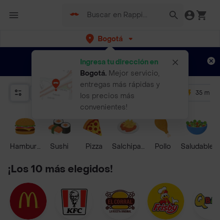
Bogotá
Regístrate
¿Nuevo en Rappi?
y disfruta de
Ingresa tu dirección en
envíos gratis por semanas
Aplican TyC
Bogotá
.
Mejor servicio,
entregas más rápidas y
Relevancia
Promos
+ 4.5
35 mins
los precios más
convenientes!
Hamburguesa
Sushi
Pizza
Salchipapas
Pollo
Saludable
¡Los 10 más elegidos!