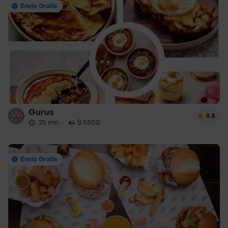
Envío Gratis
Gurus
4.8
25 min
·
$ 5500
Envío Gratis