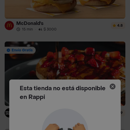
McDonald's
4.8
15 min
·
$ 3000
Envío Gratis
Esta tienda no está disponible
en Rappi
Brunch & Munch
4.9
25 min
·
$ 4500