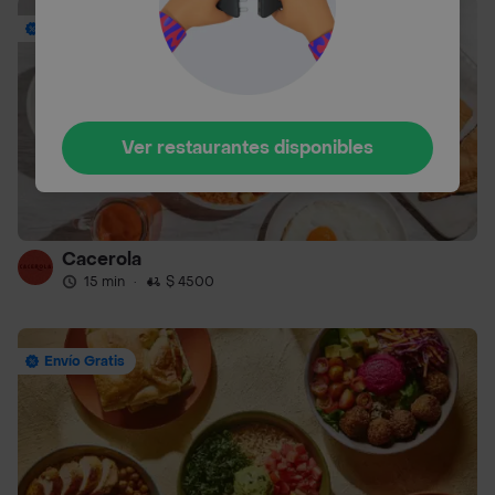
Envío Gratis
Ver restaurantes disponibles
Cacerola
15 min
·
$ 4500
Envío Gratis