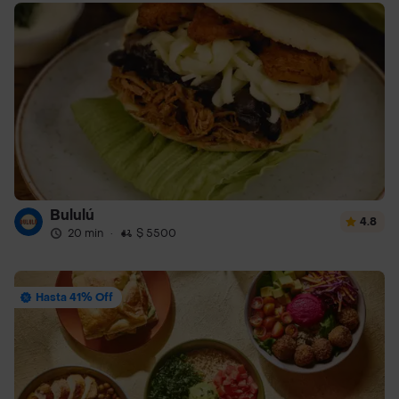
Bululú
4.8
20 min
·
$ 5500
Hasta 41% Off