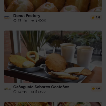
Donut Factory
4.8
15 min
·
$ 4000
Cañaguate Sabores Costeños
4.9
13 min
·
$ 3500