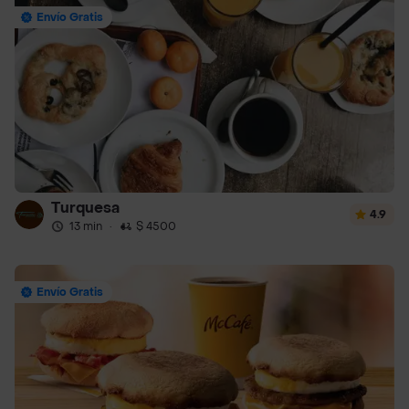
Envío Gratis
Turquesa
4.9
13 min
·
$ 4500
Envío Gratis