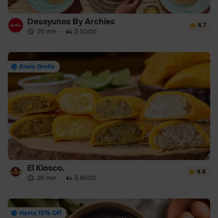
Desayunos By Archies
4.7
20 min
·
$ 5000
Envío Gratis
El Kiosco.
4.8
20 min
·
$ 4500
Hasta 15% Off