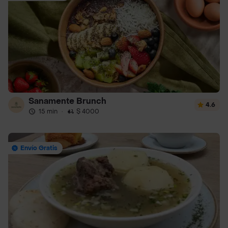
Sanamente Brunch
4.6
15 min
·
$ 4000
Envío Gratis