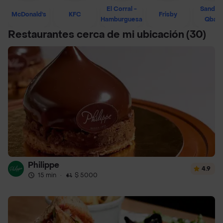
El Corral -
Sandwi
McDonald's
KFC
Frisby
Hamburguesa
Qban
Restaurantes cerca de mi ubicación
(30)
Philippe
4.9
15 min
·
$ 5000