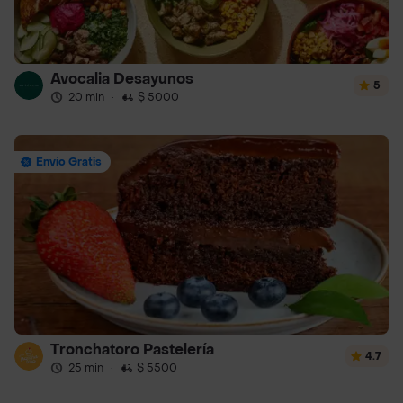
Avocalia Desayunos
5
20 min
·
$ 5000
Envío Gratis
Tronchatoro Pastelería
4.7
25 min
·
$ 5500