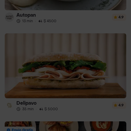
Autopan
4.9
13 min
·
$ 4500
Delipavo
4.9
35 min
·
$ 5000
Envío Gratis