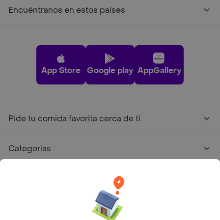
Encuéntranos en estos países
App Store
Google play
AppGallery
Pide tu comida favorita cerca de ti
Categorías
Únete a Rappi
Sobre Rappi