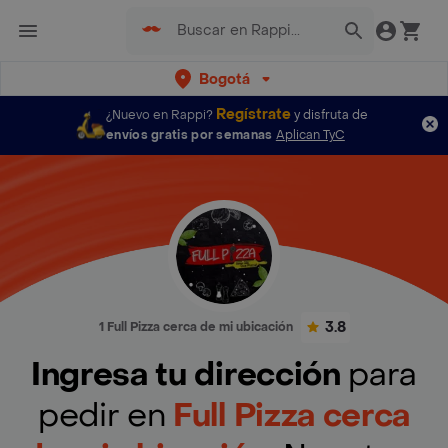
Bogotá
Regístrate
¿Nuevo en Rappi?
y disfruta de
envíos gratis por semanas
Aplican TyC
3.8
1 Full Pizza cerca de mi ubicación
Ingresa tu dirección
para
pedir en
Full Pizza cerca