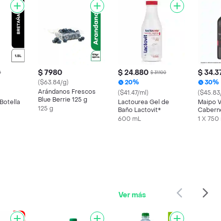
$ 7980
$ 24.880
$ 34.3
0
$ 31.100
($63.84/g)
20%
30%
Arándanos Frescos
($41.47/ml)
($45.83
Blue Berrie 125 g
Botella
Lactourea Gel de
Maipo V
125 g
Baño Lactovit*
Cabern
600 mL
1 X 750
Ver más