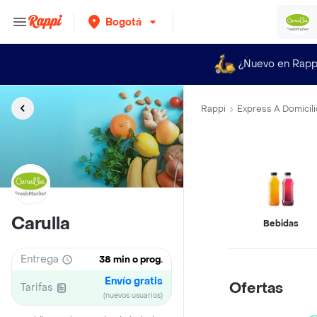
Bogotá
¿Nuevo en Rapp
Rappi
Express A Domicili
Carulla
Bebidas
Entrega
38 min o prog.
Envío gratis
Ofertas
Tarifas
(nuevos usuarios)