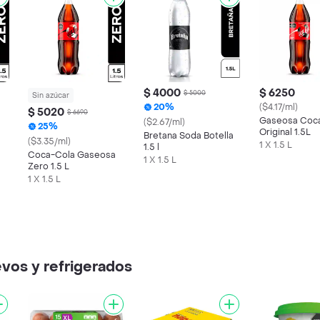
$ 4000
$ 6250
$ 5000
Sin azúcar
20%
($4.17/ml)
$ 5020
$ 6690
Gaseosa Coc
($2.67/ml)
25%
Original 1.5L
Bretana Soda Botella
($3.35/ml)
1 X 1.5 L
1.5 l
Coca-Cola Gaseosa
1 X 1.5 L
Zero 1.5 L
1 X 1.5 L
vos y refrigerados