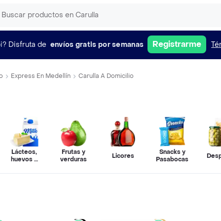
Registrarme
i?
Disfruta de
envíos gratis por semanas
Té
o
Express En Medellín
Carulla A Domicilio
Lácteos,
Frutas y
Snacks y
Licores
Des
huevos y
verduras
Pasabocas
refrigerados