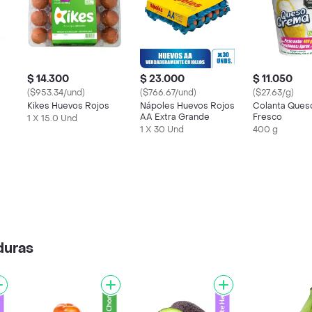
$ 14.300
$ 23.000
$ 11.050
($953.34/und)
($766.67/und)
($27.63/g)
Kikes Huevos Rojos
Nápoles Huevos Rojos
Colanta Ques
AA Extra Grande
Fresco
1 X 15.0 Und
1 X 30 Und
400 g
duras