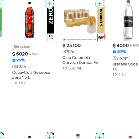
$ 23.100
$ 4000
$ 500
Sin azúcar
($70/ml)
20%
$ 5020
$ 6690
Club Colombia
($2.67/ml)
25%
Cerveza Dorada En
Bretana Soda 
($3.35/ml)
Lata 330 ML X6 Unds
1 X 330 mL
1.5 l
Coca-Cola Gaseosa
1 X 1.5 L
Zero 1.5 L
1 X 1.5 L