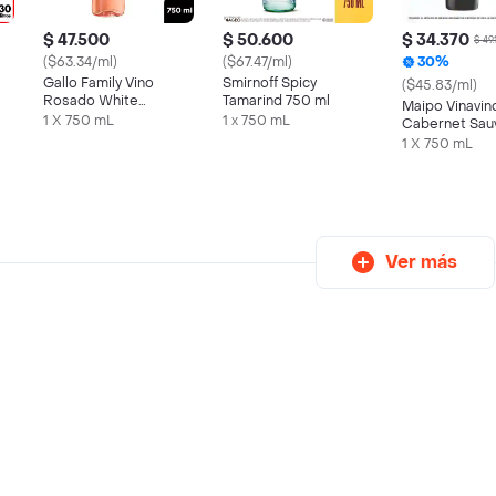
$ 47.500
$ 50.600
$ 34.370
$ 49
($63.34/ml)
($67.47/ml)
30%
Gallo Family Vino
Smirnoff Spicy
($45.83/ml)
Rosado White
Tamarind 750 ml
Maipo Vinavin
s
Zinfandel
1 X 750 mL
1 x 750 mL
Cabernet Sau
1 X 750 mL
Ver más