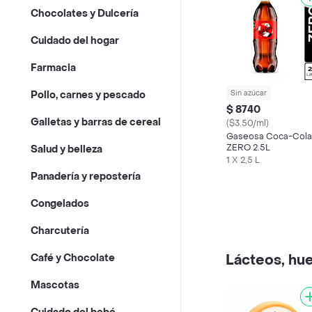
Chocolates y Dulcería
Cuidado del hogar
Farmacia
Sin azúcar
Pollo, carnes y pescado
$ 8740
Galletas y barras de cereal
($3.50/ml)
Gaseosa Coca-Cola
ZERO 2.5L
Salud y belleza
1 X 2,5 L
Panadería y repostería
Congelados
Charcutería
Lácteos, hue
Café y Chocolate
Mascotas