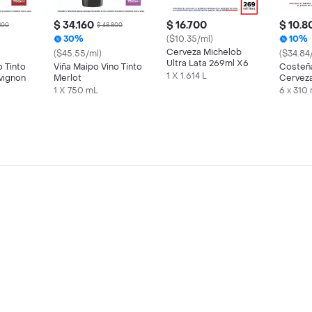
$ 34.160
$ 16.700
$ 10.8
.100
$ 48.800
30%
($10.35/ml)
10%
Cerveza Michelob
($45.55/ml)
($34.84
Ultra Lata 269ml X6
o Tinto
Viña Maipo Vino Tinto
Costeñ
1 X 1.614 L
vignon
Merlot
Cervez
1 X 750 mL
6 x 310