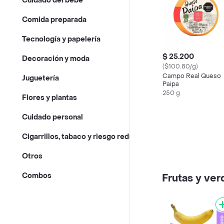
Cuidado del bebé
Comida preparada
Tecnología y papelería
$ 25.200
Decoración y moda
($100.80/g)
Campo Real Queso
Juguetería
Paipa
250 g
Flores y plantas
Cuidado personal
Cigarrillos, tabaco y riesgo reducido
Otros
Combos
Frutas y ver