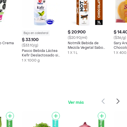
$ 20.900
$ 14.4
Bajo en colesterol
($20.90/ml)
($36/g)
$ 33.100
o Crema
Notmilk Bebida de
Sary Ar
($33.10/g)
Mezcla Vegetal Sabor
Chocolo
Pasco Bebida Láctea
Chocolate
Queso
1 X 1 L
1 X 400
Kefir Deslactosado sin
Dulce
1 X 1000 g
Ver más