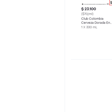
$ 23.100
($70/ml)
Club Colombia
Cerveza Dorada En
Lata 330 ML X6 Und
1 X 330 mL