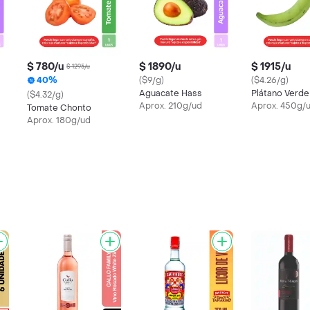
$ 780/u
$ 1890/u
$ 1915/u
$ 1295/u
40%
($9/g)
($4.26/g)
Aguacate Hass
Plátano Verde
($4.32/g)
Aprox. 210g/ud
Aprox. 450g/
Tomate Chonto
Aprox. 180g/ud