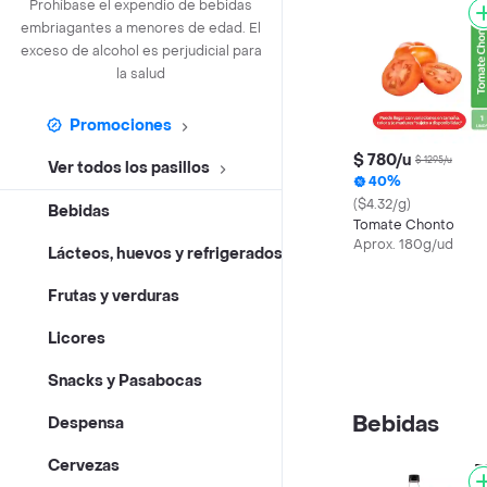
Prohíbase el expendio de bebidas
embriagantes a menores de edad. El
exceso de alcohol es perjudicial para
la salud
Promociones
$ 780/u
$ 1295/u
Ver todos los pasillos
40%
($4.32/g)
Bebidas
Tomate Chonto
Aprox. 180g/ud
Lácteos, huevos y refrigerados
Frutas y verduras
Licores
Snacks y Pasabocas
Bebidas
Despensa
Cervezas