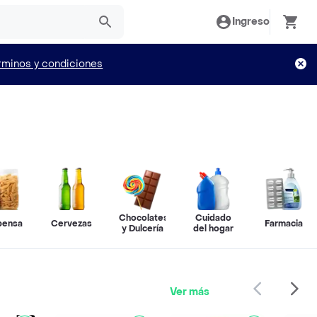
Ingreso
rminos y condiciones
Chocolates
Cuidado
pensa
Cervezas
Farmacia
y Dulcería
del hogar
Ver más