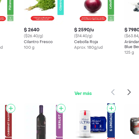
$ 2640
$ 2590/u
$ 798
($26.40/g)
($14.40/g)
($63.84
Cilantro Fresco
Cebolla Roja
Aránda
Blue Be
ud
100 g
Aprox. 180g/ud
125 g
Ver más