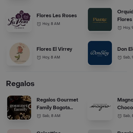
Orquí
Flores Les Roses
Flores
Hoy, 8 AM
Hoy, 
Flores El Virrey
Don El
Hoy, 8 AM
Sab,
Regalos
Regalos Gourmet
Magn
Family Bogota
Choco
(Anchetas)
Bogot
Sab, 8 AM
Sab,