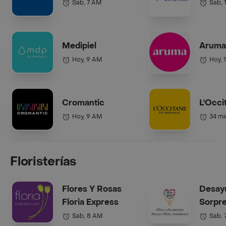
Sab, 7 AM
Sab, 
Medipiel
Aruma 
Hoy, 9 AM
Hoy, 
Cromantic
L'Occi
Hoy, 9 AM
34 mi
Floristerías
Flores Y Rosas
Desay
Floria Express
Sorpr
Sab, 8 AM
Sab, 