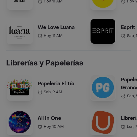
Hoy, 11 AM
Hoy, 
We Love Luana
Esprit
Hoy, 11 AM
Sab, 
Librerías y Papelerías
Papele
Papeleria El Tío
Grance
Sab, 9 AM
Sab,
All In One
Librer
Hoy, 10 AM
Lun, 