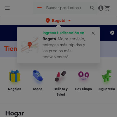
Bogotá
Regístrate
¿Nuevo en Rappi?
y disfruta de
Ingresa tu dirección en
envíos gratis por semanas
Aplican TyC
Bogotá
.
Mejor servicio,
entregas más rápidas y
Tienda Online
los precios más
convenientes!
Regalos
Moda
Belleza y
Sex Shops
Juguetería
Salud
Hogar