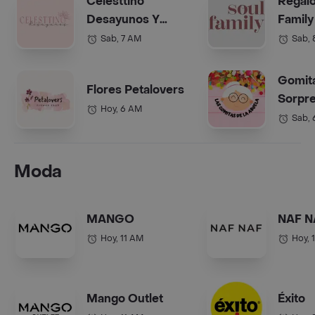
Celesttino
Regalo
Desayunos Y
Family
Anchetas Bogotá
(Anche
Sab, 7 AM
Sab,
Gomit
Flores Petalovers
Sorpre
Hoy, 6 AM
Abuel
Sab,
Moda
MANGO
NAF N
Hoy, 11 AM
Hoy, 
Mango Outlet
Éxito