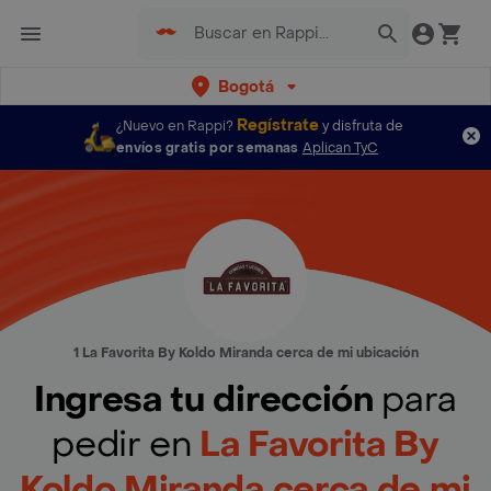
Bogotá
Regístrate
¿Nuevo en Rappi?
y disfruta de
envíos gratis por semanas
Aplican TyC
1 La Favorita By Koldo Miranda cerca de mi ubicación
Ingresa tu dirección
para
pedir en
La Favorita By
Koldo Miranda cerca de mi