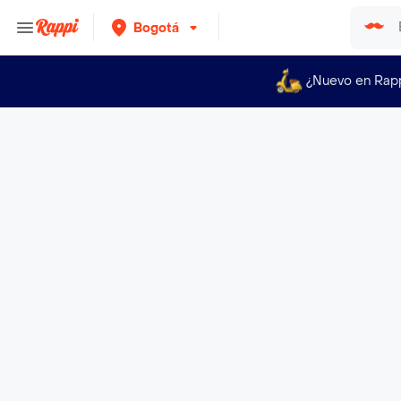
Bogotá
¿Nuevo en Rap