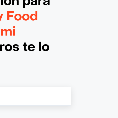
ción
para
y Food
 mi
os te lo