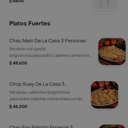
$ 6600
Platos Fuertes
Chau Mein De La Casa 3 Personas
Verdura con pasta
langostinos,pescados,calamar,camarones,cerdo,res
y pollo desmenuzado
$ 48.600
Chop Suey De La Casa 3
Personas
Verduras calientes langostinos
,pescados,calamar,camarones,cerdo
,res y pollo desmenuzado
$ 46.200
Chau Fan Patchin Especial 3