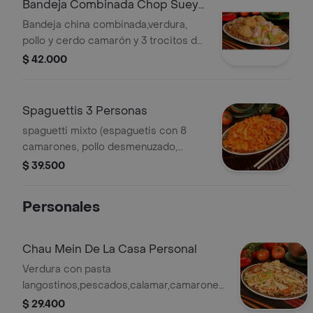
Bandeja Combinada Chop Suey
2 Personas
Bandeja china combinada,verdura,
pollo y cerdo camarón y 3 trocitos de
cerdo agridulce.
$ 42.000
Spaguettis 3 Personas
spaguetti mixto (espaguetis con 8
camarones, pollo desmenuzado,
carne de cerdo, rodajas de cebolla,en
$ 39.500
salsa a elegir
Personales
Chau Mein De La Casa Personal
Verdura con pasta
langostinos,pescados,calamar,camarones,cerdo,res
y pollo desmenuzado
$ 29.400