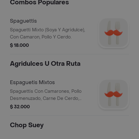
Combos Populares
Spaguettis
Spaguetti Mixto (Soya Y Agridulce),
Con Camaron, Pollo Y Cerdo.
$ 18.000
Agridulces U Otra Ruta
Espaguetis Mixtos
Spaguettis Con Camarones, Pollo
Desmenuzado, Carne De Cerdo,
Rodajas De Cebolla, Raiz.
$ 32.000
Chop Suey