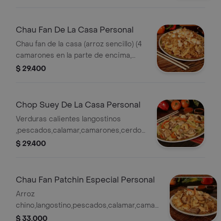
Chau Fan De La Casa Personal
Chau fan de la casa (arroz sencillo) (4
camarones en la parte de encima,
pollo desmenuzado, carne de cerdo,
$ 29.400
jamón de pollo)
Chop Suey De La Casa Personal
Verduras calientes langostinos
,pescados,calamar,camarones,cerdo
,res y pollo desmenuzado
$ 29.400
Chau Fan Patchin Especial Personal
Arroz
chino,langostino,pescados,calamar,camarones,cerdo,res
y pollo desmenuzado
$ 33.000