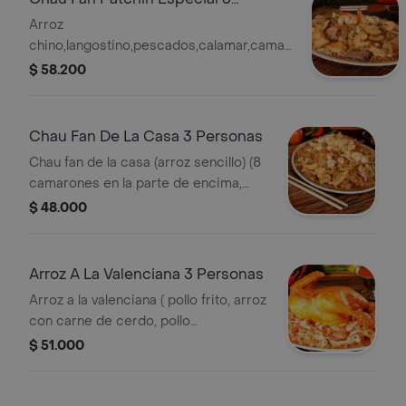
Personas
Arroz
chino,langostino,pescados,calamar,camarones,cerdo,res
y pollo desmenuzado
$ 58.200
Chau Fan De La Casa 3 Personas
Chau fan de la casa (arroz sencillo) (8
camarones en la parte de encima,
pollo desmenuzado, carne de cerdo,
$ 48.000
jamón de pollo)
Arroz A La Valenciana 3 Personas
Arroz a la valenciana ( pollo frito, arroz
con carne de cerdo, pollo
desmenuzado y jamón de pollo)
$ 51.000