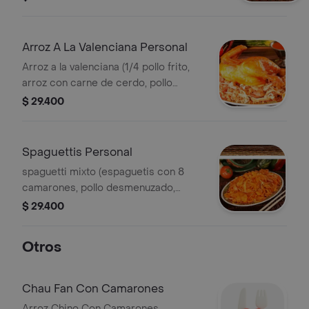
Arroz A La Valenciana Personal
Arroz a la valenciana (1/4 pollo frito,
arroz con carne de cerdo, pollo
desmenuzado y jamón de pollo)
$ 29.400
Spaguettis Personal
spaguetti mixto (espaguetis con 8
camarones, pollo desmenuzado,
carne de cerdo, rodajas de cebolla,en
$ 29.400
salsa a elegir.
Otros
Chau Fan Con Camarones
Arroz Chino Con Camarones.