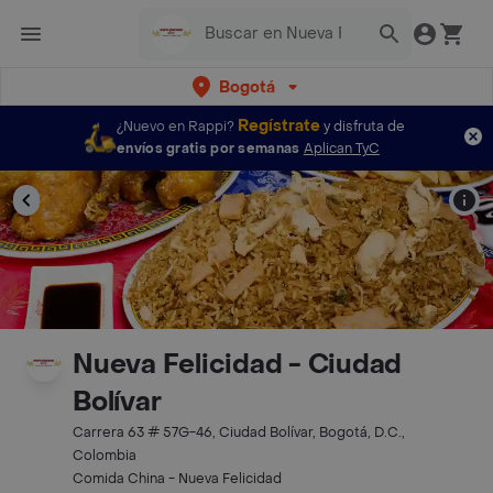
Bogotá
Regístrate
¿Nuevo en Rappi?
y disfruta de
envíos gratis por semanas
Aplican TyC
Nueva Felicidad - Ciudad
Bolívar
Carrera 63 # 57G-46, Ciudad Bolívar, Bogotá, D.C.,
Colombia
Comida China - Nueva Felicidad