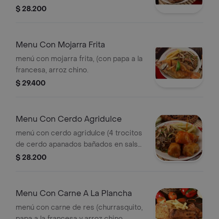
personal)
$ 28.200
Menu Con Mojarra Frita
menú con mojarra frita, (con papa a la
francesa, arroz chino.
$ 29.400
Menu Con Cerdo Agridulce
menú con cerdo agridulce (4 trocitos
de cerdo apanados bañados en salsa
agridulce, papa a la francesa y arroz
$ 28.200
chino.
Menu Con Carne A La Plancha
menú con carne de res (churrasquito,
papa a la francesa y arroz chino.