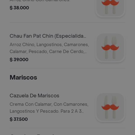
$ 38.000
Chau Fan Pat Chin (Especialidad
De La Casa)
Arroz Chino, Langostinos, Camarones,
Calamar, Pescado, Carne De Cerdo,
Res, Pollo Desmenuzado.
$ 39.000
Mariscos
Cazuela De Mariscos
Crema Con Calamar, Con Camarones,
Langostinos Y Pescado. Para 2 A 3
Personas.
$ 37.500