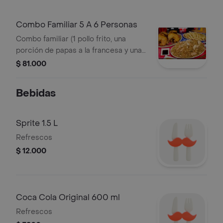
Combo Familiar 5 A 6 Personas
Combo familiar (1 pollo frito, una
porción de papas a la francesa y una
porción de arroz chino tradicional y
$ 81.000
una gaseosa a disponibilidad 1.5 L
Bebidas
Sprite 1.5 L
Refrescos
$ 12.000
Coca Cola Original 600 ml
Refrescos